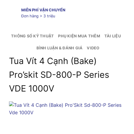
MIỄN PHÍ VẬN CHUYỂN
Đơn hàng > 3 triệu
THÔNG SỐ KỸ THUẬT
PHỤ KIỆN MUA THÊM
TÀI LIỆU
BÌNH LUẬN & ĐÁNH GIÁ
VIDEO
Tua Vít 4 Cạnh (Bake)
Pro’skit SD-800-P Series
VDE 1000V