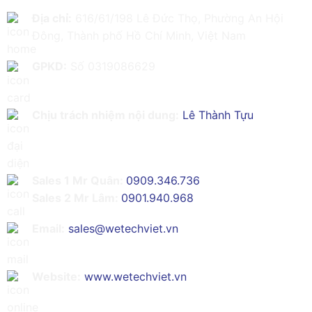
Địa chỉ:
616/61/198 Lê Đức Thọ, Phường An Hội
Đông, Thành phố Hồ Chí Minh, Việt Nam
GPKD:
Số 0319086629
Chịu trách nhiệm nội dung:
Lê Thành Tựu
Sales 1 Mr Quân:
0909.346.736
Sales 2 Mr Lâm:
0901.940.968
Email:
sales@wetechviet.vn
Website:
www.wetechviet.vn