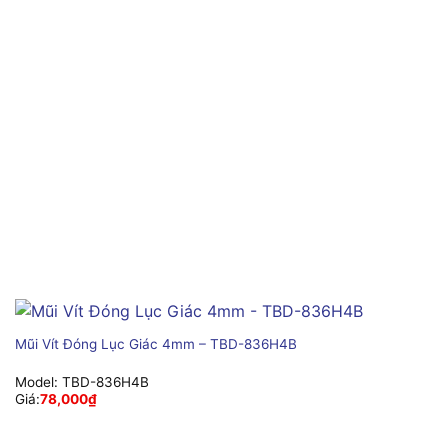
Mũi Vít Đóng Lục Giác 4mm – TBD-836H4B
Model:
TBD-836H4B
Giá:
78,000
₫