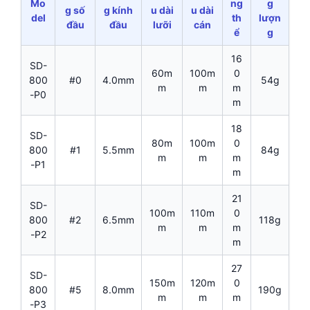
Mo
ng
g
g số
g kính
u dài
u dài
del
th
lượn
đầu
đầu
lưỡi
cán
ể
g
16
SD-
60m
100m
0
800
#0
4.0mm
54g
m
m
m
-P0
m
18
SD-
80m
100m
0
800
#1
5.5mm
84g
m
m
m
-P1
m
21
SD-
100m
110m
0
800
#2
6.5mm
118g
m
m
m
-P2
m
27
SD-
150m
120m
0
800
#5
8.0mm
190g
m
m
m
-P3