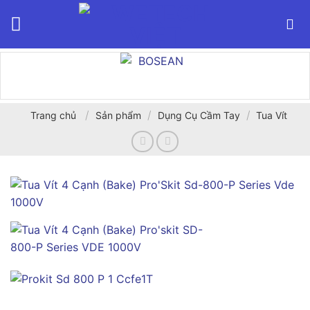
Bỏ
qua
nội
dung
/
/
/
Trang chủ
Sản phẩm
Dụng Cụ Cầm Tay
Tua Vít