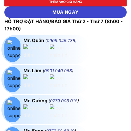
THÊM VÀO GIỎ HÀNG
MUA NGAY
HỖ TRỢ ĐẶT HÀNG/BÁO GIÁ Thứ 2 - Thứ 7 (8h00 -
17h00)
Mr. Quân
(
0909.346.736
)
Mr. Lâm
(
0901.940.968
)
Mr. Cường
(
0779.008.018
)
Mr. Song
(
0779.68.68.19
)