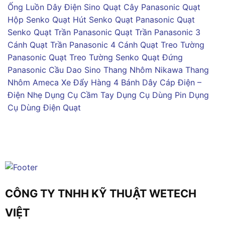
Ống Luồn Dây Điện Sino
Quạt Cây Panasonic
Quạt
Hộp Senko
Quạt Hút Senko
Quạt Panasonic
Quạt
Senko
Quạt Trần Panasonic
Quạt Trần Panasonic 3
Cánh
Quạt Trần Panasonic 4 Cánh
Quạt Treo Tường
Panasonic
Quạt Treo Tường Senko
Quạt Đứng
Panasonic
Cầu Dao Sino
Thang Nhôm Nikawa
Thang
Nhôm Ameca
Xe Đẩy Hàng 4 Bánh
Dây Cáp Điện –
Điện Nhẹ
Dụng Cụ Cầm Tay
Dụng Cụ Dùng Pin
Dụng
Cụ Dùng Điện
Quạt
CÔNG TY TNHH KỸ THUẬT WETECH
VIỆT