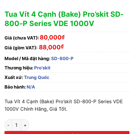
Tua Vít 4 Cạnh (Bake) Pro’skit SD-
800-P Series VDE 1000V
80,000
₫
Giá (chưa VAT):
₫
88,000
Giá (gồm VAT):
Model / Mã đặt hàng:
SD-800-P
Thương hiệu:
Pro'skit
Xuất xứ:
Trung Quốc
Bảo hành:
N/A
Tua Vít 4 Cạnh (Bake) Pro’skit SD-800-P Series VDE
1000V Chính Hãng, Giá Tốt.
Tua Vít 4 Cạnh (Bake) Pro'skit SD-800-P Series VDE 1000V s