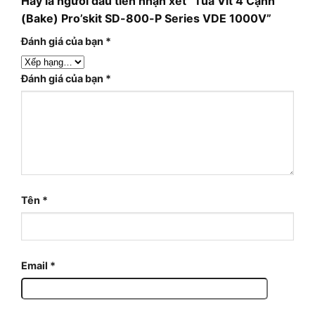
Hãy là người đầu tiên nhận xét “Tua Vít 4 Cạnh
(Bake) Pro’skit SD-800-P Series VDE 1000V”
Đánh giá của bạn
*
Đánh giá của bạn
*
Tên
*
Email
*