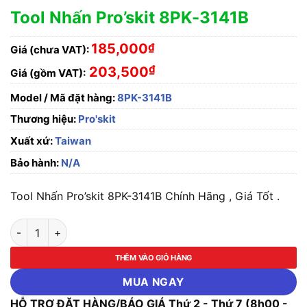
Tool Nhấn Pro’skit 8PK-3141B
185,000
₫
Giá (chưa VAT):
₫
203,500
Giá (gồm VAT):
Model / Mã đặt hàng:
8PK-3141B
Thương hiệu:
Pro'skit
Xuất xứ:
Taiwan
Bảo hành:
N/A
Tool Nhấn Pro’skit 8PK-3141B Chính Hãng , Giá Tốt .
Tool Nhấn Pro'skit 8PK-3141B số lượng
THÊM VÀO GIỎ HÀNG
MUA NGAY
HỖ TRỢ ĐẶT HÀNG/BÁO GIÁ Thứ 2 - Thứ 7 (8h00 -