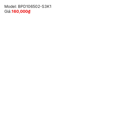
Model:
BPD106502-S3K1
Giá:
160,000
₫