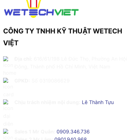
CÔNG TY TNHH KỸ THUẬT WETECH
VIỆT
Địa chỉ:
616/61/198 Lê Đức Thọ, Phường An Hội
Đông, Thành phố Hồ Chí Minh, Việt Nam
GPKD:
Số 0319086629
Chịu trách nhiệm nội dung:
Lê Thành Tựu
Sales 1 Mr Quân:
0909.346.736
Sales 2 Mr Lâm:
0901.940.968