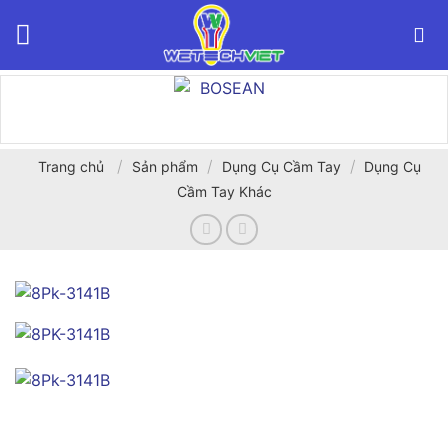
Bỏ
qua
nội
dung
/
/
/
Trang chủ
Sản phẩm
Dụng Cụ Cầm Tay
Dụng Cụ
Cầm Tay Khác