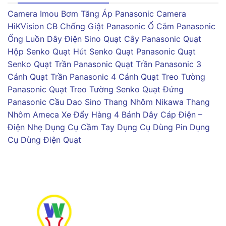
Camera Imou
Bơm Tăng Áp Panasonic
Camera
HiKVision
CB Chống Giật Panasonic
Ổ Cắm Panasonic
Ống Luồn Dây Điện Sino
Quạt Cây Panasonic
Quạt
Hộp Senko
Quạt Hút Senko
Quạt Panasonic
Quạt
Senko
Quạt Trần Panasonic
Quạt Trần Panasonic 3
Cánh
Quạt Trần Panasonic 4 Cánh
Quạt Treo Tường
Panasonic
Quạt Treo Tường Senko
Quạt Đứng
Panasonic
Cầu Dao Sino
Thang Nhôm Nikawa
Thang
Nhôm Ameca
Xe Đẩy Hàng 4 Bánh
Dây Cáp Điện –
Điện Nhẹ
Dụng Cụ Cầm Tay
Dụng Cụ Dùng Pin
Dụng
Cụ Dùng Điện
Quạt