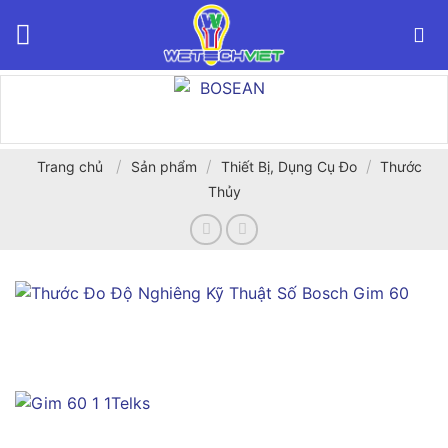
Bỏ
qua
nội
dung
/
/
/
Trang chủ
Sản phẩm
Thiết Bị, Dụng Cụ Đo
Thước
Thủy