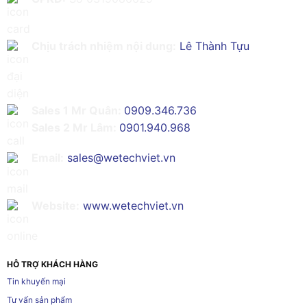
Chịu trách nhiệm nội dung:
Lê Thành Tựu
Sales 1 Mr Quân:
0909.346.736
Sales 2 Mr Lâm:
0901.940.968
Email:
sales@wetechviet.vn
Website:
www.wetechviet.vn
HỖ TRỢ KHÁCH HÀNG
Tin khuyến mại
Tư vấn sản phẩm