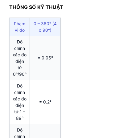
THÔNG SỐ KỸ THUẬT
Phạm
0 – 360° (4
vi đo
x 90°)
Độ
chính
xác đo
± 0.05°
điện
tử
0°/90°
Độ
chính
xác đo
± 0.2°
điện
tử 1 –
89°
Độ
chính