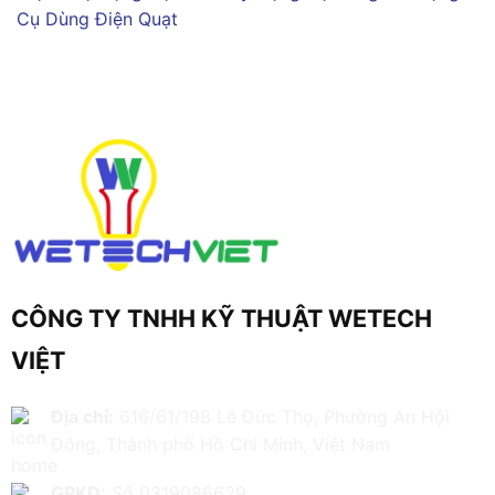
Cụ Dùng Điện
Quạt
CÔNG TY TNHH KỸ THUẬT WETECH
VIỆT
Địa chỉ:
616/61/198 Lê Đức Thọ, Phường An Hội
Đông, Thành phố Hồ Chí Minh, Việt Nam
GPKD:
Số 0319086629