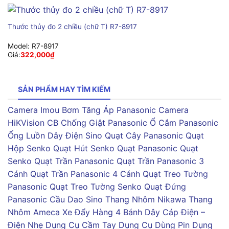
Thước thủy đo 2 chiều (chữ T) R7-8917
Model:
R7-8917
Giá:
322,000
₫
SẢN PHẨM HAY TÌM KIẾM
Camera Imou
Bơm Tăng Áp Panasonic
Camera
HiKVision
CB Chống Giật Panasonic
Ổ Cắm Panasonic
Ống Luồn Dây Điện Sino
Quạt Cây Panasonic
Quạt
Hộp Senko
Quạt Hút Senko
Quạt Panasonic
Quạt
Senko
Quạt Trần Panasonic
Quạt Trần Panasonic 3
Cánh
Quạt Trần Panasonic 4 Cánh
Quạt Treo Tường
Panasonic
Quạt Treo Tường Senko
Quạt Đứng
Panasonic
Cầu Dao Sino
Thang Nhôm Nikawa
Thang
Nhôm Ameca
Xe Đẩy Hàng 4 Bánh
Dây Cáp Điện –
Điện Nhẹ
Dụng Cụ Cầm Tay
Dụng Cụ Dùng Pin
Dụng