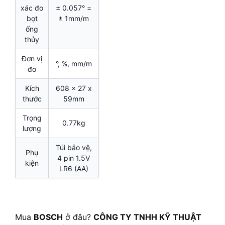
xác đo
± 0.057° =
bọt
± 1mm/m
ống
thủy
Đơn vị
°, %, mm/m
đo
Kích
608 x 27 x
thước
59mm
Trọng
0.77kg
lượng
Túi bảo vệ,
Phụ
4 pin 1.5V
kiện
LR6 (AA)
Mua
BOSCH
ở đâu?
CÔNG TY TNHH KỸ THUẬT