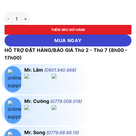
Thước đo độ nghiêng kỹ thuật số Bosch GIM 60 số lượng
THÊM VÀO GIỎ HÀNG
MUA NGAY
HỖ TRỢ ĐẶT HÀNG/BÁO GIÁ Thứ 2 - Thứ 7 (8h00 -
17h00)
Mr. Lâm
(
0901.940.968
)
Mr. Cường
(
0779.008.018
)
Mr. Song
(
0779.68.68.19
)