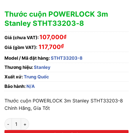
Thước cuộn POWERLOCK 3m
Stanley STHT33203-8
107,000
₫
Giá (chưa VAT):
₫
117,700
Giá (gồm VAT):
Model / Mã đặt hàng:
STHT33203-8
Thương hiệu:
Stanley
Xuất xứ:
Trung Quốc
Bảo hành:
N/A
Thước cuộn POWERLOCK 3m Stanley STHT33203-8
Chính Hãng, Gía Tốt
Thước cuộn POWERLOCK 3m Stanley STHT33203-8 số lượng