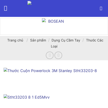
Bỏ
qua
nội
dung
/
/
/
Trang chủ
Sản phẩm
Dụng Cụ Cầm Tay
Thước Các
Loại