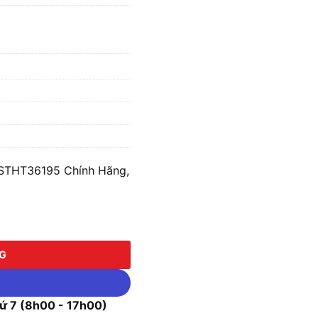
STHT36195 Chính Hãng,
T36195 số lượng
NG
 7 (8h00 - 17h00)