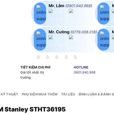
Mr. Lâm
(
0901.940.968
)
Mr. Cường
(
0779.008.018
)
TIẾT KIỆM CHI PHÍ
HOTLINE
g
Giá tốt nhất thị
0901.940.968
trường
 KỸ THUẬT
PHỤ KIỆN MUA THÊM
TÀI LIỆU
BÌNH LUẬN & ĐÁNH G
M Stanley STHT36195