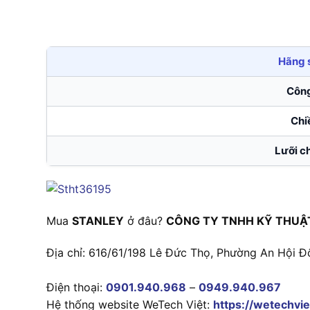
Hãng 
Côn
Chi
Lưỡi c
Mua
STANLEY
ở đâu?
CÔNG TY TNHH KỸ THUẬ
Địa chỉ: 616/61/198 Lê Đức Thọ, Phường An Hội Đ
Điện thoại:
0901.940.968
–
0949.940.967
Hệ thống website WeTech Việt:
https://wetechvie