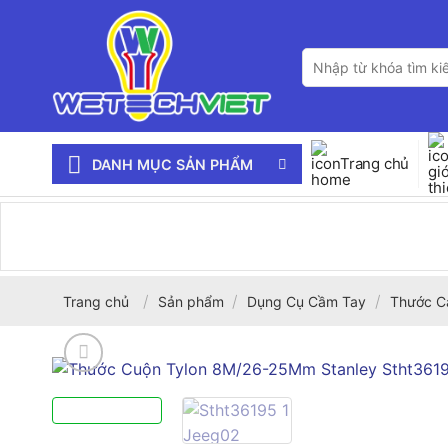
Bỏ
qua
Tìm
nội
kiếm:
dung
Trang chủ
DANH MỤC SẢN PHẨM
/
/
/
Trang chủ
Sản phẩm
Dụng Cụ Cầm Tay
Thước C