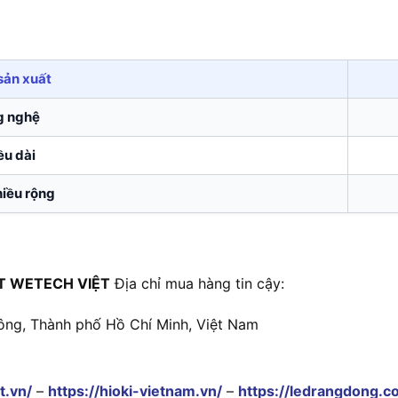
sản xuất
g nghệ
ều dài
hiều rộng
T WETECH VIỆT
Địa chỉ mua hàng tin cậy:
ông, Thành phố Hồ Chí Minh, Việt Nam
t.vn/
–
https://hioki-vietnam.vn/
–
https://ledrangdong.c