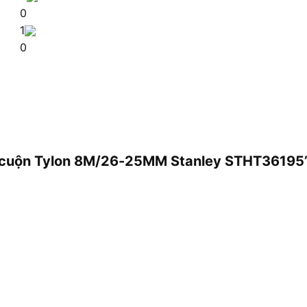
0
1
0
ớc cuộn Tylon 8M/26-25MM Stanley STHT36195