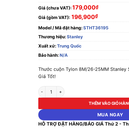
179,000
₫
Giá (chưa VAT):
₫
196,900
Giá (gồm VAT):
Model / Mã đặt hàng:
STHT36195
Thương hiệu:
Stanley
Xuất xứ:
Trung Quốc
Bảo hành:
N/A
Thước cuộn Tylon 8M/26-25MM Stanley 
Giá Tốt!
Thước cuộn Tylon 8M/26-25MM Stanley STH
THÊM VÀO GIỎ HÀ
MUA NGAY
HỖ TRỢ ĐẶT HÀNG/BÁO GIÁ Thứ 2 - Thứ