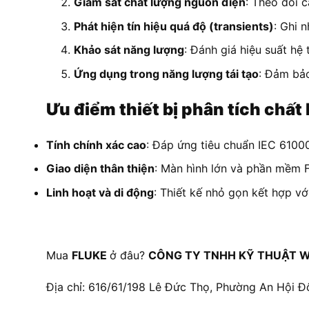
Giám sát chất lượng nguồn điện
: Theo dõi 
Phát hiện tín hiệu quá độ (transients)
: Ghi 
Khảo sát năng lượng
: Đánh giá hiệu suất hệ
Ứng dụng trong năng lượng tái tạo
: Đảm bảo
Ưu điểm thiết bị phân tích chấ
Tính chính xác cao
: Đáp ứng tiêu chuẩn IEC 6100
Giao diện thân thiện
: Màn hình lớn và phần mềm F
Linh hoạt và di động
: Thiết kế nhỏ gọn kết hợp v
Mua
FLUKE
ở đâu?
CÔNG TY TNHH KỸ THUẬT W
Địa chỉ: 616/61/198 Lê Đức Thọ, Phường An Hội Đ