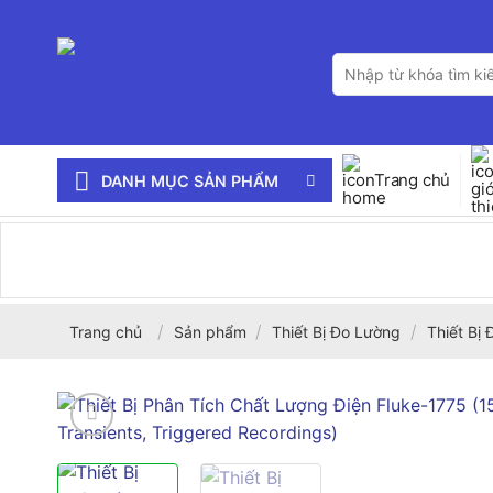
Bỏ
qua
Tìm
nội
kiếm:
dung
Trang chủ
DANH MỤC SẢN PHẨM
/
/
/
Trang chủ
Sản phẩm
Thiết Bị Đo Lường
Thiết Bị