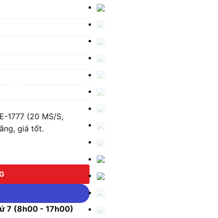
KE-1777 (20 MS/S,
ãng, giá tốt.
77 (20 MS/S, Transients, Triggered Recordings) số lượng
NG
 7 (8h00 - 17h00)