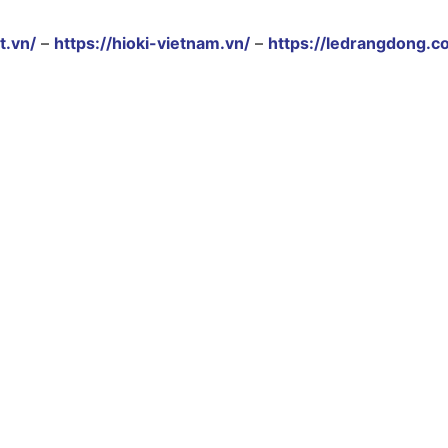
t.vn/
–
https://hioki-vietnam.vn/
–
https://ledrangdong.c