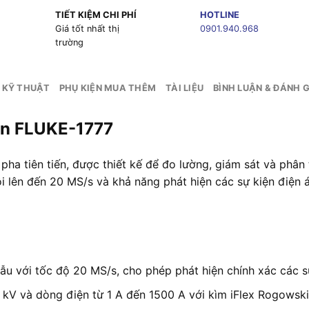
TIẾT KIỆM CHI PHÍ
HOTLINE
g
Giá tốt nhất thị
0901.940.968
trường
 KỸ THUẬT
PHỤ KIỆN MUA THÊM
TÀI LIỆU
BÌNH LUẬN & ĐÁNH G
iện FLUKE-1777
a pha tiên tiến, được thiết kế để đo lường, giám sát và phâ
i lên đến 20 MS/s và khả năng phát hiện các sự kiện điện á
mẫu với tốc độ 20 MS/s, cho phép phát hiện chính xác các s
 kV và dòng điện từ 1 A đến 1500 A với kìm iFlex Rogowski