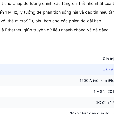
it cho phép đo lường chính xác từng chi tiết nhỏ nhất của t
ến 1 MHz, lý tưởng để phân tích sóng hài và các tín hiệu tầ
với thẻ microSD), phù hợp cho các phiên đo dài hạn.
và Ethernet, giúp truyền dữ liệu nhanh chóng và dễ dàng.
Giá trị
±8 kV
1500 A (với kìm iF
1 MS/s; 20
DC đến 1
14-bit (sự kiện quá độ),