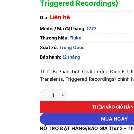
Triggered Recordings)
Liên hệ
Giá:
Model / Mã đặt hàng:
1777
Thương hiệu:
Fluke
Xuất xứ:
Trung Quốc
Bảo hành:
12 tháng
Thiết Bị Phân Tích Chất Lượng Điện FLU
Transients, Triggered Recordings) chính h
Thiết Bị Phân Tích Chất Lượng Điện FLUKE-17
THÊM VÀO GIỎ HÀ
MUA NGAY
HỖ TRỢ ĐẶT HÀNG/BÁO GIÁ Thứ 2 - Thứ