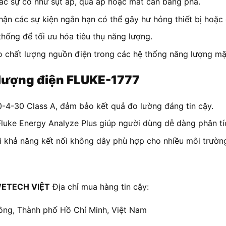
các sự cố như sụt áp, quá áp hoặc mất cân bằng pha.
nhận các sự kiện ngắn hạn có thể gây hư hỏng thiết bị hoặc 
 thống để tối ưu hóa tiêu thụ năng lượng.
 chất lượng nguồn điện trong các hệ thống năng lượng mặt
t lượng điện FLUKE-1777
0-4-30 Class A, đảm bảo kết quả đo lường đáng tin cậy.
luke Energy Analyze Plus giúp người dùng dễ dàng phân tíc
ới khả năng kết nối không dây phù hợp cho nhiều môi trường
ETECH VIỆT
Địa chỉ mua hàng tin cậy:
ông, Thành phố Hồ Chí Minh, Việt Nam