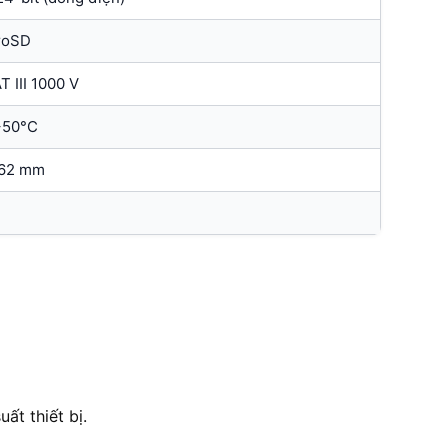
roSD
T III 1000 V
+50°C
 62 mm
ất thiết bị.