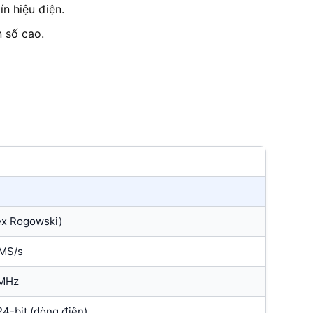
ín hiệu điện.
n số cao.
lex Rogowski)
 MS/s
 MHz
 24-bit (dòng điện)