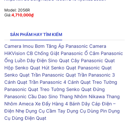
Model:
2056R
Giá:
4,710,000
₫
SẢN PHẨM HAY TÌM KIẾM
Camera Imou
Bơm Tăng Áp Panasonic
Camera
HiKVision
CB Chống Giật Panasonic
Ổ Cắm Panasonic
Ống Luồn Dây Điện Sino
Quạt Cây Panasonic
Quạt
Hộp Senko
Quạt Hút Senko
Quạt Panasonic
Quạt
Senko
Quạt Trần Panasonic
Quạt Trần Panasonic 3
Cánh
Quạt Trần Panasonic 4 Cánh
Quạt Treo Tường
Panasonic
Quạt Treo Tường Senko
Quạt Đứng
Panasonic
Cầu Dao Sino
Thang Nhôm Nikawa
Thang
Nhôm Ameca
Xe Đẩy Hàng 4 Bánh
Dây Cáp Điện –
Điện Nhẹ
Dụng Cụ Cầm Tay
Dụng Cụ Dùng Pin
Dụng
Cụ Dùng Điện
Quạt