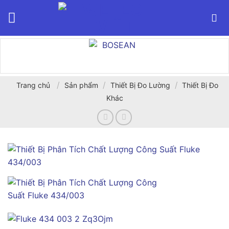
Bỏ
qua
nội
dung
/
/
/
Trang chủ
Sản phẩm
Thiết Bị Đo Lường
Thiết Bị Đo
Khác