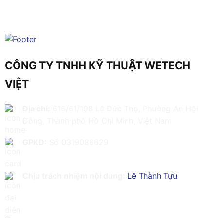
CÔNG TY TNHH KỸ THUẬT WETECH
VIỆT
Địa chỉ:
616/61/198 Lê Đức Thọ, Phường An Hội
Đông, Thành phố Hồ Chí Minh, Việt Nam
GPKD:
Số 0319086629
Chịu trách nhiệm nội dung:
Lê Thành Tựu