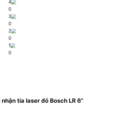
4
0
3
0
2
0
1
0
ị nhận tia laser đỏ Bosch LR 6”