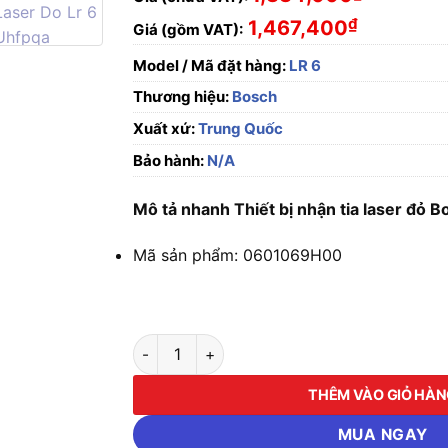
₫
1,467,400
Giá (gồm VAT):
Model / Mã đặt hàng:
LR 6
Thương hiệu:
Bosch
Xuất xứ:
Trung Quốc
Bảo hành:
N/A
Mô tả nhanh Thiết bị nhận tia laser đỏ B
Mã sản phẩm: 0601069H00
Thiết bị nhận tia laser đỏ Bosch LR 6 số lượn
THÊM VÀO GIỎ HÀ
MUA NGAY