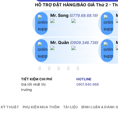
HỖ TRỢ ĐẶT HÀNG/BÁO GIÁ Thứ 2 - Thứ
Mr. Song
(
0779.68.68.19
)
Mr. Quân
(
0909.346.736
)
TIẾT KIỆM CHI PHÍ
HOTLINE
g
Giá tốt nhất thị
0901.940.968
trường
 KỸ THUẬT
PHỤ KIỆN MUA THÊM
TÀI LIỆU
BÌNH LUẬN & ĐÁNH G