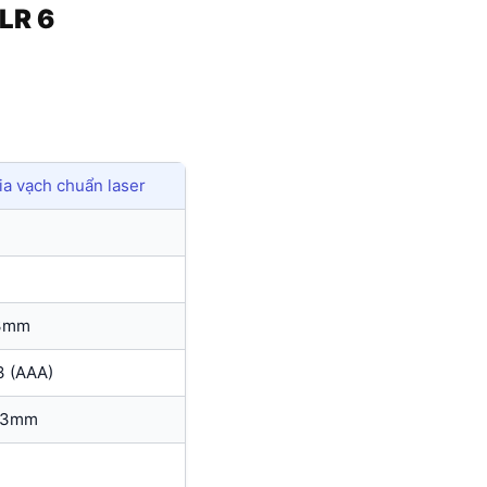
 LR 6
tia vạch chuẩn laser
m
 3mm
3 (AAA)
123mm