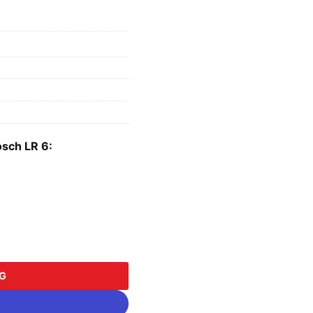
osch LR 6:
g
NG