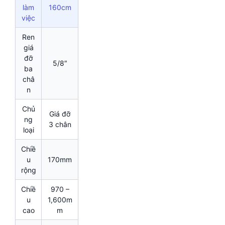
làm
160cm
việc
Ren
giá
đỡ
5/8″
ba
châ
n
Chủ
Giá đỡ
ng
3 chân
loại
Chiề
u
170mm
rộng
Chiề
970 –
u
1,600m
cao
m