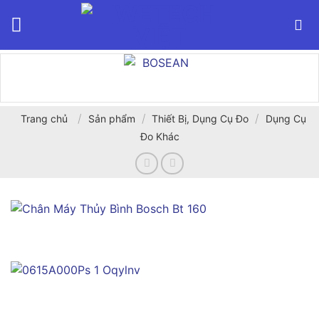
Bỏ
qua
nội
dung
/
/
/
Trang chủ
Sản phẩm
Thiết Bị, Dụng Cụ Đo
Dụng Cụ
Đo Khác