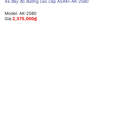
Xe đẩy đo đường cao cấp ASAKI-AK-2580
Model:
AK-2580
Giá:
2,375,000
₫