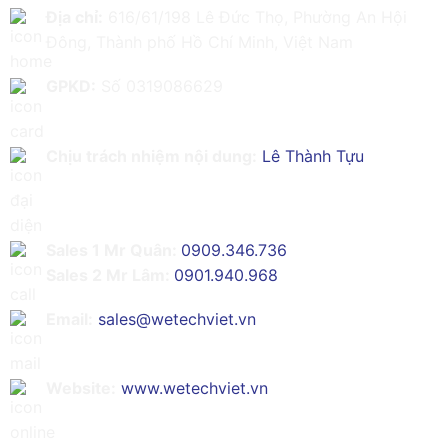
Địa chỉ:
616/61/198 Lê Đức Thọ, Phường An Hội
Đông, Thành phố Hồ Chí Minh, Việt Nam
GPKD:
Số 0319086629
Chịu trách nhiệm nội dung:
Lê Thành Tựu
Sales 1 Mr Quân:
0909.346.736
Sales 2 Mr Lâm:
0901.940.968
Email:
sales@wetechviet.vn
Website:
www.wetechviet.vn