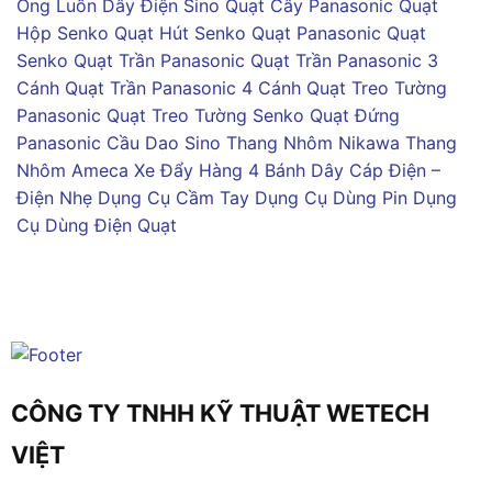
Ống Luồn Dây Điện Sino
Quạt Cây Panasonic
Quạt
Hộp Senko
Quạt Hút Senko
Quạt Panasonic
Quạt
Senko
Quạt Trần Panasonic
Quạt Trần Panasonic 3
Cánh
Quạt Trần Panasonic 4 Cánh
Quạt Treo Tường
Panasonic
Quạt Treo Tường Senko
Quạt Đứng
Panasonic
Cầu Dao Sino
Thang Nhôm Nikawa
Thang
Nhôm Ameca
Xe Đẩy Hàng 4 Bánh
Dây Cáp Điện –
Điện Nhẹ
Dụng Cụ Cầm Tay
Dụng Cụ Dùng Pin
Dụng
Cụ Dùng Điện
Quạt
CÔNG TY TNHH KỸ THUẬT WETECH
VIỆT