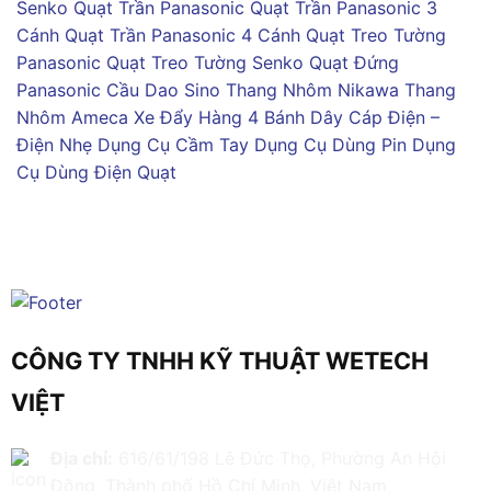
Senko
Quạt Trần Panasonic
Quạt Trần Panasonic 3
Cánh
Quạt Trần Panasonic 4 Cánh
Quạt Treo Tường
Panasonic
Quạt Treo Tường Senko
Quạt Đứng
Panasonic
Cầu Dao Sino
Thang Nhôm Nikawa
Thang
Nhôm Ameca
Xe Đẩy Hàng 4 Bánh
Dây Cáp Điện –
Điện Nhẹ
Dụng Cụ Cầm Tay
Dụng Cụ Dùng Pin
Dụng
Cụ Dùng Điện
Quạt
CÔNG TY TNHH KỸ THUẬT WETECH
VIỆT
Địa chỉ:
616/61/198 Lê Đức Thọ, Phường An Hội
Đông, Thành phố Hồ Chí Minh, Việt Nam