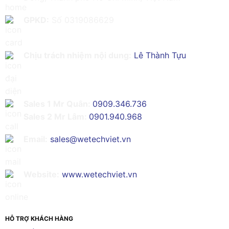
GPKD:
Số 0319086629
Chịu trách nhiệm nội dung:
Lê Thành Tựu
Sales 1 Mr Quân:
0909.346.736
Sales 2 Mr Lâm:
0901.940.968
Email:
sales@wetechviet.vn
Website:
www.wetechviet.vn
HỖ TRỢ KHÁCH HÀNG