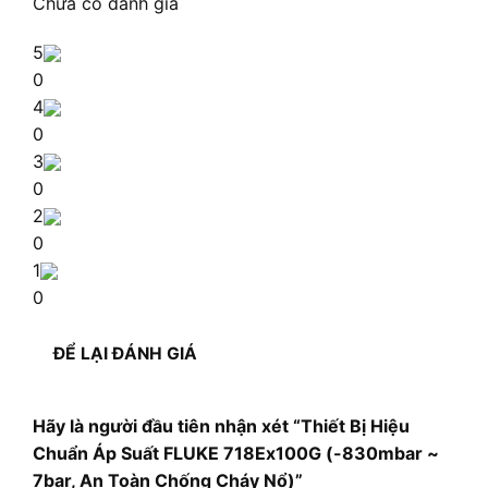
Chưa có đánh giá
5
0
4
0
3
0
2
0
1
0
ĐỂ LẠI ĐÁNH GIÁ
Hãy là người đầu tiên nhận xét “Thiết Bị Hiệu
Chuẩn Áp Suất FLUKE 718Ex100G (-830mbar ~
7bar, An Toàn Chống Cháy Nổ)”