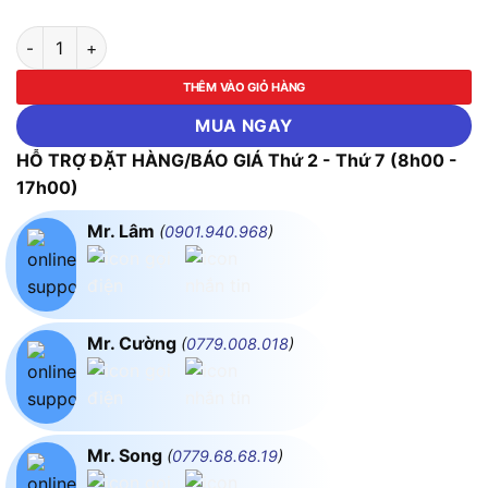
Thiết Bị Hiệu Chuẩn Áp Suất FLUKE 718Ex100G (-830mbar ~ 7
THÊM VÀO GIỎ HÀNG
MUA NGAY
HỖ TRỢ ĐẶT HÀNG/BÁO GIÁ Thứ 2 - Thứ 7 (8h00 -
17h00)
Mr. Lâm
(
0901.940.968
)
Mr. Cường
(
0779.008.018
)
Mr. Song
(
0779.68.68.19
)