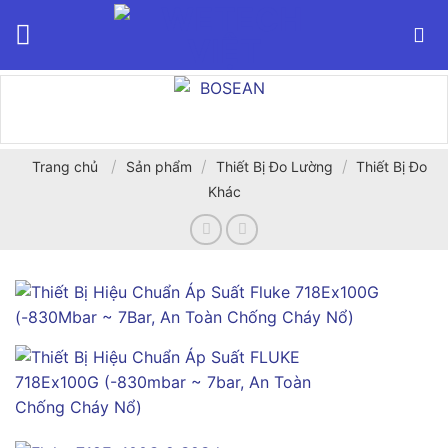
Bỏ
qua
nội
dung
/
/
/
Trang chủ
Sản phẩm
Thiết Bị Đo Lường
Thiết Bị Đo
Khác