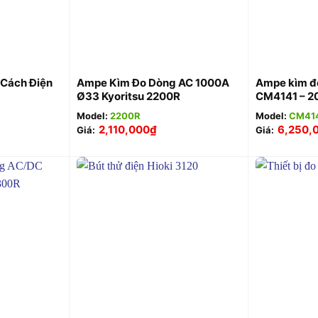
+
+
ở Cách Điện
Ampe Kìm Đo Dòng AC 1000A
Ampe kìm đo
Ø33 Kyoritsu 2200R
CM4141 – 2
Model:
2200R
Model:
CM41
2,110,000
₫
6,250,
Giá:
Giá:
+
+