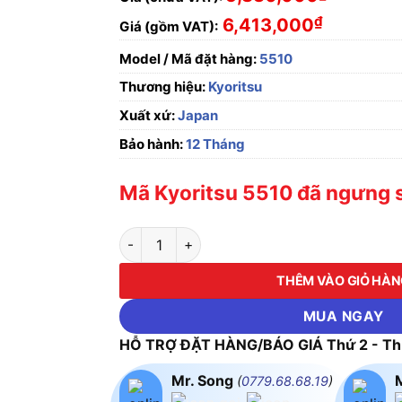
₫
6,413,000
Giá (gồm VAT):
Model / Mã đặt hàng:
5510
Thương hiệu:
Kyoritsu
Xuất xứ:
Japan
Bảo hành:
12 Tháng
Mã Kyoritsu 5510 đã ngưng s
Thiết bị đo nhiệt độ từ xa KYORITSU 5510 số
THÊM VÀO GIỎ HÀ
MUA NGAY
HỖ TRỢ ĐẶT HÀNG/BÁO GIÁ Thứ 2 - Thứ
Mr. Song
(
0779.68.68.19
)