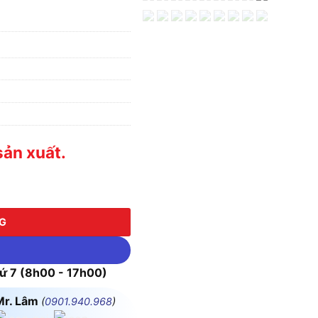
ản xuất.
 lượng
NG
 7 (8h00 - 17h00)
Mr. Lâm
(
0901.940.968
)