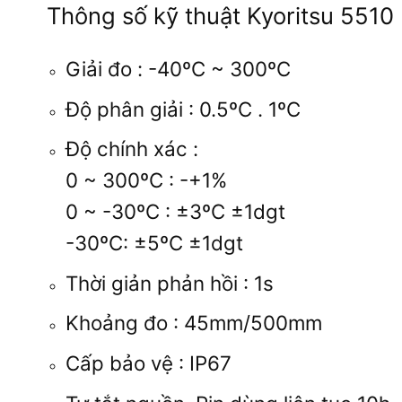
Thông số kỹ thuật Kyoritsu 5510
Giải đo : -40ºC ~ 300ºC
Độ phân giải : 0.5ºC . 1ºC
Độ chính xác :
0 ~ 300ºC : -+1%
0 ~ -30ºC : ±3ºC ±1dgt
-30ºC: ±5ºC ±1dgt
Thời giản phản hồi : 1s
Khoảng đo : 45mm/500mm
Cấp bảo vệ : IP67