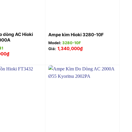
+
 dòng AC Hioki
Ampe kìm Hioki 3280-10F
000A
Model:
3280-10F
1,340,000
₫
41
Giá:
000
₫
+