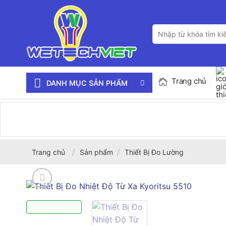
Bỏ
qua
Tìm
nội
kiếm:
dung
Trang chủ
DANH MỤC SẢN PHẨM
/
/
Trang chủ
Sản phẩm
Thiết Bị Đo Lường