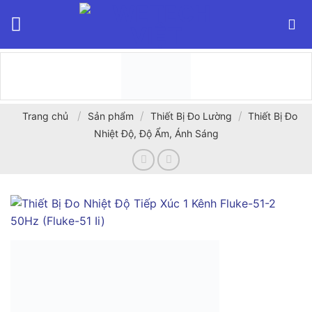
Bỏ
qua
nội
dung
/
/
/
Trang chủ
Sản phẩm
Thiết Bị Đo Lường
Thiết Bị Đo
Nhiệt Độ, Độ Ẩm, Ánh Sáng