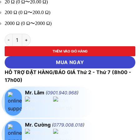
20 Ω (0 Ω〜20.00 Ω)
200 Ω (0 Ω〜200.0 Ω)
2000 Ω (0 Ω〜2000 Ω)
Thiết Bị Đo Điện Trở Đất Hioki FT6031-50 số lượng
THÊM VÀO GIỎ HÀNG
MUA NGAY
HỖ TRỢ ĐẶT HÀNG/BÁO GIÁ Thứ 2 - Thứ 7 (8h00 -
17h00)
Mr. Lâm
(
0901.940.968
)
Mr. Cường
(
0779.008.018
)