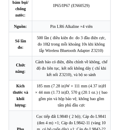
bám bụi/
IP65/IP67 (EN60529)
chống
nước:
Nguồn:
Pin LR6 Alkaline ×4 viên
500 lần ( điều kiện đo: đo 3 đầu điện cực,
Số lần
đo 10Ω trong mỗi khoảng 10s khi không
đo:
lắp Wireless Bluetooth Adapter Z3210)
Cảnh báo có điện, điều chỉnh về không, chế
Chức
độ đo liên tục, kết nối không dây ( chỉ khi
năng:
kết nối Z3210), và bộ so sánh
Kích
185 mm (7.28 in)W × 111 mm (4.37 in)H
thước và
× 44 mm (1.73 in)D, 570 g (20.1 oz.) ( bao
khối
gồm pin và hộp bảo vệ, không bao gồm
lượng:
tấm phủ đầu cực
Cọc tiếp đất L9840 ( 2 bộ); Cáp đo L9841
(đen 4 m) ×1; Cáp đo L9842-11 (vàng 10
Phụ
m, có bộ cuốn dây) ×1; Cáp đo L9842-22