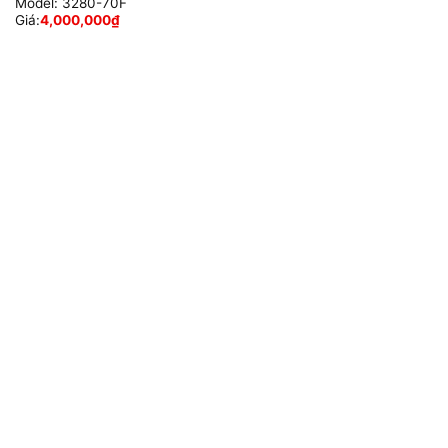
Model:
3280-70F
Giá:
4,000,000
₫