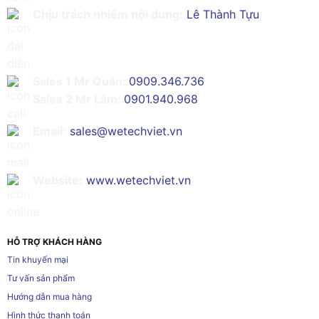
Chịu trách nhiệm nội dung:
Lê Thành Tựu
Sales 1 Mr Quân:
0909.346.736
Sales 2 Mr Lâm:
0901.940.968
Email:
sales@wetechviet.vn
Website:
www.wetechviet.vn
HỖ TRỢ KHÁCH HÀNG
Tin khuyến mại
Tư vấn sản phẩm
Hướng dẫn mua hàng
Hình thức thanh toán