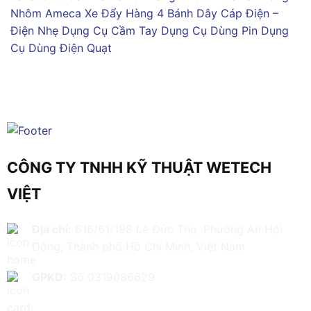
Nhôm Ameca
Xe Đẩy Hàng 4 Bánh
Dây Cáp Điện –
Điện Nhẹ
Dụng Cụ Cầm Tay
Dụng Cụ Dùng Pin
Dụng
Cụ Dùng Điện
Quạt
CÔNG TY TNHH KỸ THUẬT WETECH
VIỆT
Địa chỉ:
616/61/198 Lê Đức Thọ, Phường An Hội
Đông, Thành phố Hồ Chí Minh, Việt Nam
GPKD:
Số 0319086629