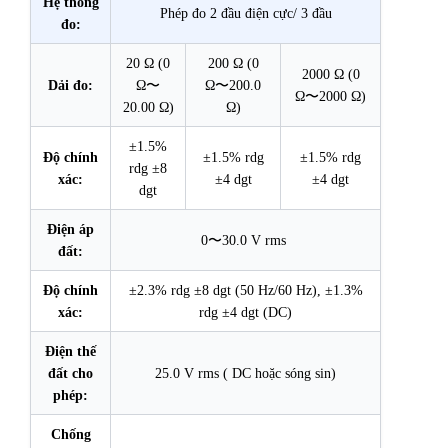
Hệ thống
Phép đo 2 đầu điện cực/ 3 đầu
đo:
20 Ω (0
200 Ω (0
2000 Ω (0
Dải đo:
Ω〜
Ω〜200.0
Ω〜2000 Ω)
20.00 Ω)
Ω)
±1.5%
Độ chính
±1.5% rdg
±1.5% rdg
rdg ±8
xác:
±4 dgt
±4 dgt
dgt
Điện áp
0〜30.0 V rms
đất:
Độ chính
±2.3% rdg ±8 dgt (50 Hz/60 Hz), ±1.3%
xác:
rdg ±4 dgt (DC)
Điện thế
đất cho
25.0 V rms ( DC hoặc sóng sin)
phép:
Chống