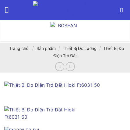
Bỏ
qua
nội
dung
/
/
/
Trang chủ
Sản phẩm
Thiết Bị Đo Lường
Thiết Bị Đo
Điện Trở Đất