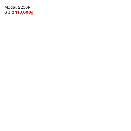
Model:
2200R
Giá:
2,110,000
₫