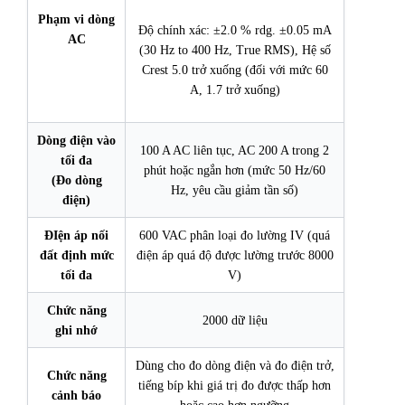
Phạm
vi dòng
Độ chính xác: ±2.0 % rdg. ±0.05 mA
AC
(30 Hz to 400 Hz, True RMS), Hệ số
Crest 5.0 trở xuống (đối với mức 60
A, 1.7 trở xuống)
Dòng
điện vào
100 A AC liên tục, AC 200 A trong 2
tối đa
phút hoặc ngắn hơn (mức 50 Hz/60
(Đo
dòng
Hz, yêu cầu giảm tần số)
điện)
ĐIện áp nối
600 VAC phân loại đo lường IV (quá
đất định mức
điện áp quá độ được lường trước 8000
tối đa
V)
Chức năng
2000 dữ liệu
ghi nhớ
Dùng cho đo dòng điện và đo điện trở,
Chức năng
tiếng bíp khi giá trị đo được thấp hơn
cảnh báo