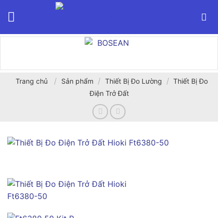
Bỏ
qua
nội
dung
/
/
/
Trang chủ
Sản phẩm
Thiết Bị Đo Lường
Thiết Bị Đo
Điện Trở Đất