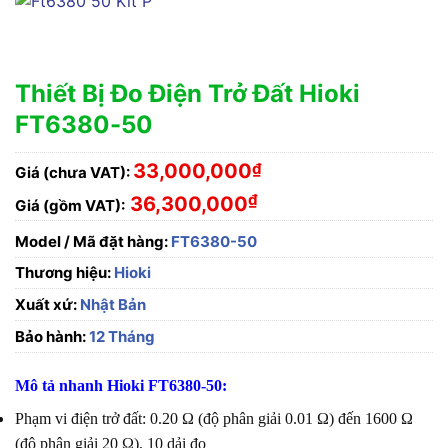
Thiết Bị Đo Điện Trở Đất Hioki
FT6380-50
33,000,000
₫
Giá (chưa VAT):
₫
36,300,000
Giá (gồm VAT):
Model / Mã đặt hàng:
FT6380-50
Thương hiệu:
Hioki
Xuất xứ:
Nhật Bản
Bảo hành:
12 Tháng
Mô tả nhanh Hioki FT6380-50:
Phạm vi điện trở đất: 0.20 Ω (độ phân giải 0.01 Ω) đến 1600 Ω
(độ phân giải 20 Ω), 10 dải đo