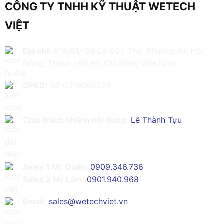
CÔNG TY TNHH KỸ THUẬT WETECH
VIỆT
Địa chỉ:
616/61/198 Lê Đức Thọ, Phường An Hội
Đông, Thành phố Hồ Chí Minh, Việt Nam
GPKD:
Số 0319086629
Chịu trách nhiệm nội dung:
Lê Thành Tựu
Sales 1 Mr Quân:
0909.346.736
Sales 2 Mr Lâm:
0901.940.968
Email:
sales@wetechviet.vn