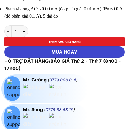
Phạm vi dòng AC: 20.00 mA (độ phân giải 0.01 mA) đến 60.0 A
(độ phân giải 0.1 A), 5 dải đo
Thiết Bị Đo Điện Trở Đất Hioki FT6380-50 số lượng
THÊM VÀO GIỎ HÀNG
MUA NGAY
HỖ TRỢ ĐẶT HÀNG/BÁO GIÁ Thứ 2 - Thứ 7 (8h00 -
17h00)
Mr. Cường
(
0779.008.018
)
Mr. Song
(
0779.68.68.19
)