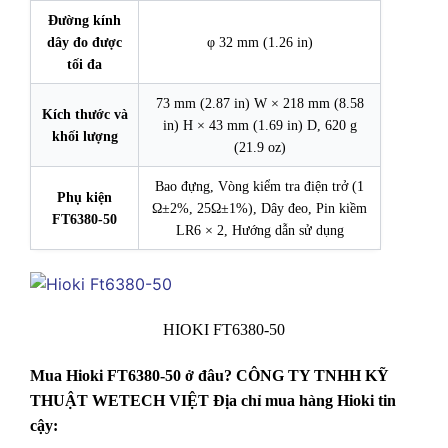
Đường kính
dây đo được
φ 32 mm (1.26 in)
tối đa
73 mm (2.87 in) W × 218 mm (8.58
Kích thước và
in) H × 43 mm (1.69 in) D, 620 g
khối lượng
(21.9 oz)
Bao đựng, Vòng kiểm tra điện trở (1
Phụ kiện
Ω±2%, 25Ω±1%), Dây đeo, Pin kiềm
FT6380-50
LR6 × 2, Hướng dẫn sử dụng
HIOKI FT6380-50
Mua Hioki FT6380-50 ở đâu? CÔNG TY TNHH KỸ
THUẬT WETECH VIỆT Địa chỉ mua hàng Hioki tin
cậy: