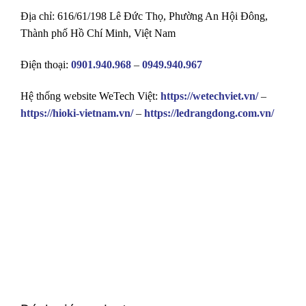
Địa chỉ: 616/61/198 Lê Đức Thọ, Phường An Hội Đông,
Thành phố Hồ Chí Minh, Việt Nam
Điện thoại:
0901.940.968
–
0949.940.967
Hệ thống website WeTech Việt:
https://wetechviet.vn/
–
https://hioki-vietnam.vn/
–
https://ledrangdong.com.vn/