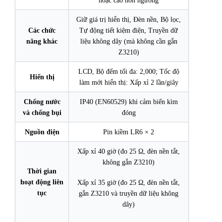
hoặc cao hơn ngưỡng
Giữ giá trị hiển thị, Đèn nền, Bộ lọc,
Các chức
Tự động tiết kiệm điện, Truyền dữ
năng khác
liệu không dây (mà không cần gắn
Z3210)
LCD, Bộ đếm tối đa: 2,000; Tốc độ
Hiển thị
làm mới hiển thị: Xấp xỉ 2 lần/giây
Chống nước
IP40 (EN60529) khi cảm biến kìm
và chống bụi
đóng
Nguồn điện
Pin kiềm LR6 × 2
Xấp xỉ 40 giờ (đo 25 Ω, đèn nền tắt,
không gắn Z3210)
Thời gian
hoạt động liên
Xấp xỉ 35 giờ (đo 25 Ω, đèn nền tắt,
tục
gắn Z3210 và truyền dữ liệu không
dây)