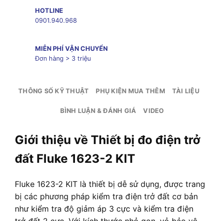
HOTLINE
0901.940.968
MIỄN PHÍ VẬN CHUYỂN
Đơn hàng > 3 triệu
THÔNG SỐ KỸ THUẬT
PHỤ KIỆN MUA THÊM
TÀI LIỆU
BÌNH LUẬN & ĐÁNH GIÁ
VIDEO
Giới thiệu về Thiết bị đo điện trở
đất Fluke 1623-2 KIT
Fluke 1623-2 KIT là thiết bị dễ sử dụng, được trang
bị các phương pháp kiểm tra điện trở đất cơ bản
như kiểm tra độ giảm áp 3 cực và kiểm tra điện
trở đất 2 cực. Với kích thước nhỏ gọn, vỏ bảo vệ