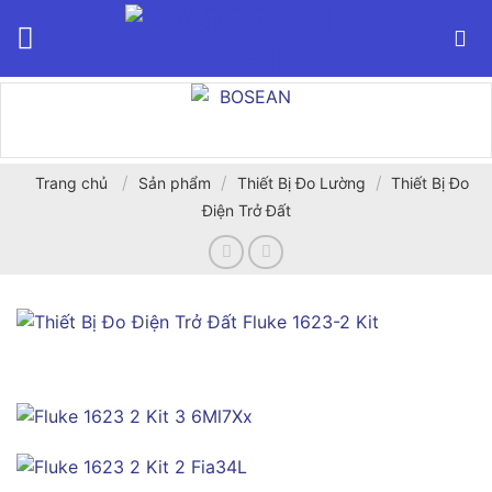
Bỏ
qua
nội
dung
/
/
/
Trang chủ
Sản phẩm
Thiết Bị Đo Lường
Thiết Bị Đo
Điện Trở Đất