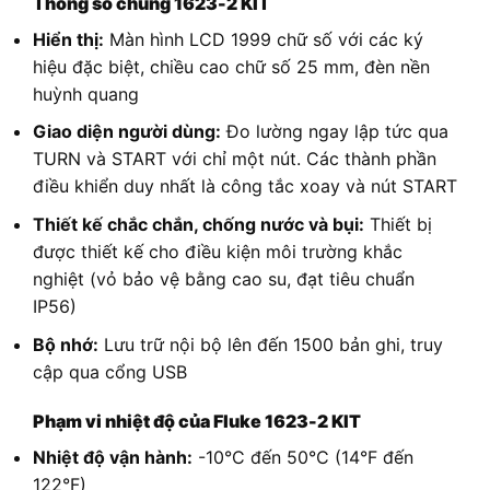
Thông số chung 1623-2 KIT
Hiển thị:
Màn hình LCD 1999 chữ số với các ký
hiệu đặc biệt, chiều cao chữ số 25 mm, đèn nền
huỳnh quang
Giao diện người dùng:
Đo lường ngay lập tức qua
TURN và START với chỉ một nút. Các thành phần
điều khiển duy nhất là công tắc xoay và nút START
Thiết kế chắc chắn, chống nước và bụi:
Thiết bị
được thiết kế cho điều kiện môi trường khắc
nghiệt (vỏ bảo vệ bằng cao su, đạt tiêu chuẩn
IP56)
Bộ nhớ:
Lưu trữ nội bộ lên đến 1500 bản ghi, truy
cập qua cổng USB
Phạm vi nhiệt độ của Fluke 1623-2 KIT
Nhiệt độ vận hành:
-10°C đến 50°C (14°F đến
122°F)