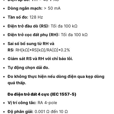
Dòng ngắn mạch:
> 50 mA
Tần số đo:
128 Hz
Điện trở đầu dò (RS):
Tối đa 100 kΩ
Điện trở cọc đất phụ (RH):
Tối đa 100 kΩ
Sai số bổ sung từ RH và
RS:
RH[kΩ]•RS[kΩ]/RA[Ω]•0.2%
Giám sát RS và RH với chỉ báo lỗi.
Tự động chọn dải đo.
Đo không thực hiện nếu dòng điện qua kẹp dòng
quá thấp.
Đo điện trở đất 4 cực (IEC 1557-5)
Vị trí công tắc:
RA 4-pole
Độ phân giải:
0.001 Ω đến 10 Ω