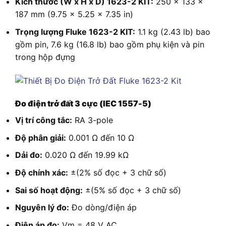
Kích thước (W x H x D) 1623-2 KIT:
250 x 133 x
187 mm (9.75 x 5.25 x 7.35 in)
Trọng lượng Fluke 1623-2 KIT:
1.1 kg (2.43 lb) bao
gồm pin, 7.6 kg (16.8 lb) bao gồm phụ kiện và pin
trong hộp đựng
Đo điện trở đất 3 cực (IEC 1557-5)
Vị trí công tắc:
RA 3-pole
Độ phân giải:
0.001 Ω đến 10 Ω
Dải đo:
0.020 Ω đến 19.99 kΩ
Độ chính xác:
±(2% số đọc + 3 chữ số)
Sai số hoạt động:
±(5% số đọc + 3 chữ số)
Nguyên lý đo:
Đo dòng/điện áp
Điện áp đo:
Vm = 48 V AC