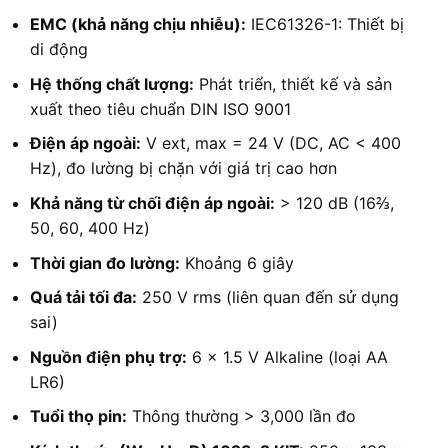
EMC (khả năng chịu nhiễu):
IEC61326-1: Thiết bị
di động
Hệ thống chất lượng:
Phát triển, thiết kế và sản
xuất theo tiêu chuẩn DIN ISO 9001
Điện áp ngoài:
V ext, max = 24 V (DC, AC < 400
Hz), đo lường bị chặn với giá trị cao hơn
Khả năng từ chối điện áp ngoài:
> 120 dB (16⅔,
50, 60, 400 Hz)
Thời gian đo lường:
Khoảng 6 giây
Quá tải tối đa:
250 V rms (liên quan đến sử dụng
sai)
Nguồn điện phụ trợ:
6 x 1.5 V Alkaline (loại AA
LR6)
Tuổi thọ pin:
Thông thường > 3,000 lần đo