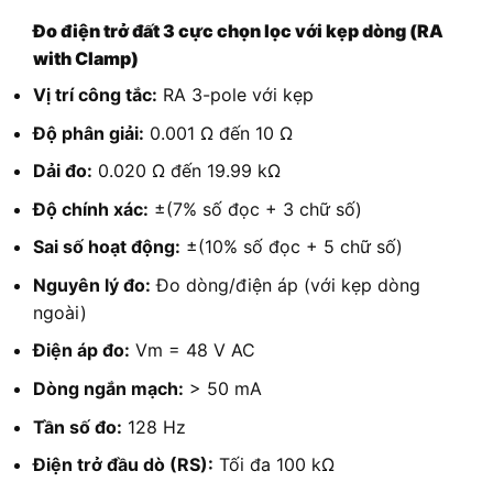
Đo điện trở đất 3 cực chọn lọc với kẹp dòng (RA
with Clamp)
Vị trí công tắc:
RA 3-pole với kẹp
Độ phân giải:
0.001 Ω đến 10 Ω
Dải đo:
0.020 Ω đến 19.99 kΩ
Độ chính xác:
±(7% số đọc + 3 chữ số)
Sai số hoạt động:
±(10% số đọc + 5 chữ số)
Nguyên lý đo:
Đo dòng/điện áp (với kẹp dòng
ngoài)
Điện áp đo:
Vm = 48 V AC
Dòng ngắn mạch:
> 50 mA
Tần số đo:
128 Hz
Điện trở đầu dò (RS):
Tối đa 100 kΩ