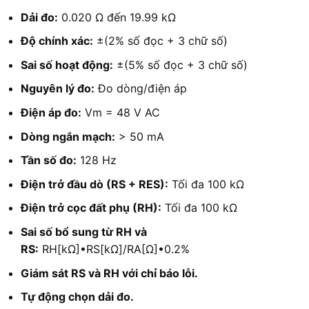
Dải đo:
0.020 Ω đến 19.99 kΩ
Độ chính xác:
±(2% số đọc + 3 chữ số)
Sai số hoạt động:
±(5% số đọc + 3 chữ số)
Nguyên lý đo:
Đo dòng/điện áp
Điện áp đo:
Vm = 48 V AC
Dòng ngắn mạch:
> 50 mA
Tần số đo:
128 Hz
Điện trở đầu dò (RS + RES):
Tối đa 100 kΩ
Điện trở cọc đất phụ (RH):
Tối đa 100 kΩ
Sai số bổ sung từ RH và
RS:
RH[kΩ]•RS[kΩ]/RA[Ω]•0.2%
Giám sát RS và RH với chỉ báo lỗi.
Tự động chọn dải đo.