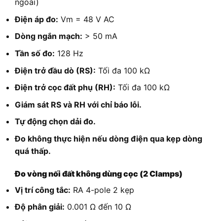
ngoài)
Điện áp đo:
Vm = 48 V AC
Dòng ngắn mạch:
> 50 mA
Tần số đo:
128 Hz
Điện trở đầu dò (RS):
Tối đa 100 kΩ
Điện trở cọc đất phụ (RH):
Tối đa 100 kΩ
Giám sát RS và RH với chỉ báo lỗi.
Tự động chọn dải đo.
Đo không thực hiện nếu dòng điện qua kẹp dòng
quá thấp.
Đo vòng nối đất không dùng cọc (2 Clamps)
Vị trí công tắc:
RA 4-pole 2 kẹp
Độ phân giải:
0.001 Ω đến 10 Ω