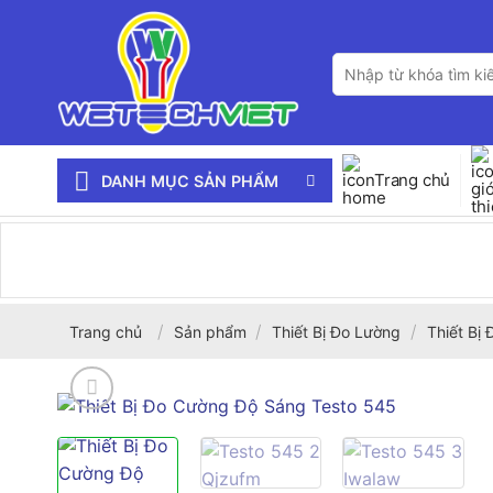
Bỏ
qua
Tìm
nội
kiếm:
dung
Trang chủ
DANH MỤC SẢN PHẨM
/
/
/
Trang chủ
Sản phẩm
Thiết Bị Đo Lường
Thiết Bị