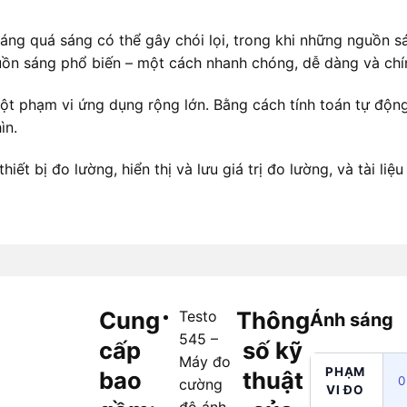
sáng quá sáng có thể gây chói lọi, trong khi những nguồn s
uồn sáng phổ biến – một cách nhanh chóng, dễ dàng và chí
ột phạm vi ứng dụng rộng lớn. Bằng cách tính toán tự động 
ìn.
 bị đo lường, hiển thị và lưu giá trị đo lường, và tài liệ
Cung
Thông
Testo
Ánh sáng
545 –
cấp
số kỹ
Máy đo
PHẠM
bao
thuật
0
cường
VI ĐO
độ ánh