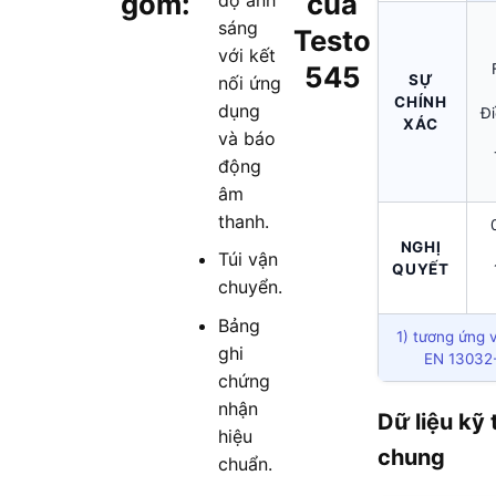
gồm:
của
sáng
Testo
với kết
545
SỰ
nối ứng
CHÍNH
dụng
Đi
XÁC
và báo
động
âm
thanh.
NGHỊ
Túi vận
QUYẾT
chuyển.
Bảng
1) tương ứng 
ghi
EN 13032-
chứng
nhận
Dữ liệu kỹ 
hiệu
chung
chuẩn.