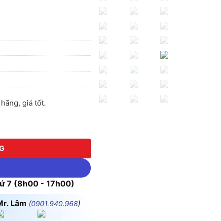
ãng, giá tốt.
ng
NG
 7 (8h00 - 17h00)
Mr. Lâm
(
0901.940.968
)