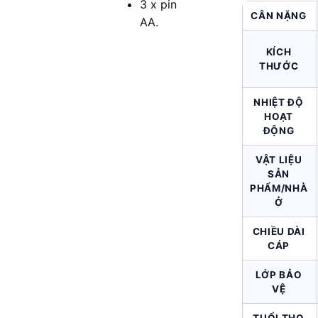
3 x pin
CÂN NẶNG
AA.
KÍCH
THƯỚC
NHIỆT ĐỘ
HOẠT
ĐỘNG
VẬT LIỆU
SẢN
PHẨM/NHÀ
Ở
CHIỀU DÀI
CÁP
LỚP BẢO
VỆ
TUỔI THỌ