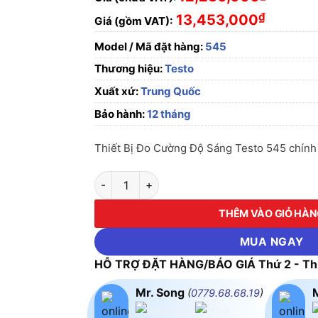
₫
13,453,000
Giá (gồm VAT):
Model / Mã đặt hàng:
545
Thương hiệu:
Testo
Xuất xứ:
Trung Quốc
Bảo hành:
12 tháng
Thiết Bị Đo Cường Độ Sáng Testo 545 chính h
Thiết Bị Đo Cường Độ Sáng Testo 545 số lượ
THÊM VÀO GIỎ HÀ
MUA NGAY
HỖ TRỢ ĐẶT HÀNG/BÁO GIÁ Thứ 2 - Thứ
Mr. Song
(
0779.68.68.19
)