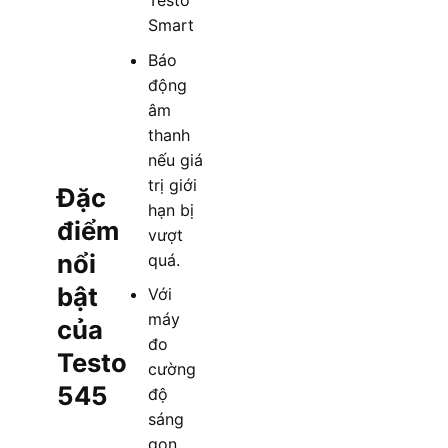
Testo
Smart
Báo
động
âm
thanh
nếu giá
trị giới
Đặc
hạn bị
điểm
vượt
nổi
quá.
bật
Với
máy
của
đo
Testo
cường
545
độ
sáng
gọn