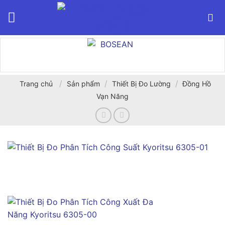
Bỏ
qua
nội
dung
/
/
/
Trang chủ
Sản phẩm
Thiết Bị Đo Lường
Đồng Hồ
Vạn Năng