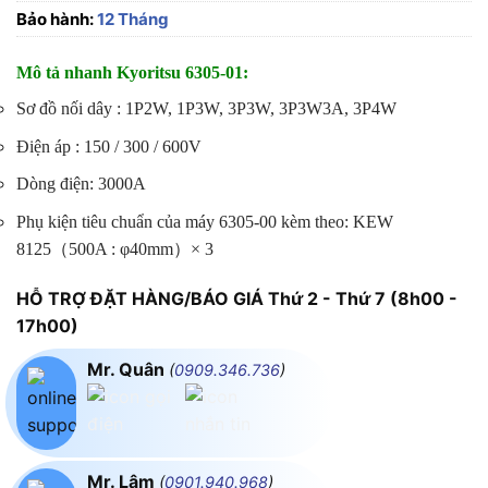
Bảo hành:
12 Tháng
Mô tả nhanh Kyoritsu 6305-01:
Sơ đồ nối dây : 1P2W, 1P3W, 3P3W, 3P3W3A, 3P4W
Điện áp : 150 / 300 / 600V
Dòng điện: 3000A
Phụ kiện tiêu chuẩn của máy 6305-00 kèm theo: KEW
8125（500A : φ40mm）× 3
HỖ TRỢ ĐẶT HÀNG/BÁO GIÁ Thứ 2 - Thứ 7 (8h00 -
17h00)
Mr. Quân
(
0909.346.736
)
Mr. Lâm
(
0901.940.968
)