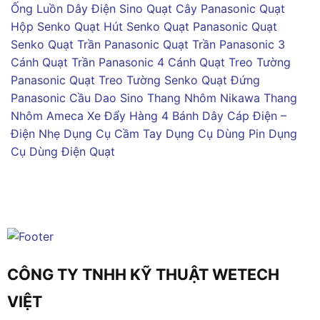
Ống Luồn Dây Điện Sino
Quạt Cây Panasonic
Quạt
Hộp Senko
Quạt Hút Senko
Quạt Panasonic
Quạt
Senko
Quạt Trần Panasonic
Quạt Trần Panasonic 3
Cánh
Quạt Trần Panasonic 4 Cánh
Quạt Treo Tường
Panasonic
Quạt Treo Tường Senko
Quạt Đứng
Panasonic
Cầu Dao Sino
Thang Nhôm Nikawa
Thang
Nhôm Ameca
Xe Đẩy Hàng 4 Bánh
Dây Cáp Điện –
Điện Nhẹ
Dụng Cụ Cầm Tay
Dụng Cụ Dùng Pin
Dụng
Cụ Dùng Điện
Quạt
CÔNG TY TNHH KỸ THUẬT WETECH
VIỆT