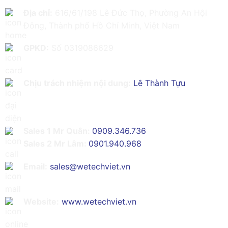
Địa chỉ:
616/61/198 Lê Đức Thọ, Phường An Hội
Đông, Thành phố Hồ Chí Minh, Việt Nam
GPKD:
Số 0319086629
Chịu trách nhiệm nội dung:
Lê Thành Tựu
Sales 1 Mr Quân:
0909.346.736
Sales 2 Mr Lâm:
0901.940.968
Email:
sales@wetechviet.vn
Website:
www.wetechviet.vn