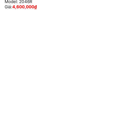
Model:
2046R
Giá:
4,600,000
₫