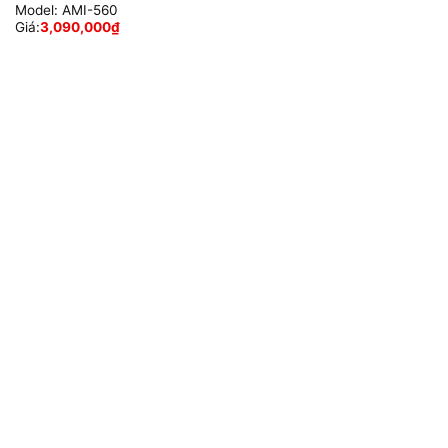
Model:
AMI-560
Giá:
3,090,000
₫