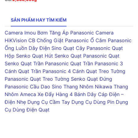
SẢN PHẨM HAY TÌM KIẾM
Camera Imou
Bơm Tăng Áp Panasonic
Camera
HiKVision
CB Chống Giật Panasonic
Ổ Cắm Panasonic
Ống Luồn Dây Điện Sino
Quạt Cây Panasonic
Quạt
Hộp Senko
Quạt Hút Senko
Quạt Panasonic
Quạt
Senko
Quạt Trần Panasonic
Quạt Trần Panasonic 3
Cánh
Quạt Trần Panasonic 4 Cánh
Quạt Treo Tường
Panasonic
Quạt Treo Tường Senko
Quạt Đứng
Panasonic
Cầu Dao Sino
Thang Nhôm Nikawa
Thang
Nhôm Ameca
Xe Đẩy Hàng 4 Bánh
Dây Cáp Điện –
Điện Nhẹ
Dụng Cụ Cầm Tay
Dụng Cụ Dùng Pin
Dụng
Cụ Dùng Điện
Quạt