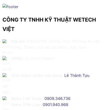
CÔNG TY TNHH KỸ THUẬT WETECH
VIỆT
Địa chỉ:
616/61/198 Lê Đức Thọ, Phường An Hội
Đông, Thành phố Hồ Chí Minh, Việt Nam
GPKD:
Số 0319086629
Chịu trách nhiệm nội dung:
Lê Thành Tựu
Sales 1 Mr Quân:
0909.346.736
Sales 2 Mr Lâm:
0901.940.968