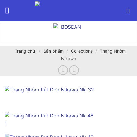
Bỏ
qua
nội
dung
/
/
/
Trang chủ
Sản phẩm
Collections
Thang Nhôm
Nikawa