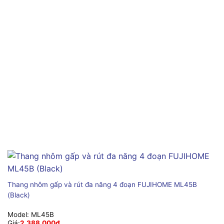
Thang nhôm gấp và rút đa năng 4 đoạn FUJIHOME ML45B
(Black)
Model:
ML45B
Giá:
2,388,000
₫