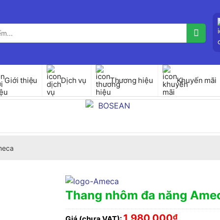
Giới thiệu
Dịch vụ
Thương hiệu
Khuyến mãi
meca
Thang nhôm đa năng Ame
1,980,000
₫
Giá (chưa VAT):