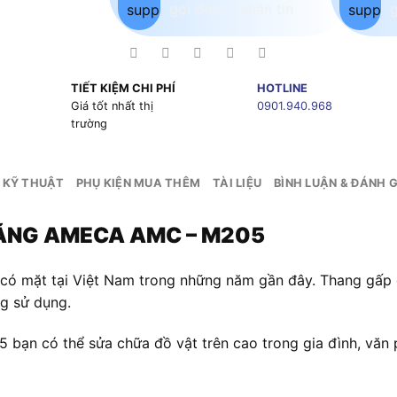
TIẾT KIỆM CHI PHÍ
HOTLINE
g
Giá tốt nhất thị
0901.940.968
trường
 KỸ THUẬT
PHỤ KIỆN MUA THÊM
TÀI LIỆU
BÌNH LUẬN & ĐÁNH G
NĂNG AMECA AMC – M205
 có mặt tại Việt Nam trong những năm gần đây. Thang g
ng sử dụng.
n có thể sửa chữa đồ vật trên cao trong gia đình, văn p