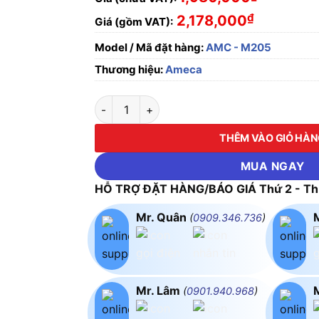
₫
2,178,000
Giá (gồm VAT):
Model / Mã đặt hàng:
AMC - M205
Thương hiệu:
Ameca
Thang nhôm đa năng Ameca AMC - M205 số 
THÊM VÀO GIỎ HÀ
MUA NGAY
HỖ TRỢ ĐẶT HÀNG/BÁO GIÁ Thứ 2 - Thứ
Mr. Quân
(
0909.346.736
)
Mr. Lâm
(
0901.940.968
)