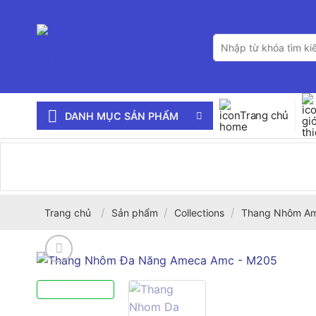
Bỏ
qua
Tìm
nội
kiếm:
dung
Trang chủ
DANH MỤC SẢN PHẨM
/
/
/
Trang chủ
Sản phẩm
Collections
Thang Nhôm A