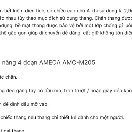
 tiết kiệm diện tích, có chiều cao chữ A khi sử dụng là 2,
hác nhau tùy theo mục đích sử dụng thang. Chân thang đượ
uodụng, bề mặt thang được bảo vệ bởi một lớp chống gỉ l
ể gập gọn giúp di chuyển dễ dàng, cất giữ không tốn diện
đa năng 4 đoạn AMECA AMC-M205
ắc chắn.
g đeo găng tay có dầu mỡ, trơn trượt / hoặc giày dép khô
n để dính dầu mỡ vào.
 chiếc thang nếu thang chỉ thiết kế dành cho một người.
 cái thang.