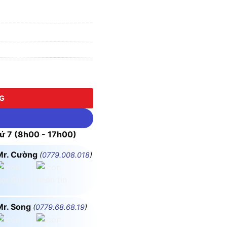
lượng
NG
 7 (8h00 - 17h00)
Mr. Cường
(
0779.008.018
)
Mr. Song
(
0779.68.68.19
)