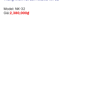
Model:
NK-32
Giá:
2,380,000
₫