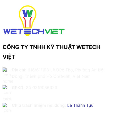
CÔNG TY TNHH KỸ THUẬT WETECH
VIỆT
Địa chỉ:
616/61/198 Lê Đức Thọ, Phường An Hội
Đông, Thành phố Hồ Chí Minh, Việt Nam
GPKD:
Số 0319086629
Chịu trách nhiệm nội dung:
Lê Thành Tựu