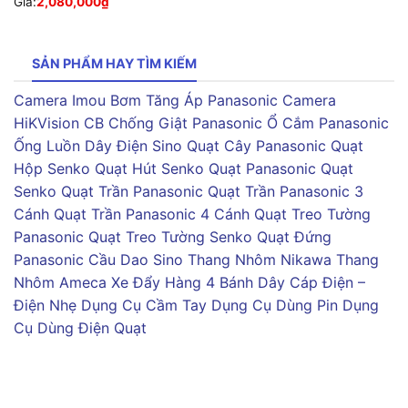
Giá:
2,080,000
₫
SẢN PHẨM HAY TÌM KIẾM
Camera Imou
Bơm Tăng Áp Panasonic
Camera
HiKVision
CB Chống Giật Panasonic
Ổ Cắm Panasonic
Ống Luồn Dây Điện Sino
Quạt Cây Panasonic
Quạt
Hộp Senko
Quạt Hút Senko
Quạt Panasonic
Quạt
Senko
Quạt Trần Panasonic
Quạt Trần Panasonic 3
Cánh
Quạt Trần Panasonic 4 Cánh
Quạt Treo Tường
Panasonic
Quạt Treo Tường Senko
Quạt Đứng
Panasonic
Cầu Dao Sino
Thang Nhôm Nikawa
Thang
Nhôm Ameca
Xe Đẩy Hàng 4 Bánh
Dây Cáp Điện –
Điện Nhẹ
Dụng Cụ Cầm Tay
Dụng Cụ Dùng Pin
Dụng
Cụ Dùng Điện
Quạt