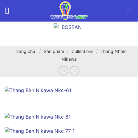
Bỏ
qua
nội
dung
/
/
/
Trang chủ
Sản phẩm
Collections
Thang Nhôm
Nikawa