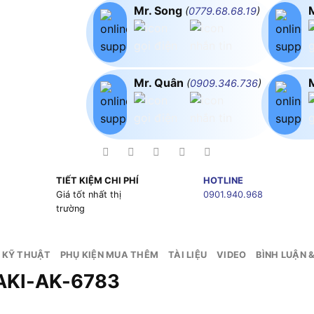
Mr. Song
(
0779.68.68.19
)
Mr. Quân
(
0909.346.736
)
TIẾT KIỆM CHI PHÍ
HOTLINE
g
Giá tốt nhất thị
0901.940.968
trường
 KỸ THUẬT
PHỤ KIỆN MUA THÊM
TÀI LIỆU
VIDEO
BÌNH LUẬN 
SAKI-AK-6783