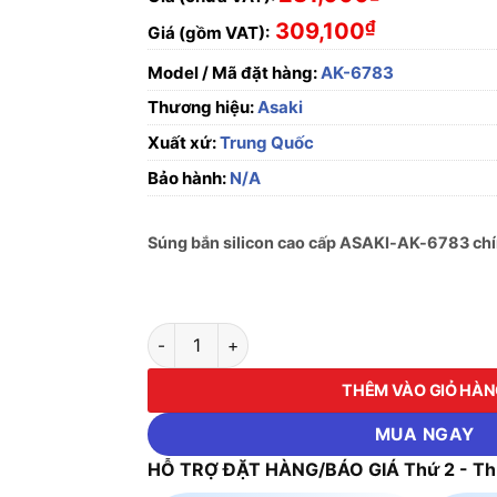
₫
309,100
Giá (gồm VAT):
Model / Mã đặt hàng:
AK-6783
Thương hiệu:
Asaki
Xuất xứ:
Trung Quốc
Bảo hành:
N/A
Súng bắn silicon cao cấp ASAKI-AK-6783 chín
Súng bắn silicon cao cấp ASAKI-AK-6783 số
THÊM VÀO GIỎ HÀ
MUA NGAY
HỖ TRỢ ĐẶT HÀNG/BÁO GIÁ Thứ 2 - Thứ