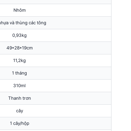
Nhôm
nhựa và thùng các tông
0,93kg
49*28*19cm
11,2kg
1 tháng
310ml
Thanh trơn
cây
1 cây/hộp