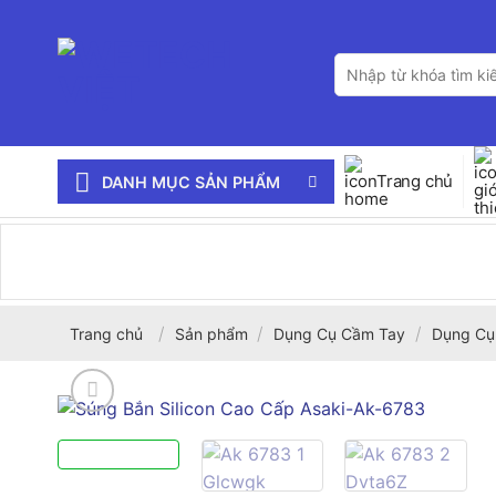
Bỏ
qua
Tìm
nội
kiếm:
dung
Trang chủ
DANH MỤC SẢN PHẨM
/
/
/
Trang chủ
Sản phẩm
Dụng Cụ Cầm Tay
Dụng Cụ