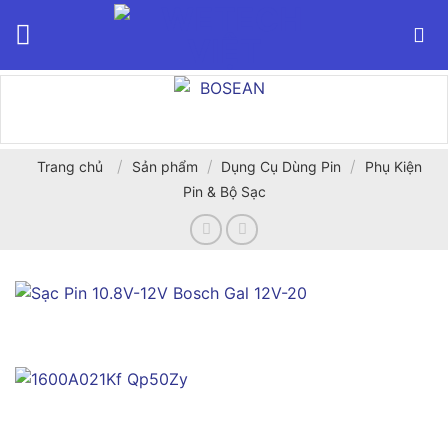
Bỏ
qua
nội
dung
/
/
/
Trang chủ
Sản phẩm
Dụng Cụ Dùng Pin
Phụ Kiện
Pin & Bộ Sạc