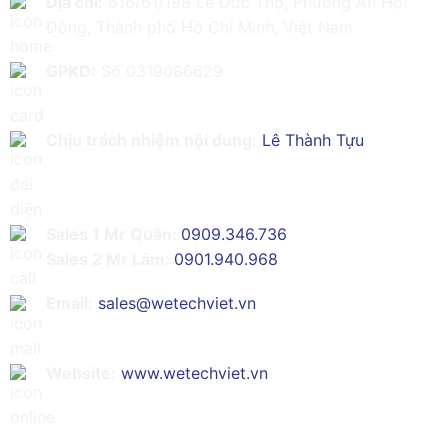
Địa chỉ:
616/61/198 Lê Đức Thọ, Phường An Hội
Đông, Thành phố Hồ Chí Minh, Việt Nam
GPKD:
Số 0319086629
Chịu trách nhiệm nội dung:
Lê Thành Tựu
Sales 1 Mr Quân:
0909.346.736
Sales 2 Mr Lâm:
0901.940.968
Email:
sales@wetechviet.vn
Website:
www.wetechviet.vn