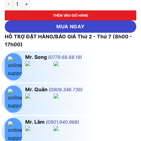
Sạc pin 10.8V-12V Bosch GAL 12V-20 số lượng
THÊM VÀO GIỎ HÀNG
MUA NGAY
HỖ TRỢ ĐẶT HÀNG/BÁO GIÁ Thứ 2 - Thứ 7 (8h00 -
17h00)
Mr. Song
(
0779.68.68.19
)
Mr. Quân
(
0909.346.736
)
Mr. Lâm
(
0901.940.968
)