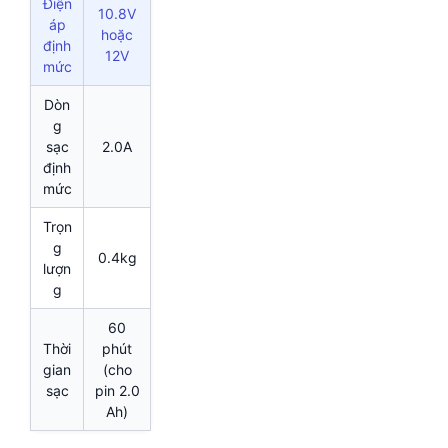
Điện
10.8V
áp
hoặc
định
12V
mức
Dòn
g
sạc
2.0A
định
mức
Trọn
g
0.4kg
lượn
g
60
Thời
phút
gian
(cho
sạc
pin 2.0
Ah)