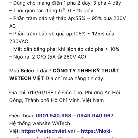
– Dùng cho mạng điện 1 pha 2 dây, 3 pha 4 dây
– Thời gian tác động trễ: 0 – 15 giây
– Phần trăm bảo vệ thấp áp:55% ~ 95% của 230V
AC
– Phần trăm bảo vệ quá áp:105% ~ 125% của
230VAC
– Mất cân bằng pha: khi lệch áp các pha > 10%
– Ngõ ra: 2 C/O (5A @ 250V AC)
Mua
Selec
ở đâu?
CÔNG TY TNHH KỸ THUẬT
WETECH VIỆT
Địa chỉ mua hàng tin cậy:
Địa chỉ: 616/61/198 Lê Đức Thọ, Phường An Hội
Đông, Thành phố Hồ Chí Minh, Việt Nam
Điện thoại:
0901.940.968
–
0949.940.967
Hệ thống website WeTech
Việt:
https://wetechviet.vn/
–
https://hioki-