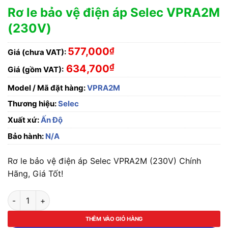
Rơ le bảo vệ điện áp Selec VPRA2M
(230V)
577,000
₫
Giá (chưa VAT):
₫
634,700
Giá (gồm VAT):
Model / Mã đặt hàng:
VPRA2M
Thương hiệu:
Selec
Xuất xứ:
Ấn Độ
Bảo hành:
N/A
Rơ le bảo vệ điện áp Selec VPRA2M (230V) Chính
Hãng, Giá Tốt!
Rơ le bảo vệ điện áp Selec VPRA2M (230V) số lượng
THÊM VÀO GIỎ HÀNG