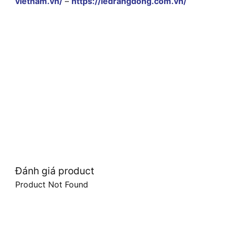
vietnam.vn/
–
https://ledrangdong.com.vn/
Đánh giá product
Product Not Found