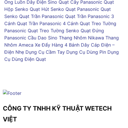
Ống Luồn Dây Điện Sino
Quạt Cây Panasonic
Quạt
Hộp Senko
Quạt Hút Senko
Quạt Panasonic
Quạt
Senko
Quạt Trần Panasonic
Quạt Trần Panasonic 3
Cánh
Quạt Trần Panasonic 4 Cánh
Quạt Treo Tường
Panasonic
Quạt Treo Tường Senko
Quạt Đứng
Panasonic
Cầu Dao Sino
Thang Nhôm Nikawa
Thang
Nhôm Ameca
Xe Đẩy Hàng 4 Bánh
Dây Cáp Điện –
Điện Nhẹ
Dụng Cụ Cầm Tay
Dụng Cụ Dùng Pin
Dụng
Cụ Dùng Điện
Quạt
CÔNG TY TNHH KỸ THUẬT WETECH
VIỆT