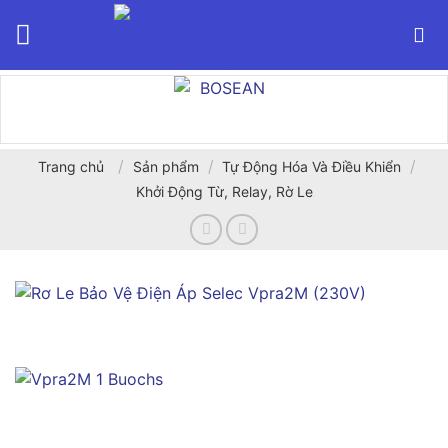
Bỏ
qua
nội
dung
/
/
/
Trang chủ
Sản phẩm
Tự Động Hóa Và Điều Khiển
Khởi Động Từ, Relay, Rờ Le