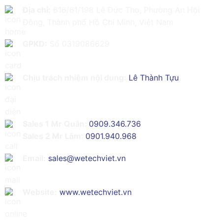
Địa chỉ:
616/61/198 Lê Đức Thọ, Phường An Hội
Đông, Thành phố Hồ Chí Minh, Việt Nam
GPKD:
Số 0319086629
Chịu trách nhiệm nội dung:
Lê Thành Tựu
Sales 1 Mr Quân:
0909.346.736
Sales 2 Mr Lâm:
0901.940.968
Email:
sales@wetechviet.vn
Website:
www.wetechviet.vn