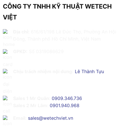
CÔNG TY TNHH KỸ THUẬT WETECH
VIỆT
Địa chỉ:
616/61/198 Lê Đức Thọ, Phường An Hội
Đông, Thành phố Hồ Chí Minh, Việt Nam
GPKD:
Số 0319086629
Chịu trách nhiệm nội dung:
Lê Thành Tựu
Sales 1 Mr Quân:
0909.346.736
Sales 2 Mr Lâm:
0901.940.968
Email:
sales@wetechviet.vn