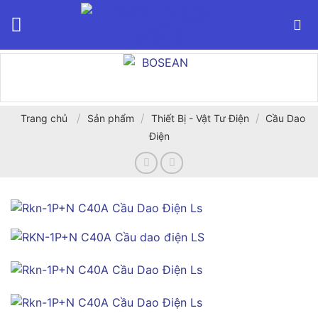
Bỏ
qua
nội
dung
/
/
/
Trang chủ
Sản phẩm
Thiết Bị - Vật Tư Điện
Cầu Dao
Điện