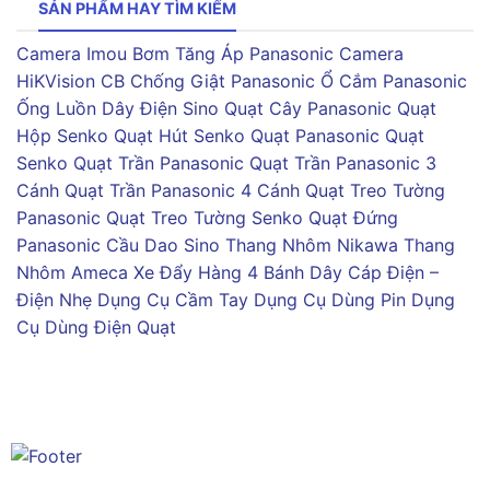
SẢN PHẨM HAY TÌM KIẾM
Camera Imou
Bơm Tăng Áp Panasonic
Camera
HiKVision
CB Chống Giật Panasonic
Ổ Cắm Panasonic
Ống Luồn Dây Điện Sino
Quạt Cây Panasonic
Quạt
Hộp Senko
Quạt Hút Senko
Quạt Panasonic
Quạt
Senko
Quạt Trần Panasonic
Quạt Trần Panasonic 3
Cánh
Quạt Trần Panasonic 4 Cánh
Quạt Treo Tường
Panasonic
Quạt Treo Tường Senko
Quạt Đứng
Panasonic
Cầu Dao Sino
Thang Nhôm Nikawa
Thang
Nhôm Ameca
Xe Đẩy Hàng 4 Bánh
Dây Cáp Điện –
Điện Nhẹ
Dụng Cụ Cầm Tay
Dụng Cụ Dùng Pin
Dụng
Cụ Dùng Điện
Quạt