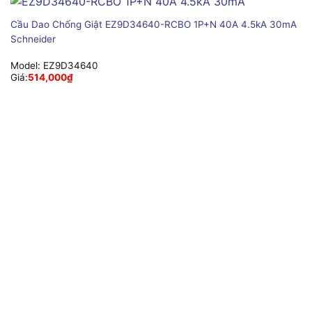
Cầu Dao Chống Giật EZ9D34640-RCBO 1P+N 40A 4.5kA 30mA
Schneider
Model:
EZ9D34640
Giá:
514,000
₫