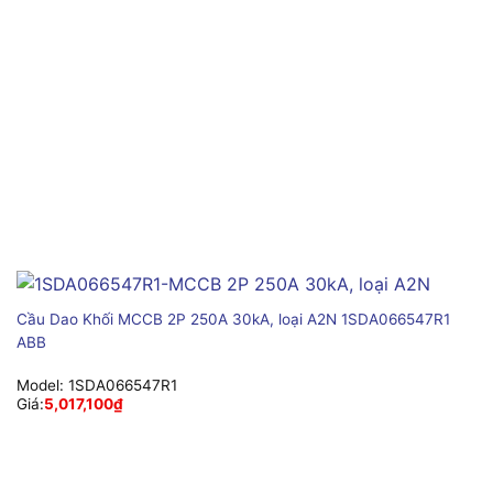
Cầu Dao Khối MCCB 2P 250A 30kA, loại A2N 1SDA066547R1
ABB
Model:
1SDA066547R1
Giá:
5,017,100
₫