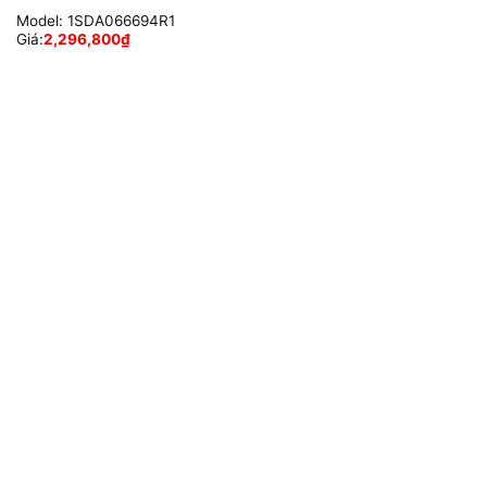
Model:
1SDA066694R1
Giá:
2,296,800
₫