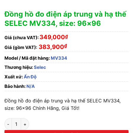
Đồng hồ đo điện áp trung và hạ thế
SELEC MV334, size: 96×96
349,000
₫
Giá (chưa VAT):
₫
383,900
Giá (gồm VAT):
Model / Mã đặt hàng:
MV334
Thương hiệu:
Selec
Xuất xứ:
Ấn Độ
Bảo hành:
N/A
Đồng hồ đo điện áp trung và hạ thế SELEC MV334,
size: 96×96 Chính Hãng, Giá Tốt!
Đồng hồ đo điện áp trung và hạ thế SELEC MV334, size: 96x9