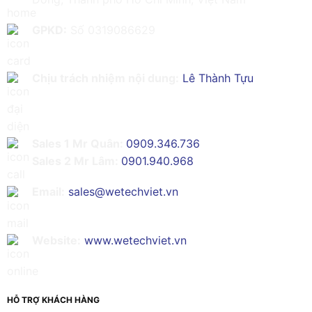
GPKD:
Số 0319086629
Chịu trách nhiệm nội dung:
Lê Thành Tựu
Sales 1 Mr Quân:
0909.346.736
Sales 2 Mr Lâm:
0901.940.968
Email:
sales@wetechviet.vn
Website:
www.wetechviet.vn
HỖ TRỢ KHÁCH HÀNG