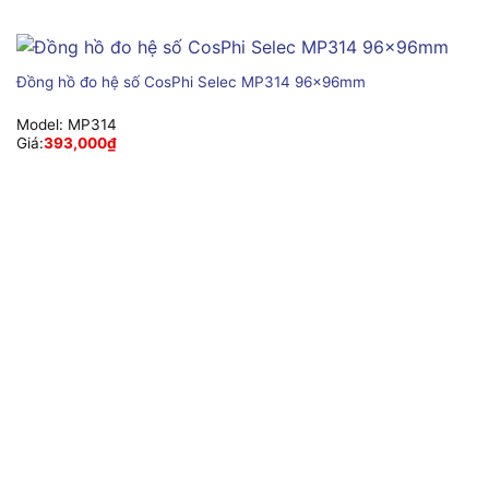
Đồng hồ đo hệ số CosPhi Selec MP314 96x96mm
Model:
MP314
Giá:
393,000
₫