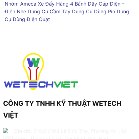
Nhôm Ameca
Xe Đẩy Hàng 4 Bánh
Dây Cáp Điện –
Điện Nhẹ
Dụng Cụ Cầm Tay
Dụng Cụ Dùng Pin
Dụng
Cụ Dùng Điện
Quạt
CÔNG TY TNHH KỸ THUẬT WETECH
VIỆT
Địa chỉ:
616/61/198 Lê Đức Thọ, Phường An Hội
Đông, Thành phố Hồ Chí Minh, Việt Nam