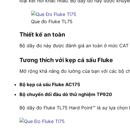
loại kết nối khác nhau. Bộ dây đo này được khuyế
Que đo Fluke TL75
Thiết kế an toàn
Bộ dây đo này được đánh giá an toàn ở mức CAT II 
Tương thích với kẹp cá sấu Fluke
Mở rộng khả năng đo lường của bạn với các bộ ch
Bộ kẹp cá sấu Fluke AC175
Bộ chuyển đổi đầu dò thử nghiệm TP920
Bộ dây đo Fluke TL75 Hard Point™ là sự lựa chọn 