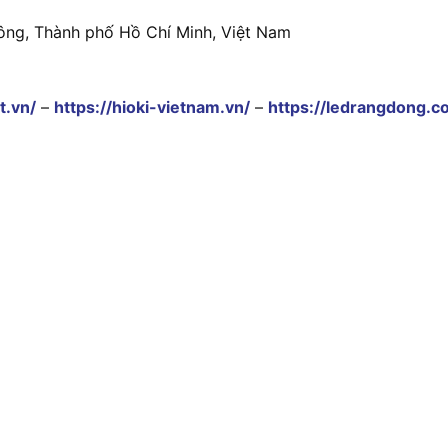
ông, Thành phố Hồ Chí Minh, Việt Nam
t.vn/
–
https://hioki-vietnam.vn/
–
https://ledrangdong.c