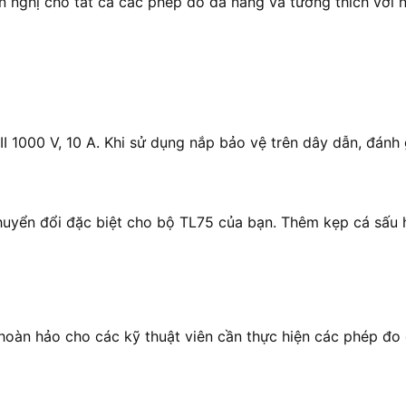
n nghị cho tất cả các phép đo đa năng và tương thích với 
1000 V, 10 A. Khi sử dụng nắp bảo vệ trên dây dẫn, đánh g
uyển đổi đặc biệt cho bộ TL75 của bạn. Thêm kẹp cá sấu 
hoàn hảo cho các kỹ thuật viên cần thực hiện các phép đo