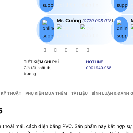
Mr. Cường
(
0779.008.018
)
TIẾT KIỆM CHI PHÍ
HOTLINE
g
Giá tốt nhất thị
0901.940.968
trường
 KỸ THUẬT
PHỤ KIỆN MUA THÊM
TÀI LIỆU
BÌNH LUẬN & ĐÁNH G
5
thoải mái, cách điện bằng PVC. Sản phẩm này kết hợp sự ti