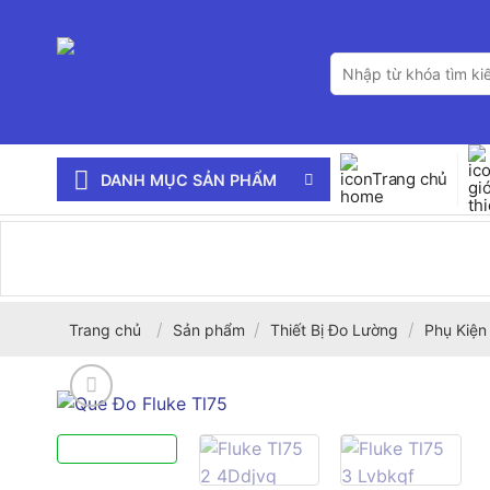
Bỏ
qua
Tìm
nội
kiếm:
dung
Trang chủ
DANH MỤC SẢN PHẨM
/
/
/
Trang chủ
Sản phẩm
Thiết Bị Đo Lường
Phụ Kiện 