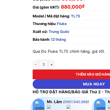
₫
880,000
Giá (gồm VAT):
Model / Mã đặt hàng:
TL75
Thương hiệu:
Fluke
Xuất xứ:
Trung Quốc
Bảo hành:
12 tháng
Que Đo Fluke TL75 chính hãng, giá tốt.
Que Đo Fluke TL75 số lượng
THÊM VÀO GIỎ HÀ
MUA NGAY
HỖ TRỢ ĐẶT HÀNG/BÁO GIÁ Thứ 2 - Thứ
Mr. Lâm
(
0901.940.968
)