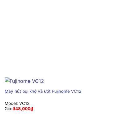
Máy hút bụi khô và ướt Fujihome VC12
Model:
VC12
Giá:
948,000
₫