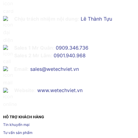
Chịu trách nhiệm nội dung:
Lê Thành Tựu
Sales 1 Mr Quân:
0909.346.736
Sales 2 Mr Lâm:
0901.940.968
Email:
sales@wetechviet.vn
Website:
www.wetechviet.vn
HỖ TRỢ KHÁCH HÀNG
Tin khuyến mại
Tư vấn sản phẩm