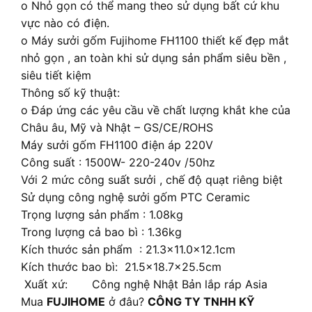
o Nhỏ gọn có thể mang theo sử dụng bất cứ khu
vực nào có điện.
o Máy sưởi gốm Fujihome FH1100 thiết kế đẹp mắt
nhỏ gọn , an toàn khi sử dụng sản phẩm siêu bền ,
siêu tiết kiệm
Thông số kỹ thuật:
o Đáp ứng các yêu cầu về chất lượng khắt khe của
Châu âu, Mỹ và Nhật – GS/CE/ROHS
Máy sưởi gốm FH1100 điện áp 220V
Công suất : 1500W- 220-240v /50hz
Với 2 mức công suất sưởi , chế độ quạt riêng biệt
Sử dụng công nghệ sưởi gốm PTC Ceramic
Trọng lượng sản phẩm : 1.08kg
Trong lượng cả bao bì : 1.36kg
Kích thước sản phẩm : 21.3×11.0x12.1cm
Kích thước bao bì: 21.5×18.7×25.5cm
Xuất xứ: Công nghệ Nhật Bản lắp ráp Asia
Mua
FUJIHOME
ở đâu?
CÔNG TY TNHH KỸ