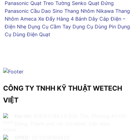
Panasonic
Quạt Treo Tường Senko
Quạt Đứng
Panasonic
Cầu Dao Sino
Thang Nhôm Nikawa
Thang
Nhôm Ameca
Xe Đẩy Hàng 4 Bánh
Dây Cáp Điện –
Điện Nhẹ
Dụng Cụ Cầm Tay
Dụng Cụ Dùng Pin
Dụng
Cụ Dùng Điện
Quạt
CÔNG TY TNHH KỸ THUẬT WETECH
VIỆT
Địa chỉ:
616/61/198 Lê Đức Thọ, Phường An Hội
Đông, Thành phố Hồ Chí Minh, Việt Nam
GPKD:
Số 0319086629