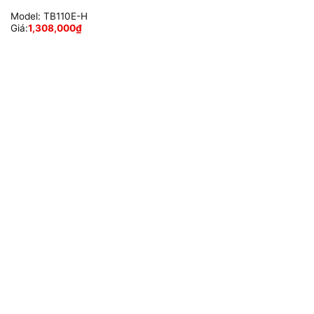
Model:
TB110E-H
Giá:
1,308,000
₫