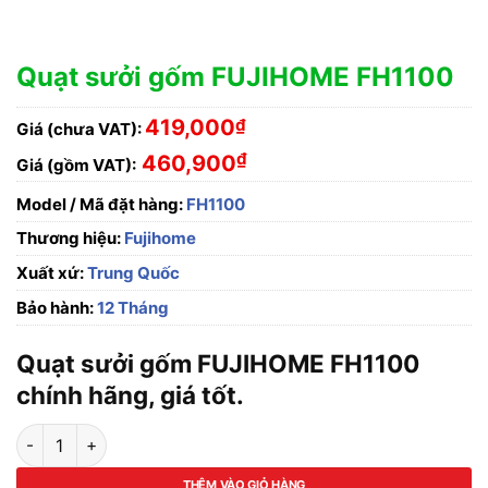
Quạt sưởi gốm FUJIHOME FH1100
419,000
₫
Giá (chưa VAT):
₫
460,900
Giá (gồm VAT):
Model / Mã đặt hàng:
FH1100
Thương hiệu:
Fujihome
Xuất xứ:
Trung Quốc
Bảo hành:
12 Tháng
Quạt sưởi gốm FUJIHOME FH1100
chính hãng, giá tốt.
Quạt sưởi gốm FUJIHOME FH1100 số lượng
THÊM VÀO GIỎ HÀNG