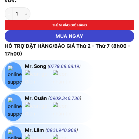
Quạt sưởi điều hòa treo tường FUJIHOME FHW4000 số lượng
THÊM VÀO GIỎ HÀNG
MUA NGAY
HỖ TRỢ ĐẶT HÀNG/BÁO GIÁ Thứ 2 - Thứ 7 (8h00 -
17h00)
Mr. Song
(
0779.68.68.19
)
Mr. Quân
(
0909.346.736
)
Mr. Lâm
(
0901.940.968
)