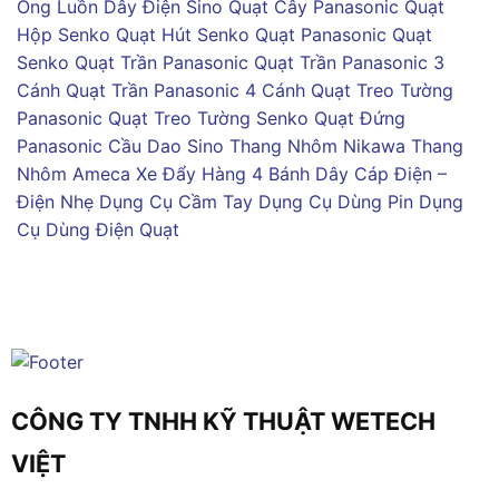
Ống Luồn Dây Điện Sino
Quạt Cây Panasonic
Quạt
Hộp Senko
Quạt Hút Senko
Quạt Panasonic
Quạt
Senko
Quạt Trần Panasonic
Quạt Trần Panasonic 3
Cánh
Quạt Trần Panasonic 4 Cánh
Quạt Treo Tường
Panasonic
Quạt Treo Tường Senko
Quạt Đứng
Panasonic
Cầu Dao Sino
Thang Nhôm Nikawa
Thang
Nhôm Ameca
Xe Đẩy Hàng 4 Bánh
Dây Cáp Điện –
Điện Nhẹ
Dụng Cụ Cầm Tay
Dụng Cụ Dùng Pin
Dụng
Cụ Dùng Điện
Quạt
CÔNG TY TNHH KỸ THUẬT WETECH
VIỆT