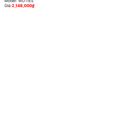
Model:
WD11ES
Giá:
2,148,000
₫