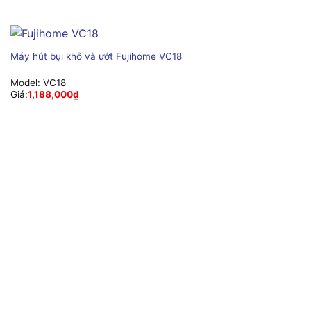
Máy hút bụi khô và ướt Fujihome VC18
Model:
VC18
Giá:
1,188,000
₫