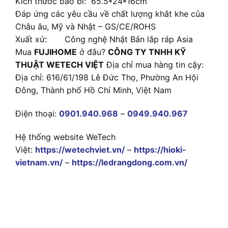
Kích thước bao bì: 65.5*24*16cm
Đáp ứng các yêu cầu về chất lượng khắt khe của
Châu âu, Mỹ và Nhật – GS/CE/ROHS
Xuất xứ: Công nghệ Nhật Bản lắp ráp Asia
Mua
FUJIHOME
ở đâu?
CÔNG TY TNHH KỸ
THUẬT WETECH VIỆT
Địa chỉ mua hàng tin cậy:
Địa chỉ: 616/61/198 Lê Đức Thọ, Phường An Hội
Đông, Thành phố Hồ Chí Minh, Việt Nam
Điện thoại:
0901.940.968
–
0949.940.967
Hệ thống website WeTech
Việt:
https://wetechviet.vn/
–
https://hioki-
vietnam.vn/
–
https://ledrangdong.com.vn/