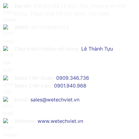
Địa chỉ:
616/61/198 Lê Đức Thọ, Phường An Hội
Đông, Thành phố Hồ Chí Minh, Việt Nam
GPKD:
Số 0319086629
Chịu trách nhiệm nội dung:
Lê Thành Tựu
Sales 1 Mr Quân:
0909.346.736
Sales 2 Mr Lâm:
0901.940.968
Email:
sales@wetechviet.vn
Website:
www.wetechviet.vn