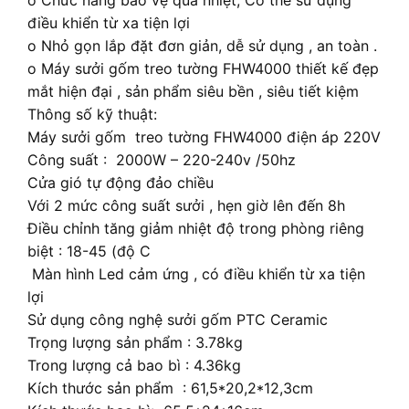
o Chức năng bảo vệ quá nhiệt, Có thể sử dụng
điều khiển từ xa tiện lợi
o Nhỏ gọn lắp đặt đơn giản, dễ sử dụng , an toàn .
o Máy sưởi gốm treo tường FHW4000 thiết kế đẹp
mắt hiện đại , sản phẩm siêu bền , siêu tiết kiệm
Thông số kỹ thuật:
Máy sưởi gốm treo tường FHW4000 điện áp 220V
Công suất : 2000W – 220-240v /50hz
Cửa gió tự động đảo chiều
Với 2 mức công suất sưởi , hẹn giờ lên đến 8h
Điều chỉnh tăng giảm nhiệt độ trong phòng riêng
biệt : 18-45 (độ C
Màn hình Led cảm ứng , có điều khiển từ xa tiện
lợi
Sử dụng công nghệ sưởi gốm PTC Ceramic
Trọng lượng sản phẩm : 3.78kg
Trong lượng cả bao bì : 4.36kg
Kích thước sản phẩm : 61,5*20,2*12,3cm