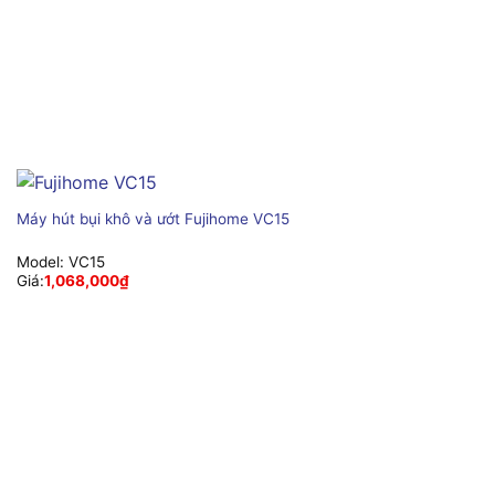
Máy hút bụi khô và ướt Fujihome VC15
Model:
VC15
Giá:
1,068,000
₫