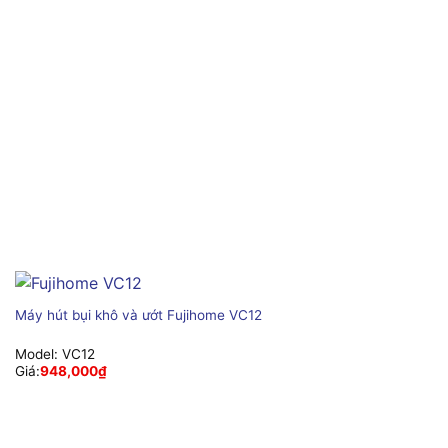
Máy hút bụi khô và ướt Fujihome VC12
Model:
VC12
Giá:
948,000
₫