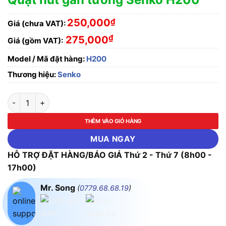
250,000
₫
Giá (chưa VAT):
₫
275,000
Giá (gồm VAT):
Model / Mã đặt hàng:
H200
Thương hiệu:
Senko
Quạt hút gắn tường Senko H200 số lượng
THÊM VÀO GIỎ HÀNG
MUA NGAY
HỖ TRỢ ĐẶT HÀNG/BÁO GIÁ Thứ 2 - Thứ 7 (8h00 -
17h00)
Mr. Song
(
0779.68.68.19
)