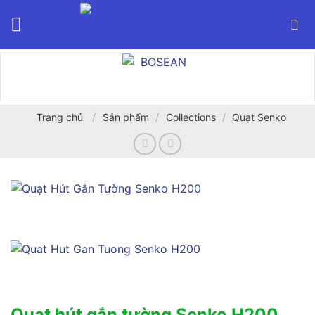
Bỏ
qua
nội
dung
/
/
/
Trang chủ
Sản phẩm
Collections
Quạt Senko
Quạt hút gắn tường Senko H200