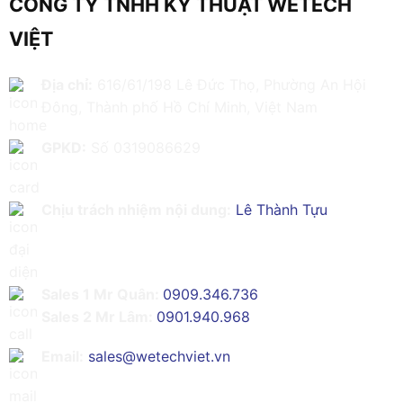
CÔNG TY TNHH KỸ THUẬT WETECH
VIỆT
Địa chỉ:
616/61/198 Lê Đức Thọ, Phường An Hội
Đông, Thành phố Hồ Chí Minh, Việt Nam
GPKD:
Số 0319086629
Chịu trách nhiệm nội dung:
Lê Thành Tựu
Sales 1 Mr Quân:
0909.346.736
Sales 2 Mr Lâm:
0901.940.968
Email:
sales@wetechviet.vn