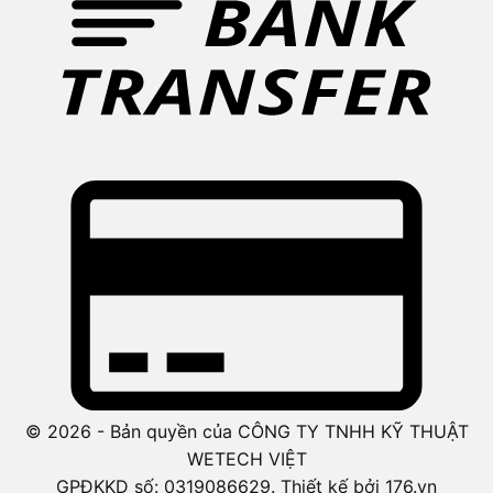
© 2026 - Bản quyền của CÔNG TY TNHH KỸ THUẬT
WETECH VIỆT
GPĐKKD số: 0319086629. Thiết kế bởi 176.vn