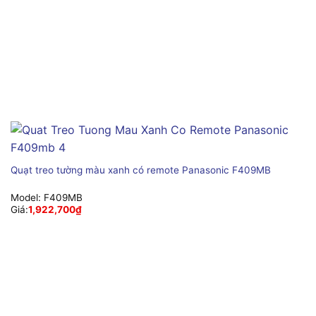
Quạt treo tường màu xanh có remote Panasonic F409MB
Model:
F409MB
Giá:
1,922,700
₫