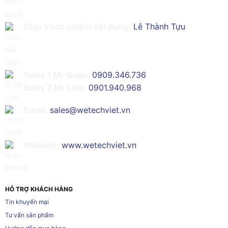
Chịu trách nhiệm nội dung:
Lê Thành Tựu
Sales 1 Mr Quân:
0909.346.736
Sales 2 Mr Lâm:
0901.940.968
Email:
sales@wetechviet.vn
Website:
www.wetechviet.vn
HỖ TRỢ KHÁCH HÀNG
Tin khuyến mại
Tư vấn sản phẩm