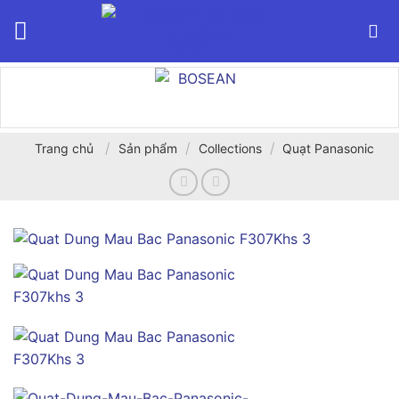
Bỏ
qua
nội
dung
/
/
/
Trang chủ
Sản phẩm
Collections
Quạt Panasonic