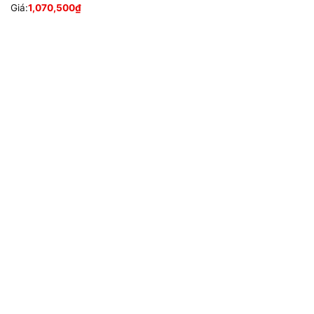
Giá:
1,070,500
₫