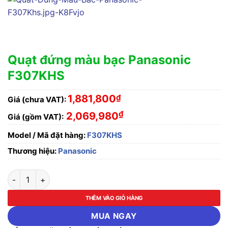
Quạt đứng màu bạc Panasonic
F307KHS
1,881,800
₫
Giá (chưa VAT):
₫
2,069,980
Giá (gồm VAT):
Model / Mã đặt hàng:
F307KHS
Thương hiệu:
Panasonic
Quạt đứng màu bạc Panasonic F307KHS số lượng
THÊM VÀO GIỎ HÀNG
MUA NGAY