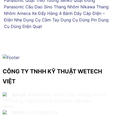
Panasonic
Quạt Treo Tường Senko
Quạt Đứng
Panasonic
Cầu Dao Sino
Thang Nhôm Nikawa
Thang
Nhôm Ameca
Xe Đẩy Hàng 4 Bánh
Dây Cáp Điện –
Điện Nhẹ
Dụng Cụ Cầm Tay
Dụng Cụ Dùng Pin
Dụng
Cụ Dùng Điện
Quạt
CÔNG TY TNHH KỸ THUẬT WETECH
VIỆT
Địa chỉ:
616/61/198 Lê Đức Thọ, Phường An Hội
Đông, Thành phố Hồ Chí Minh, Việt Nam
GPKD:
Số 0319086629