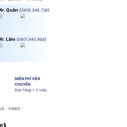
Mr. Quân
(
0909.346.736
)
Mr. Lâm
(
0901.940.968
)
MIỄN PHÍ VẬN
CHUYỂN
Đơn hàng > 3 triệu
IÁ
VIDEO
c)