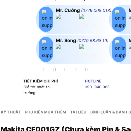
Mr. Cường
(
0779.008.018
)
Mr. Song
(
0779.68.68.19
)
TIẾT KIỆM CHI PHÍ
HOTLINE
g
Giá tốt nhất thị
0901.940.968
trường
 KỸ THUẬT
PHỤ KIỆN MUA THÊM
TÀI LIỆU
BÌNH LUẬN & ĐÁNH G
 Makita CF001GZ (Chưa kèm Pin & Sạ