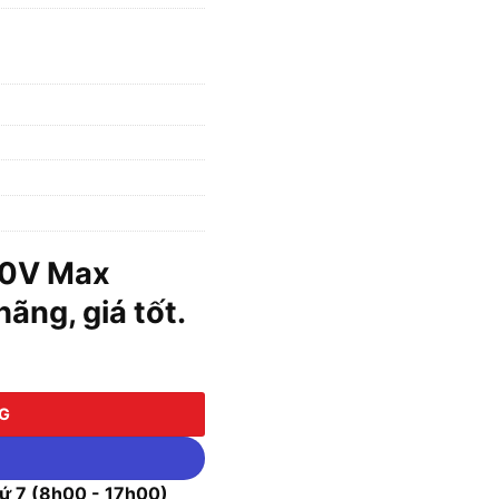
40V Max
ãng, giá tốt.
GZ (Chưa kèm Pin & Sạc) số lượng
NG
 7 (8h00 - 17h00)