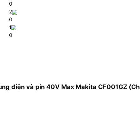
0
2
0
1
0
 dùng điện và pin 40V Max Makita CF001GZ (Ch