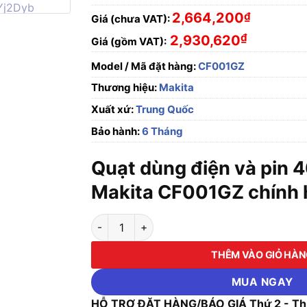
2,664,200
₫
Giá (chưa VAT):
₫
2,930,620
Giá (gồm VAT):
Model / Mã đặt hàng:
CF001GZ
Thương hiệu:
Makita
Xuất xứ:
Trung Quốc
Bảo hành:
6 Tháng
Quạt dùng điện và pin 
Makita CF001GZ chính h
Quạt dùng điện và pin 40V Max Makita CF001
THÊM VÀO GIỎ HÀ
MUA NGAY
HỖ TRỢ ĐẶT HÀNG/BÁO GIÁ Thứ 2 - Thứ