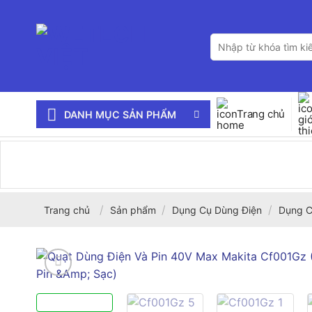
Bỏ
qua
Tìm
nội
kiếm:
dung
Trang chủ
DANH MỤC SẢN PHẨM
/
/
/
Trang chủ
Sản phẩm
Dụng Cụ Dùng Điện
Dụng C