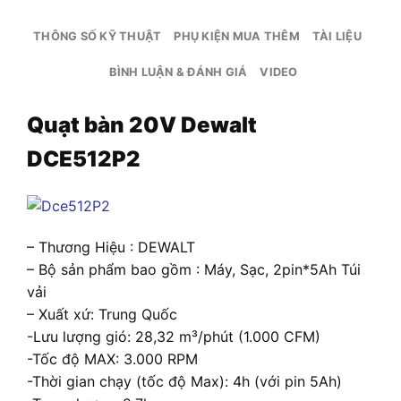
THÔNG SỐ KỸ THUẬT
PHỤ KIỆN MUA THÊM
TÀI LIỆU
BÌNH LUẬN & ĐÁNH GIÁ
VIDEO
Quạt bàn 20V Dewalt
DCE512P2
– Thương Hiệu : DEWALT
– Bộ sản phẩm bao gồm : Máy, Sạc, 2pin*5Ah Túi
vải
– Xuất xứ: Trung Quốc
-Lưu lượng gió: 28,32 m³/phút (1.000 CFM)
-Tốc độ MAX: 3.000 RPM
-Thời gian chạy (tốc độ Max): 4h (với pin 5Ah)