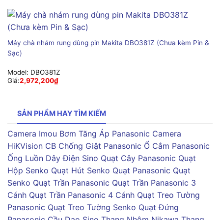
Máy chà nhám rung dùng pin Makita DBO381Z (Chưa kèm Pin &
Sạc)
Model:
DBO381Z
Giá:
2,972,200
₫
SẢN PHẨM HAY TÌM KIẾM
Camera Imou
Bơm Tăng Áp Panasonic
Camera
HiKVision
CB Chống Giật Panasonic
Ổ Cắm Panasonic
Ống Luồn Dây Điện Sino
Quạt Cây Panasonic
Quạt
Hộp Senko
Quạt Hút Senko
Quạt Panasonic
Quạt
Senko
Quạt Trần Panasonic
Quạt Trần Panasonic 3
Cánh
Quạt Trần Panasonic 4 Cánh
Quạt Treo Tường
Panasonic
Quạt Treo Tường Senko
Quạt Đứng
Panasonic
Cầu Dao Sino
Thang Nhôm Nikawa
Thang