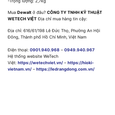
-Trọng lượng: 2,7kg
Mua
Dewalt
ở đâu?
CÔNG TY TNHH KỸ THUẬT
WETECH VIỆT
Địa chỉ mua hàng tin cậy:
Địa chỉ: 616/61/198 Lê Đức Thọ, Phường An Hội
Đông, Thành phố Hồ Chí Minh, Việt Nam
Điện thoại:
0901.940.968
–
0949.940.967
Hệ thống website WeTech
Việt:
https://wetechviet.vn/
–
https://hioki-
vietnam.vn/
–
https://ledrangdong.com.vn/