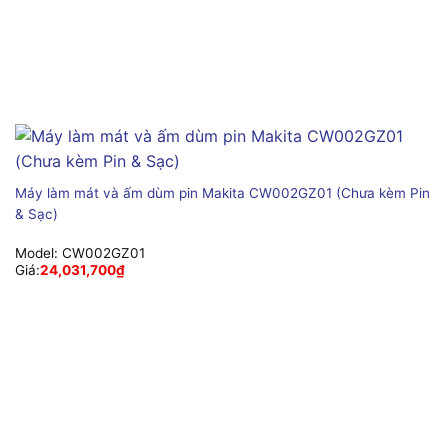
Máy làm mát và ấm dùm pin Makita CW002GZ01 (Chưa kèm Pin
& Sạc)
Model:
CW002GZ01
Giá:
24,031,700
₫