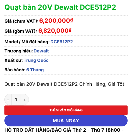
Quạt bàn 20V Dewalt DCE512P2
6,200,000
₫
Giá (chưa VAT):
₫
6,820,000
Giá (gồm VAT):
Model / Mã đặt hàng:
DCE512P2
Thương hiệu:
Dewalt
Xuất xứ:
Trung Quốc
Bảo hành:
6 Tháng
Quạt bàn 20V Dewalt DCE512P2 Chính Hãng, Giá Tốt!
Quạt bàn 20V Dewalt DCE512P2 số lượng
THÊM VÀO GIỎ HÀNG
MUA NGAY
HỖ TRỢ ĐẶT HÀNG/BÁO GIÁ Thứ 2 - Thứ 7 (8h00 -