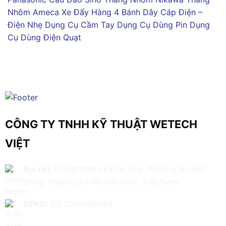
Nhôm Ameca
Xe Đẩy Hàng 4 Bánh
Dây Cáp Điện –
Điện Nhẹ
Dụng Cụ Cầm Tay
Dụng Cụ Dùng Pin
Dụng
Cụ Dùng Điện
Quạt
CÔNG TY TNHH KỸ THUẬT WETECH
VIỆT
Địa chỉ:
616/61/198 Lê Đức Thọ, Phường An Hội
Đông, Thành phố Hồ Chí Minh, Việt Nam
GPKD:
Số 0319086629