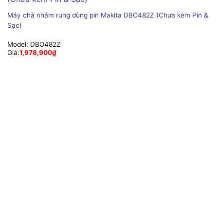
Máy chà nhám rung dùng pin Makita DBO482Z (Chưa kèm Pin &
Sạc)
Model:
DBO482Z
Giá:
1,978,900
₫