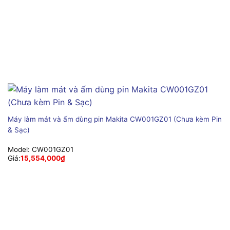
Máy làm mát và ấm dùng pin Makita CW001GZ01 (Chưa kèm Pin
& Sạc)
Model:
CW001GZ01
Giá:
15,554,000
₫