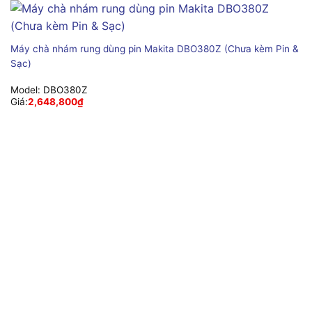
Máy chà nhám rung dùng pin Makita DBO380Z (Chưa kèm Pin &
Sạc)
Model:
DBO380Z
Giá:
2,648,800
₫