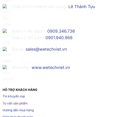
Chịu trách nhiệm nội dung:
Lê Thành Tựu
Sales 1 Mr Quân:
0909.346.736
Sales 2 Mr Lâm:
0901.940.968
Email:
sales@wetechviet.vn
Website:
www.wetechviet.vn
HỖ TRỢ KHÁCH HÀNG
Tin khuyến mại
Tư vấn sản phẩm
Hướng dẫn mua hàng
Hình thức thanh toán