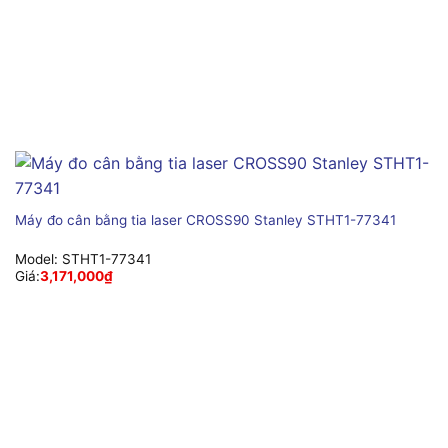
Máy đo cân bằng tia laser CROSS90 Stanley STHT1-77341
Model:
STHT1-77341
Giá:
3,171,000
₫