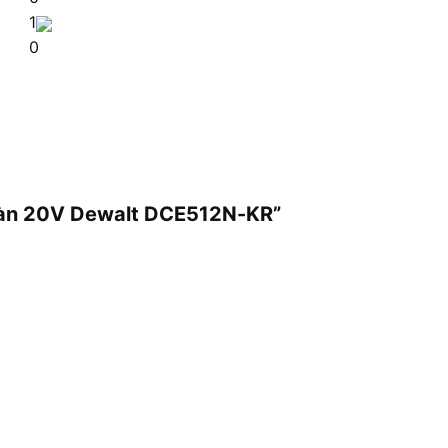
1
0
 bàn 20V Dewalt DCE512N-KR”