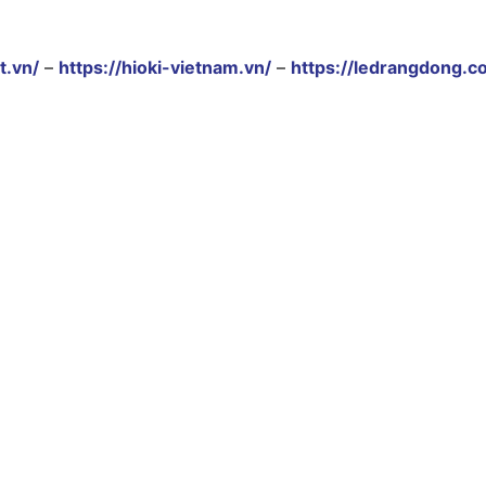
t.vn/
–
https://hioki-vietnam.vn/
–
https://ledrangdong.c