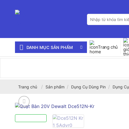
Bỏ
qua
Tìm
nội
kiếm:
dung
Trang chủ
DANH MỤC SẢN PHẨM
/
/
/
Trang chủ
Sản phẩm
Dụng Cụ Dùng Pin
Dụng Cụ