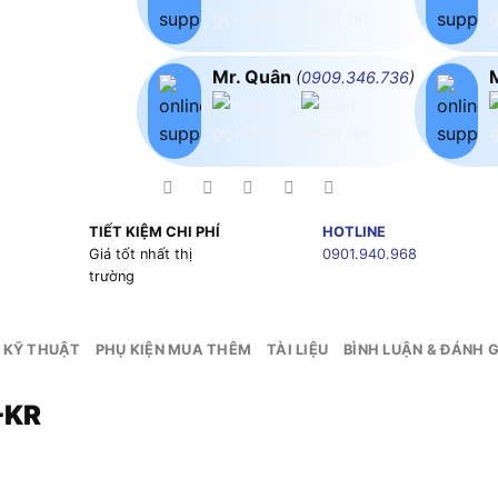
Mr. Quân
(
0909.346.736
)
TIẾT KIỆM CHI PHÍ
HOTLINE
g
Giá tốt nhất thị
0901.940.968
trường
 KỸ THUẬT
PHỤ KIỆN MUA THÊM
TÀI LIỆU
BÌNH LUẬN & ĐÁNH G
-KR