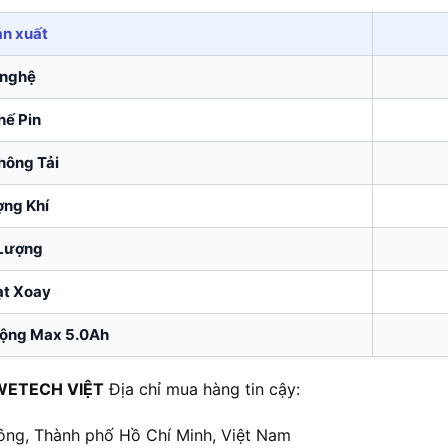
n xuất
 nghệ
hế Pin
hông Tải
ợng Khí
 Lượng
ạt Xoay
động Max 5.0Ah
WETECH VIỆT
Địa chỉ mua hàng tin cậy:
ông, Thành phố Hồ Chí Minh, Việt Nam