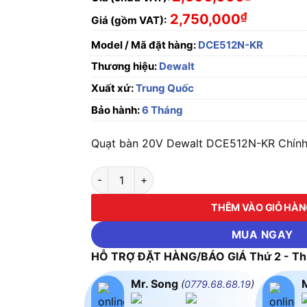
₫
2,750,000
Giá (gồm VAT):
Model / Mã đặt hàng:
DCE512N-KR
Thương hiệu:
Dewalt
Xuất xứ:
Trung Quốc
Bảo hành:
6 Tháng
Quạt bàn 20V Dewalt DCE512N-KR Chính 
Quạt bàn 20V Dewalt DCE512N-KR số lượng
THÊM VÀO GIỎ HÀ
MUA NGAY
HỖ TRỢ ĐẶT HÀNG/BÁO GIÁ Thứ 2 - Thứ
Mr. Song
(
0779.68.68.19
)