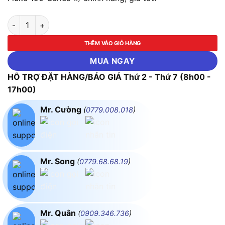
Pin Li-Ion Dung Lượng Cao FLUKE BP290 (Dùng Cho Fluke 190-
THÊM VÀO GIỎ HÀNG
MUA NGAY
HỖ TRỢ ĐẶT HÀNG/BÁO GIÁ Thứ 2 - Thứ 7 (8h00 -
17h00)
Mr. Cường
(
0779.008.018
)
Mr. Song
(
0779.68.68.19
)
Mr. Quân
(
0909.346.736
)