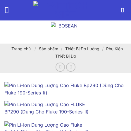
Bỏ
qua
nội
dung
/
/
/
Trang chủ
Sản phẩm
Thiết Bị Đo Lường
Phụ Kiện
Thiết Bị Đo