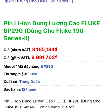
Pin Li-Ion Dung Lượng Cao FLUKE
BP290 (Dùng Cho Fluke 190-
Series-II)
8,165,184
₫
Giá (chưa VAT):
₫
8,981,702
Giá (gồm VAT):
Model / Mã đặt hàng:
BP290
Thương hiệu:
Fluke
Xuất xứ:
Trung Quốc
Bảo hành:
12 tháng
Pin Li-Ion Dung Lượng Cao FLUKE BP290 (Dùng Cho
Fluke 190-Series-II) chính hãng, giá tốt.