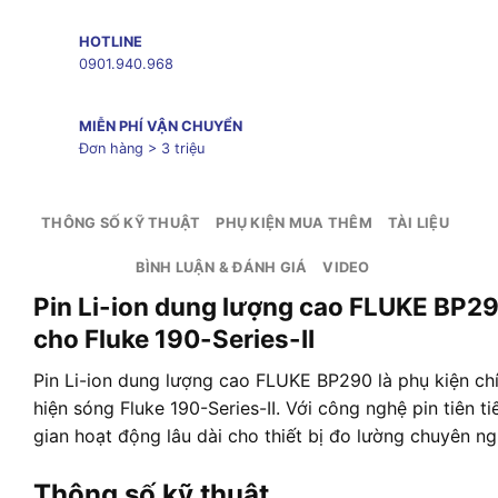
HOTLINE
0901.940.968
MIỄN PHÍ VẬN CHUYỂN
Đơn hàng > 3 triệu
THÔNG SỐ KỸ THUẬT
PHỤ KIỆN MUA THÊM
TÀI LIỆU
BÌNH LUẬN & ĐÁNH GIÁ
VIDEO
Pin Li-ion dung lượng cao FLUKE BP290
cho Fluke 190-Series-II
Pin Li-ion dung lượng cao FLUKE BP290 là phụ kiện ch
hiện sóng Fluke 190-Series-II. Với công nghệ pin tiên 
gian hoạt động lâu dài cho thiết bị đo lường chuyên ng
Thông số kỹ thuật