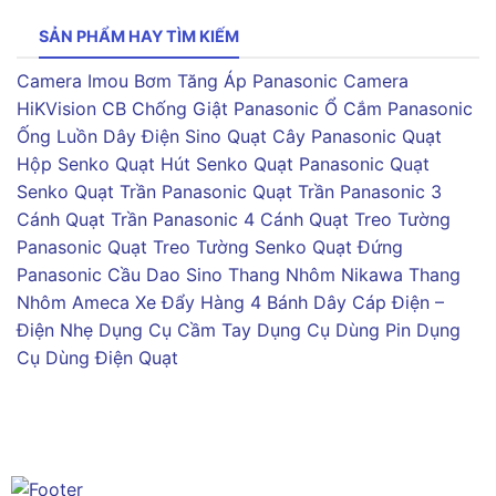
SẢN PHẨM HAY TÌM KIẾM
Camera Imou
Bơm Tăng Áp Panasonic
Camera
HiKVision
CB Chống Giật Panasonic
Ổ Cắm Panasonic
Ống Luồn Dây Điện Sino
Quạt Cây Panasonic
Quạt
Hộp Senko
Quạt Hút Senko
Quạt Panasonic
Quạt
Senko
Quạt Trần Panasonic
Quạt Trần Panasonic 3
Cánh
Quạt Trần Panasonic 4 Cánh
Quạt Treo Tường
Panasonic
Quạt Treo Tường Senko
Quạt Đứng
Panasonic
Cầu Dao Sino
Thang Nhôm Nikawa
Thang
Nhôm Ameca
Xe Đẩy Hàng 4 Bánh
Dây Cáp Điện –
Điện Nhẹ
Dụng Cụ Cầm Tay
Dụng Cụ Dùng Pin
Dụng
Cụ Dùng Điện
Quạt