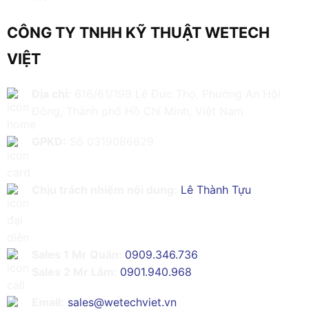
CÔNG TY TNHH KỸ THUẬT WETECH
VIỆT
Địa chỉ:
616/61/198 Lê Đức Thọ, Phường An Hội
Đông, Thành phố Hồ Chí Minh, Việt Nam
GPKD:
Số 0319086629
Chịu trách nhiệm nội dung:
Lê Thành Tựu
Sales 1 Mr Quân:
0909.346.736
Sales 2 Mr Lâm:
0901.940.968
Email:
sales@wetechviet.vn