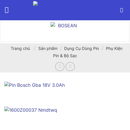
Bỏ
qua
nội
dung
/
/
/
Trang chủ
Sản phẩm
Dụng Cụ Dùng Pin
Phụ Kiện
Pin & Bộ Sạc