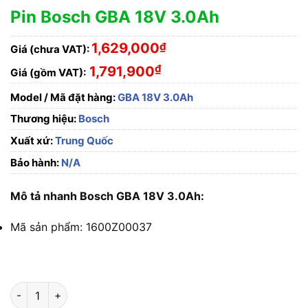
Pin Bosch GBA 18V 3.0Ah
1,629,000
₫
Giá (chưa VAT):
₫
1,791,900
Giá (gồm VAT):
Model / Mã đặt hàng:
GBA 18V 3.0Ah
Thương hiệu:
Bosch
Xuất xứ:
Trung Quốc
Bảo hành:
N/A
Mô tả nhanh Bosch GBA 18V 3.0Ah:
Mã sản phẩm: 1600Z00037
Pin Bosch GBA 18V 3.0Ah số lượng