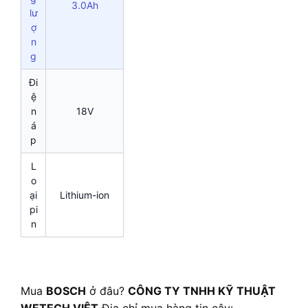
3.0Ah
lư
ợ
n
g
Đi
ệ
n
18V
á
p
L
o
ại
Lithium-ion
pi
n
Mua
BOSCH
ở đâu?
CÔNG TY TNHH KỸ THUẬT
WETECH VIỆT
Địa chỉ mua hàng tin cậy: