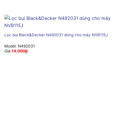
Lọc bụi Black&Decker N492031 dùng cho máy NVB115J
Model:
N492031
Giá:
14,000
₫