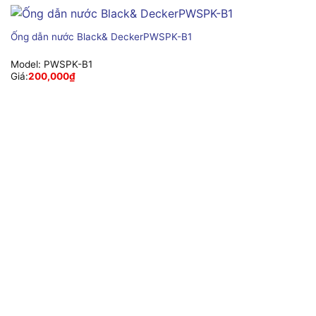
Ống dẫn nước Black& DeckerPWSPK-B1
Model:
PWSPK-B1
Giá:
200,000
₫