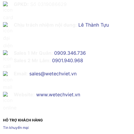
GPKD:
Số 0319086629
Chịu trách nhiệm nội dung:
Lê Thành Tựu
Sales 1 Mr Quân:
0909.346.736
Sales 2 Mr Lâm:
0901.940.968
Email:
sales@wetechviet.vn
Website:
www.wetechviet.vn
HỖ TRỢ KHÁCH HÀNG
Tin khuyến mại