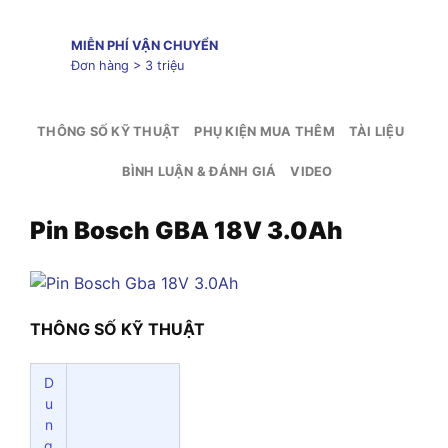
MIỄN PHÍ VẬN CHUYỂN
Đơn hàng > 3 triệu
THÔNG SỐ KỸ THUẬT
PHỤ KIỆN MUA THÊM
TÀI LIỆU
BÌNH LUẬN & ĐÁNH GIÁ
VIDEO
Pin Bosch GBA 18V 3.0Ah
THÔNG SỐ KỸ THUẬT
D
u
n
g