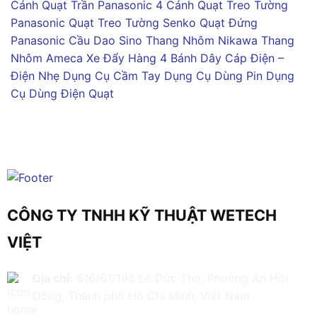
Cánh
Quạt Trần Panasonic 4 Cánh
Quạt Treo Tường
Panasonic
Quạt Treo Tường Senko
Quạt Đứng
Panasonic
Cầu Dao Sino
Thang Nhôm Nikawa
Thang
Nhôm Ameca
Xe Đẩy Hàng 4 Bánh
Dây Cáp Điện –
Điện Nhẹ
Dụng Cụ Cầm Tay
Dụng Cụ Dùng Pin
Dụng
Cụ Dùng Điện
Quạt
CÔNG TY TNHH KỸ THUẬT WETECH
VIỆT
Địa chỉ:
616/61/198 Lê Đức Thọ, Phường An Hội
Đông, Thành phố Hồ Chí Minh, Việt Nam