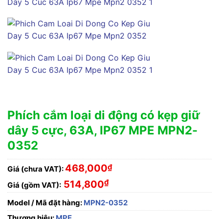
Phích cắm loại di động có kẹp giữ
dây 5 cực, 63A, IP67 MPE MPN2-
0352
468,000
₫
Giá (chưa VAT):
₫
514,800
Giá (gồm VAT):
Model / Mã đặt hàng:
MPN2-0352
Thương hiệu:
MPE