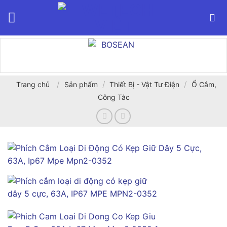
Bỏ
qua
nội
dung
/
/
/
Trang chủ
Sản phẩm
Thiết Bị - Vật Tư Điện
Ổ Cắm,
Công Tắc