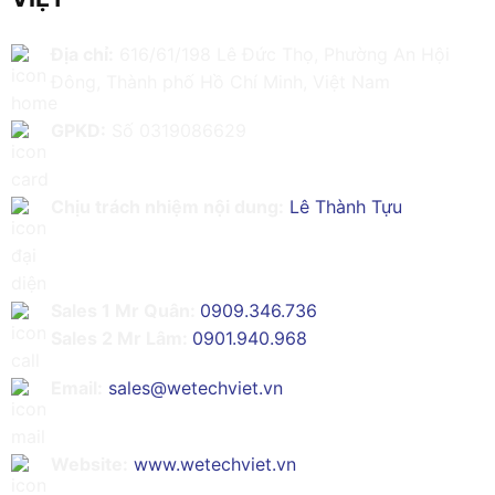
Địa chỉ:
616/61/198 Lê Đức Thọ, Phường An Hội
Đông, Thành phố Hồ Chí Minh, Việt Nam
GPKD:
Số 0319086629
Chịu trách nhiệm nội dung:
Lê Thành Tựu
Sales 1 Mr Quân:
0909.346.736
Sales 2 Mr Lâm:
0901.940.968
Email:
sales@wetechviet.vn
Website:
www.wetechviet.vn