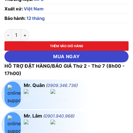
Xuất xứ:
Việt Nam
Bảo hành:
12 tháng
Phích cắm loại di động có kẹp giữ dây 5 cực, 63A, IP67 MPE 
THÊM VÀO GIỎ HÀNG
MUA NGAY
HỖ TRỢ ĐẶT HÀNG/BÁO GIÁ Thứ 2 - Thứ 7 (8h00 -
17h00)
Mr. Quân
(
0909.346.736
)
Mr. Lâm
(
0901.940.968
)