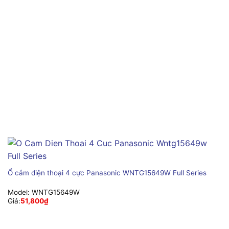
Ổ cắm điện thoại 4 cực Panasonic WNTG15649W Full Series
Model:
WNTG15649W
Giá:
51,800
₫