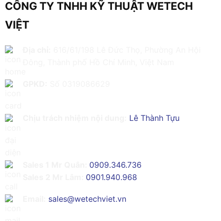
CÔNG TY TNHH KỸ THUẬT WETECH
VIỆT
Địa chỉ:
616/61/198 Lê Đức Thọ, Phường An Hội
Đông, Thành phố Hồ Chí Minh, Việt Nam
GPKD:
Số 0319086629
Chịu trách nhiệm nội dung:
Lê Thành Tựu
Sales 1 Mr Quân:
0909.346.736
Sales 2 Mr Lâm:
0901.940.968
Email:
sales@wetechviet.vn