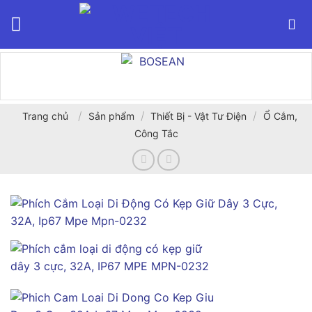
Bỏ
qua
nội
dung
/
/
/
Trang chủ
Sản phẩm
Thiết Bị - Vật Tư Điện
Ổ Cắm,
Công Tắc