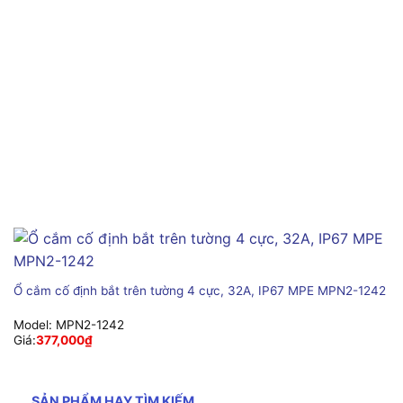
Ổ cắm cố định bắt trên tường 4 cực, 32A, IP67 MPE MPN2-1242
Model:
MPN2-1242
Giá:
377,000
₫
SẢN PHẨM HAY TÌM KIẾM