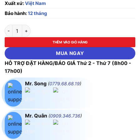
Xuất xứ:
Việt Nam
Bảo hành:
12 tháng
Phích cắm loại di động có kẹp giữ dây 3 cực, 32A, IP67 MPE 
THÊM VÀO GIỎ HÀNG
MUA NGAY
HỖ TRỢ ĐẶT HÀNG/BÁO GIÁ Thứ 2 - Thứ 7 (8h00 -
17h00)
Mr. Song
(
0779.68.68.19
)
Mr. Quân
(
0909.346.736
)