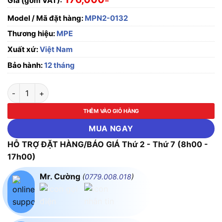
Giá (gồm VAT):
Model / Mã đặt hàng:
MPN2-0132
Thương hiệu:
MPE
Xuất xứ:
Việt Nam
Bảo hành:
12 tháng
Phích cắm loại di động có kẹp giữ dây 3 cực, 16A, IP67 MPE 
THÊM VÀO GIỎ HÀNG
MUA NGAY
HỖ TRỢ ĐẶT HÀNG/BÁO GIÁ Thứ 2 - Thứ 7 (8h00 -
17h00)
Mr. Cường
(
0779.008.018
)