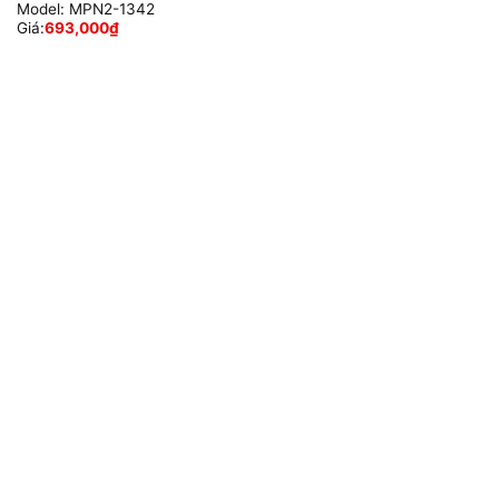
Model:
MPN2-1342
Giá:
693,000
₫