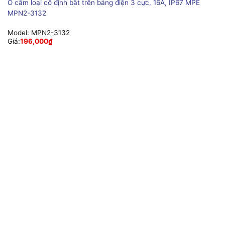
Ổ cắm loại cố định bắt trên bảng điện 3 cực, 16A, IP67 MPE
MPN2-3132
Model:
MPN2-3132
Giá:
196,000
₫