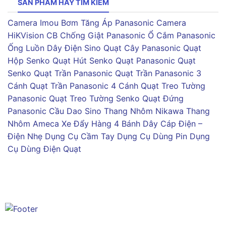
SẢN PHẨM HAY TÌM KIẾM
Camera Imou
Bơm Tăng Áp Panasonic
Camera
HiKVision
CB Chống Giật Panasonic
Ổ Cắm Panasonic
Ống Luồn Dây Điện Sino
Quạt Cây Panasonic
Quạt
Hộp Senko
Quạt Hút Senko
Quạt Panasonic
Quạt
Senko
Quạt Trần Panasonic
Quạt Trần Panasonic 3
Cánh
Quạt Trần Panasonic 4 Cánh
Quạt Treo Tường
Panasonic
Quạt Treo Tường Senko
Quạt Đứng
Panasonic
Cầu Dao Sino
Thang Nhôm Nikawa
Thang
Nhôm Ameca
Xe Đẩy Hàng 4 Bánh
Dây Cáp Điện –
Điện Nhẹ
Dụng Cụ Cầm Tay
Dụng Cụ Dùng Pin
Dụng
Cụ Dùng Điện
Quạt