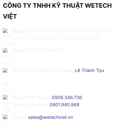
CÔNG TY TNHH KỸ THUẬT WETECH
VIỆT
Địa chỉ:
616/61/198 Lê Đức Thọ, Phường An Hội
Đông, Thành phố Hồ Chí Minh, Việt Nam
GPKD:
Số 0319086629
Chịu trách nhiệm nội dung:
Lê Thành Tựu
Sales 1 Mr Quân:
0909.346.736
Sales 2 Mr Lâm:
0901.940.968
Email:
sales@wetechviet.vn