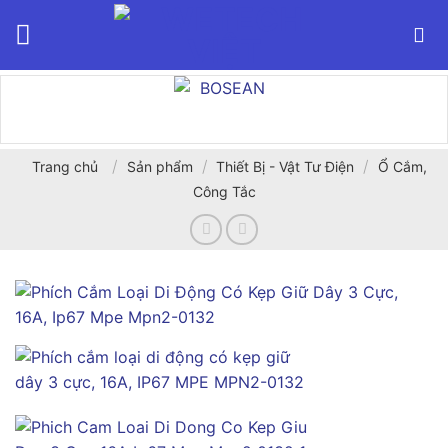
Bỏ
qua
nội
dung
/
/
/
Trang chủ
Sản phẩm
Thiết Bị - Vật Tư Điện
Ổ Cắm,
Công Tắc