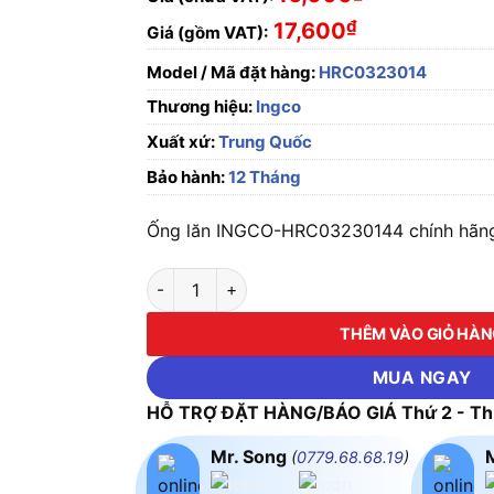
₫
17,600
Giá (gồm VAT):
Model / Mã đặt hàng:
HRC0323014
Thương hiệu:
Ingco
Xuất xứ:
Trung Quốc
Bảo hành:
12 Tháng
Ống lăn INGCO-HRC03230144 chính hãng,
Ống lăn INGCO-HRC0323014 số lượng
THÊM VÀO GIỎ HÀ
MUA NGAY
HỖ TRỢ ĐẶT HÀNG/BÁO GIÁ Thứ 2 - Thứ
Mr. Song
(
0779.68.68.19
)