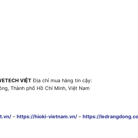
WETECH VIỆT
Địa chỉ mua hàng tin cậy:
ông, Thành phố Hồ Chí Minh, Việt Nam
t.vn/
–
https://hioki-vietnam.vn/
–
https://ledrangdong.c