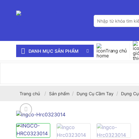
Bỏ
qua
Tìm
nội
kiếm:
dung
Trang chủ
DANH MỤC SẢN PHẨM
/
/
/
Trang chủ
Sản phẩm
Dụng Cụ Cầm Tay
Dụng Cụ