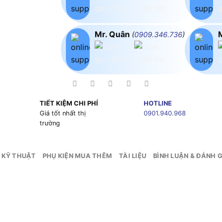
Mr. Quân
(
0909.346.736
)
TIẾT KIỆM CHI PHÍ
HOTLINE
g
Giá tốt nhất thị
0901.940.968
trường
 KỸ THUẬT
PHỤ KIỆN MUA THÊM
TÀI LIỆU
BÌNH LUẬN & ĐÁNH G