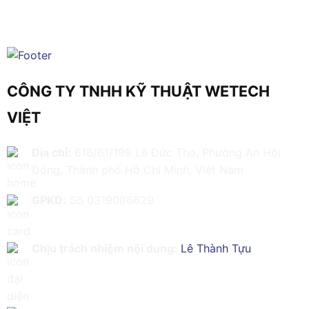
CÔNG TY TNHH KỸ THUẬT WETECH
VIỆT
Địa chỉ:
616/61/198 Lê Đức Thọ, Phường An Hội
Đông, Thành phố Hồ Chí Minh, Việt Nam
GPKD:
Số 0319086629
Chịu trách nhiệm nội dung:
Lê Thành Tựu