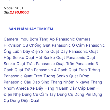
Model:
2031
Giá:
2,190,000
₫
SẢN PHẨM HAY TÌM KIẾM
Camera Imou
Bơm Tăng Áp Panasonic
Camera
HiKVision
CB Chống Giật Panasonic
Ổ Cắm Panasonic
Ống Luồn Dây Điện Sino
Quạt Cây Panasonic
Quạt
Hộp Senko
Quạt Hút Senko
Quạt Panasonic
Quạt
Senko
Quạt Trần Panasonic
Quạt Trần Panasonic 3
Cánh
Quạt Trần Panasonic 4 Cánh
Quạt Treo Tường
Panasonic
Quạt Treo Tường Senko
Quạt Đứng
Panasonic
Cầu Dao Sino
Thang Nhôm Nikawa
Thang
Nhôm Ameca
Xe Đẩy Hàng 4 Bánh
Dây Cáp Điện –
Điện Nhẹ
Dụng Cụ Cầm Tay
Dụng Cụ Dùng Pin
Dụng
Cụ Dùng Điện
Quạt