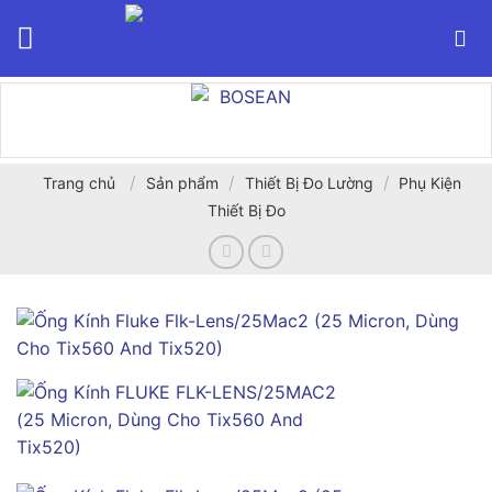
Bỏ
qua
nội
dung
/
/
/
Trang chủ
Sản phẩm
Thiết Bị Đo Lường
Phụ Kiện
Thiết Bị Đo