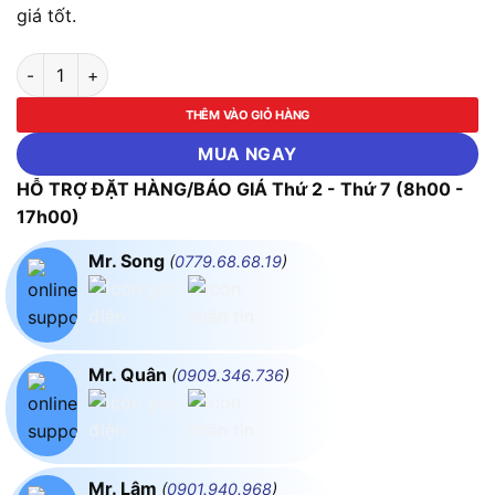
giá tốt.
Ống Kính FLUKE TI300U-4XTELE (7° TELE LEN FLUKE TI400U-4
THÊM VÀO GIỎ HÀNG
MUA NGAY
HỖ TRỢ ĐẶT HÀNG/BÁO GIÁ Thứ 2 - Thứ 7 (8h00 -
17h00)
Mr. Song
(
0779.68.68.19
)
Mr. Quân
(
0909.346.736
)
Mr. Lâm
(
0901.940.968
)