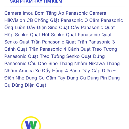
SẢN PHẨM HAY TÌM KIẾM
Camera Imou
Bơm Tăng Áp Panasonic
Camera
HiKVision
CB Chống Giật Panasonic
Ổ Cắm Panasonic
Ống Luồn Dây Điện Sino
Quạt Cây Panasonic
Quạt
Hộp Senko
Quạt Hút Senko
Quạt Panasonic
Quạt
Senko
Quạt Trần Panasonic
Quạt Trần Panasonic 3
Cánh
Quạt Trần Panasonic 4 Cánh
Quạt Treo Tường
Panasonic
Quạt Treo Tường Senko
Quạt Đứng
Panasonic
Cầu Dao Sino
Thang Nhôm Nikawa
Thang
Nhôm Ameca
Xe Đẩy Hàng 4 Bánh
Dây Cáp Điện –
Điện Nhẹ
Dụng Cụ Cầm Tay
Dụng Cụ Dùng Pin
Dụng
Cụ Dùng Điện
Quạt