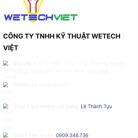
CÔNG TY TNHH KỸ THUẬT WETECH
VIỆT
Địa chỉ:
616/61/198 Lê Đức Thọ, Phường An Hội
Đông, Thành phố Hồ Chí Minh, Việt Nam
GPKD:
Số 0319086629
Chịu trách nhiệm nội dung:
Lê Thành Tựu
Sales 1 Mr Quân:
0909.346.736