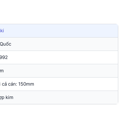
ki
 Quốc
992
m
i cả cán: 150mm
ợp kim