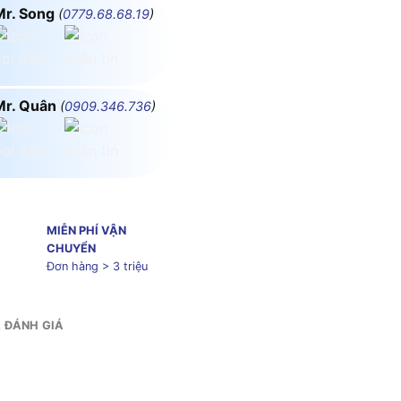
Mr. Song
(
0779.68.68.19
)
Mr. Quân
(
0909.346.736
)
MIỄN PHÍ VẬN
CHUYỂN
Đơn hàng > 3 triệu
& ĐÁNH GIÁ