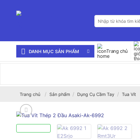
Bỏ
qua
Tìm
nội
kiếm:
dung
Trang chủ
DANH MỤC SẢN PHẨM
/
/
/
Trang chủ
Sản phẩm
Dụng Cụ Cầm Tay
Tua Vít