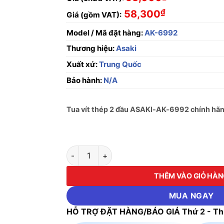
₫
58,300
Giá (gồm VAT):
Model / Mã đặt hàng:
AK-6992
Thương hiệu:
Asaki
Xuất xứ:
Trung Quốc
Bảo hành:
N/A
Tua vít thép 2 đầu ASAKI-AK-6992 chính hãng
Tua vít thép 2 đầu ASAKI-AK-6992 số lượng
THÊM VÀO GIỎ HÀ
MUA NGAY
HỖ TRỢ ĐẶT HÀNG/BÁO GIÁ Thứ 2 - Thứ