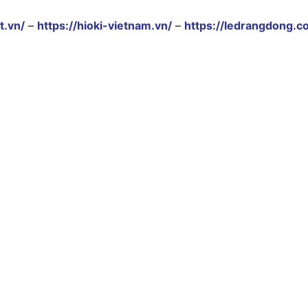
t.vn/
–
https://hioki-vietnam.vn/
–
https://ledrangdong.c