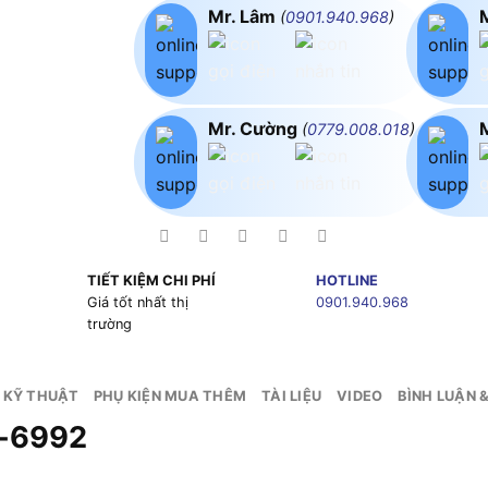
Mr. Lâm
(
0901.940.968
)
Mr. Cường
(
0779.008.018
)
TIẾT KIỆM CHI PHÍ
HOTLINE
g
Giá tốt nhất thị
0901.940.968
trường
 KỸ THUẬT
PHỤ KIỆN MUA THÊM
TÀI LIỆU
VIDEO
BÌNH LUẬN 
K-6992