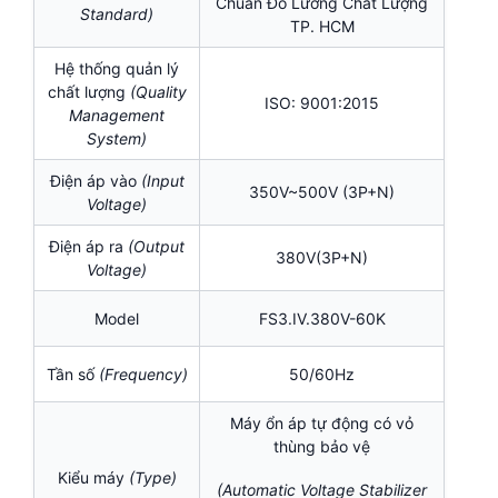
Chuẩn Đo Lường Chất Lượng
Standard)
TP. HCM
Hệ thống quản lý
chất lượng
(Quality
ISO: 9001:2015
Management
System)
Điện áp vào
(Input
350V~500V (3P+N)
Voltage)
Điện áp ra
(Output
380V(3P+N)
Voltage)
Model
FS3.IV.380V-60K
Tần số
(Frequency)
50/60Hz
Máy ổn áp tự động có vỏ
thùng bảo vệ
Kiểu máy
(Type)
(Automatic Voltage Stabilizer