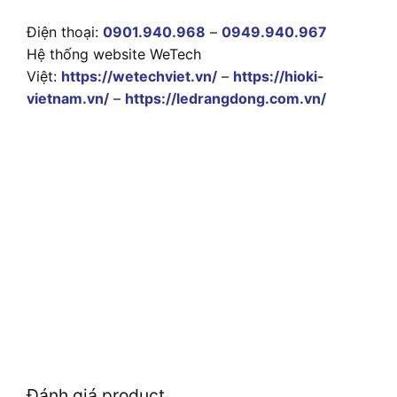
Điện thoại:
0901.940.968
–
0949.940.967
Hệ thống website WeTech
Việt:
https://wetechviet.vn/
–
https://hioki-
vietnam.vn/
–
https://ledrangdong.com.vn/
Đánh giá product