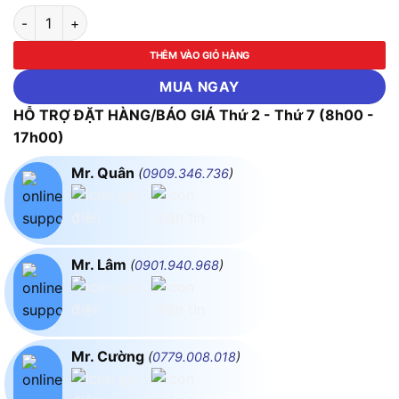
Ổn Áp 3 Pha 60KVA FUSHIN NL Mặt Trời Dải 350V~500V Ra 3
THÊM VÀO GIỎ HÀNG
MUA NGAY
HỖ TRỢ ĐẶT HÀNG/BÁO GIÁ Thứ 2 - Thứ 7 (8h00 -
17h00)
Mr. Quân
(
0909.346.736
)
Mr. Lâm
(
0901.940.968
)
Mr. Cường
(
0779.008.018
)