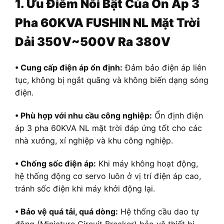
1. Ưu Điểm Nổi Bật Của
Ổn Áp 3
Pha 60KVA FUSHIN NL Mặt Trời
Dải 350V~500V Ra 380V
• Cung cấp điện áp ổn định:
Đảm bảo điện áp liên
tục, không bị ngắt quãng và không biến dạng sóng
điện.
• Phù hợp với nhu cầu công nghiệp:
Ổn định điện
áp 3 pha 60KVA NL mặt trời đáp ứng tốt cho các
nhà xưởng, xí nghiệp và khu công nghiệp.
• Chống sốc điện áp:
Khi máy không hoạt động,
hệ thống động cơ servo luôn ở vị trí điện áp cao,
tránh sốc điện khi máy khởi động lại.
• Bảo vệ quá tải, quá dòng:
Hệ thống cầu dao tự
động (Miniature Circuit Breaker) bảo vệ thiết bị.