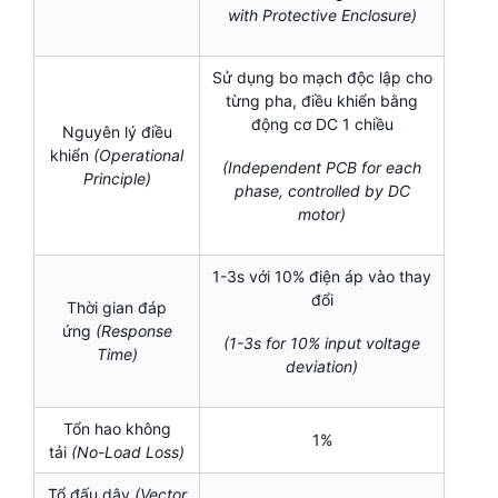
with Protective Enclosure)
Sử dụng bo mạch độc lập cho
từng pha, điều khiển bằng
động cơ DC 1 chiều
Nguyên lý điều
khiển
(Operational
(Independent PCB for each
Principle)
phase, controlled by DC
motor)
1-3s với 10% điện áp vào thay
đổi
Thời gian đáp
ứng
(Response
(1-3s for 10% input voltage
Time)
deviation)
Tổn hao không
1%
tải
(No-Load Loss)
Tổ đấu dây
(Vector