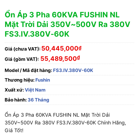
Ổn Áp 3 Pha 60KVA FUSHIN NL
Mặt Trời Dải 350V~500V Ra 380V
FS3.IV.380V-60K
50,445,000
₫
Giá (chưa VAT):
₫
55,489,500
Giá (gồm VAT):
Model / Mã đặt hàng:
FS3.IV.380V-60K
Thương hiệu:
Fushin
Xuất xứ:
Việt Nam
Bảo hành:
36 Tháng
Ổn Áp 3 Pha 60KVA FUSHIN NL Mặt Trời Dải
350V~500V Ra 380V FS3.IV.380V-60K Chính Hãng,
Giá Tốt!