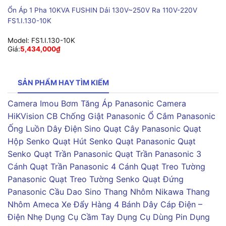
Ổn Áp 1 Pha 10KVA FUSHIN Dải 130V~250V Ra 110V-220V
FS1.I.130-10K
Model:
FS1.I.130-10K
Giá:
5,434,000
₫
SẢN PHẨM HAY TÌM KIẾM
Camera Imou
Bơm Tăng Áp Panasonic
Camera
HiKVision
CB Chống Giật Panasonic
Ổ Cắm Panasonic
Ống Luồn Dây Điện Sino
Quạt Cây Panasonic
Quạt
Hộp Senko
Quạt Hút Senko
Quạt Panasonic
Quạt
Senko
Quạt Trần Panasonic
Quạt Trần Panasonic 3
Cánh
Quạt Trần Panasonic 4 Cánh
Quạt Treo Tường
Panasonic
Quạt Treo Tường Senko
Quạt Đứng
Panasonic
Cầu Dao Sino
Thang Nhôm Nikawa
Thang
Nhôm Ameca
Xe Đẩy Hàng 4 Bánh
Dây Cáp Điện –
Điện Nhẹ
Dụng Cụ Cầm Tay
Dụng Cụ Dùng Pin
Dụng