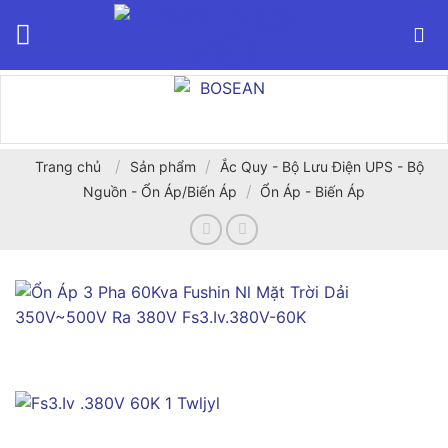
Bỏ
qua
nội
dung
/
/
Trang chủ
Sản phẩm
Ắc Quy - Bộ Lưu Điện UPS - Bộ
/
Nguồn - Ổn Áp/Biến Áp
Ổn Áp - Biến Áp