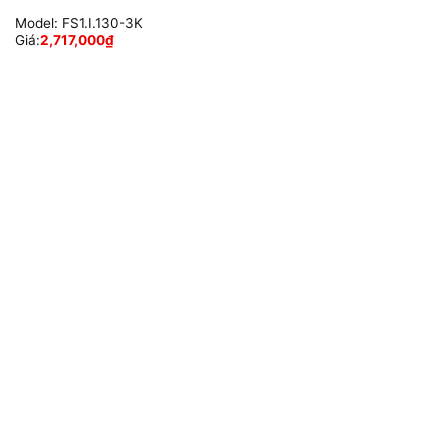
Model:
FS1.I.130-3K
Giá:
2,717,000
₫