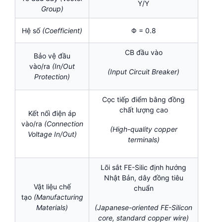
Y/Y
Group)
Hệ số
(Coefficient)
Φ = 0.8
CB đầu vào
Bảo vệ đầu
vào/ra
(In/Out
(Input Circuit Breaker)
Protection)
Cọc tiếp điểm bằng đồng
chất lượng cao
Kết nối điện áp
vào/ra
(Connection
(High-quality copper
Voltage In/Out)
terminals)
Lõi sắt FE-Silic định hướng
Nhật Bản, dây đồng tiêu
Vật liệu chế
chuẩn
tạo
(Manufacturing
Materials)
(Japanese-oriented FE-Silicon
core, standard copper wire)