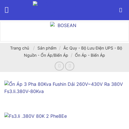
Bỏ
qua
nội
dung
/
/
Trang chủ
Sản phẩm
Ắc Quy - Bộ Lưu Điện UPS - Bộ
/
Nguồn - Ổn Áp/Biến Áp
Ổn Áp - Biến Áp