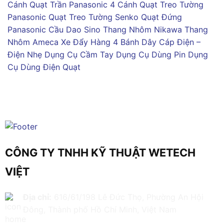
Cánh
Quạt Trần Panasonic 4 Cánh
Quạt Treo Tường
Panasonic
Quạt Treo Tường Senko
Quạt Đứng
Panasonic
Cầu Dao Sino
Thang Nhôm Nikawa
Thang
Nhôm Ameca
Xe Đẩy Hàng 4 Bánh
Dây Cáp Điện –
Điện Nhẹ
Dụng Cụ Cầm Tay
Dụng Cụ Dùng Pin
Dụng
Cụ Dùng Điện
Quạt
CÔNG TY TNHH KỸ THUẬT WETECH
VIỆT
Địa chỉ:
616/61/198 Lê Đức Thọ, Phường An Hội
Đông, Thành phố Hồ Chí Minh, Việt Nam