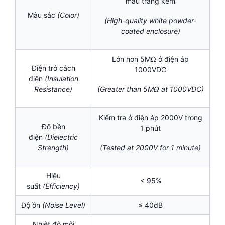
màu trắng kem
Màu sắc
(Color)
(High-quality white powder-
coated enclosure)
Lớn hơn 5MΩ ở điện áp
Điện trở cách
1000VDC
điện
(Insulation
Resistance)
(Greater than 5MΩ at 1000VDC)
Kiểm tra ở điện áp 2000V trong
Độ bền
1 phút
điện
(Dielectric
Strength)
(Tested at 2000V for 1 minute)
Hiệu
< 95%
suất
(Efficiency)
Độ ồn
(Noise Level)
≤ 40dB
Nhiệt độ môi