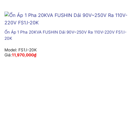
Ổn Áp 1 Pha 20KVA FUSHIN Dải 90V~250V Ra 110V-220V FS1.I-
20K
Model:
FS1.I-20K
Giá:
11,970,000
₫