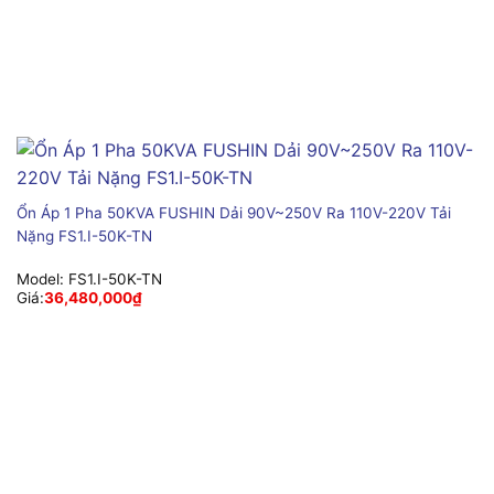
Ổn Áp 1 Pha 50KVA FUSHIN Dải 90V~250V Ra 110V-220V Tải
Nặng FS1.I-50K-TN
Model:
FS1.I-50K-TN
Giá:
36,480,000
₫