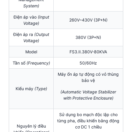
System)
Điện áp vào
(Input
260V~430V (3P+N)
Voltage)
Điện áp ra
(Output
380V (3P+N)
Voltage)
Model
FS3.II.380V-80KVA
Tần số
(Frequency)
50/60Hz
Máy ổn áp tự động có vỏ thùng
bảo vệ
Kiểu máy
(Type)
(Automatic Voltage Stabilizer
with Protective Enclosure)
Sử dụng bo mạch độc lập cho
từng pha, điều khiển bằng động
Nguyên lý điều
cơ DC 1 chiều