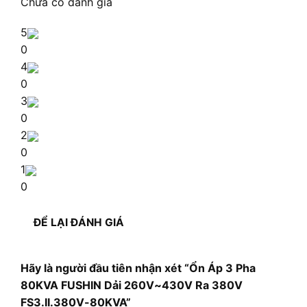
Chưa có đánh giá
5
0
4
0
3
0
2
0
1
0
ĐỂ LẠI ĐÁNH GIÁ
Hãy là người đầu tiên nhận xét “Ổn Áp 3 Pha
80KVA FUSHIN Dải 260V~430V Ra 380V
FS3.II.380V-80KVA”