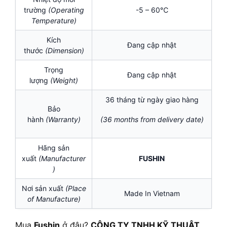
trường
(Operating
-5 – 60℃
Temperature)
Kích
Đang cập nhật
thước
(Dimension)
Trọng
Đang cập nhật
lượng
(Weight)
36 tháng từ ngày giao hàng
Bảo
hành
(Warranty)
(36 months from delivery date)
Hãng sản
xuất
(Manufacturer
FUSHIN
)
Nơi sản xuất
(Place
Made In Vietnam
of Manufacture)
Mua
Fushin
ở đâu?
CÔNG TY TNHH KỸ THUẬT