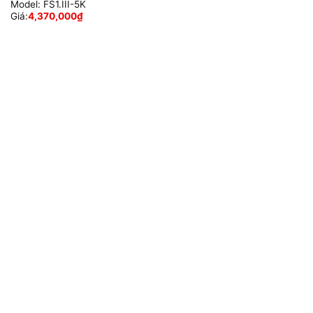
Model:
FS1.III-5K
Giá:
4,370,000
₫