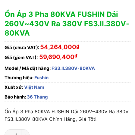
Ổn Áp 3 Pha 80KVA FUSHIN Dải
260V~430V Ra 380V FS3.II.380V-
80KVA
54,264,000
₫
Giá (chưa VAT):
₫
59,690,400
Giá (gồm VAT):
Model / Mã đặt hàng:
FS3.II.380V-80KVA
Thương hiệu:
Fushin
Xuất xứ:
Việt Nam
Bảo hành:
36 Tháng
Ổn Áp 3 Pha 80KVA FUSHIN Dải 260V~430V Ra 380V
FS3.II.380V-80KVA Chính Hãng, Giá Tốt!
Ổn Áp 3 Pha 80KVA FUSHIN Dải 260V~430V Ra 380V FS3.II.