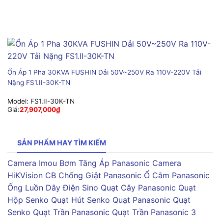
Ổn Áp 1 Pha 30KVA FUSHIN Dải 50V~250V Ra 110V-220V Tải
Nặng FS1.II-30K-TN
Model:
FS1.II-30K-TN
Giá:
27,907,000
₫
SẢN PHẨM HAY TÌM KIẾM
Camera Imou
Bơm Tăng Áp Panasonic
Camera
HiKVision
CB Chống Giật Panasonic
Ổ Cắm Panasonic
Ống Luồn Dây Điện Sino
Quạt Cây Panasonic
Quạt
Hộp Senko
Quạt Hút Senko
Quạt Panasonic
Quạt
Senko
Quạt Trần Panasonic
Quạt Trần Panasonic 3