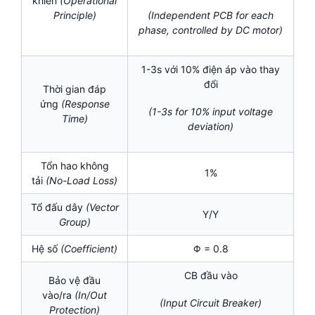
khiển
(Operational
Principle)
(Independent PCB for each
phase, controlled by DC motor)
1-3s với 10% điện áp vào thay
đổi
Thời gian đáp
ứng
(Response
(1-3s for 10% input voltage
Time)
deviation)
Tổn hao không
1%
tải
(No-Load Loss)
Tổ đấu dây
(Vector
Y/Y
Group)
Hệ số
(Coefficient)
Φ = 0.8
CB đầu vào
Bảo vệ đầu
vào/ra
(In/Out
(Input Circuit Breaker)
Protection)