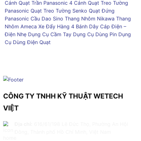
Cánh
Quạt Trần Panasonic 4 Cánh
Quạt Treo Tường
Panasonic
Quạt Treo Tường Senko
Quạt Đứng
Panasonic
Cầu Dao Sino
Thang Nhôm Nikawa
Thang
Nhôm Ameca
Xe Đẩy Hàng 4 Bánh
Dây Cáp Điện –
Điện Nhẹ
Dụng Cụ Cầm Tay
Dụng Cụ Dùng Pin
Dụng
Cụ Dùng Điện
Quạt
CÔNG TY TNHH KỸ THUẬT WETECH
VIỆT
Địa chỉ:
616/61/198 Lê Đức Thọ, Phường An Hội
Đông, Thành phố Hồ Chí Minh, Việt Nam