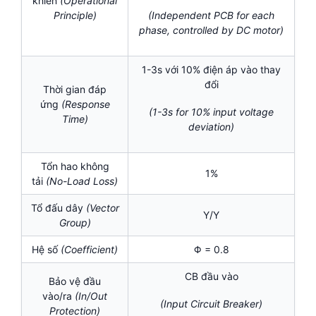
khiển
(Operational
Principle)
(Independent PCB for each
phase, controlled by DC motor)
1-3s với 10% điện áp vào thay
đổi
Thời gian đáp
ứng
(Response
(1-3s for 10% input voltage
Time)
deviation)
Tổn hao không
1%
tải
(No-Load Loss)
Tổ đấu dây
(Vector
Y/Y
Group)
Hệ số
(Coefficient)
Φ = 0.8
CB đầu vào
Bảo vệ đầu
vào/ra
(In/Out
(Input Circuit Breaker)
Protection)