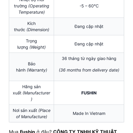
trường
(Operating
-5 – 60℃
Temperature)
Kích
Đang cập nhật
thước
(Dimension)
Trọng
Đang cập nhật
lượng
(Weight)
36 tháng từ ngày giao hàng
Bảo
hành
(Warranty)
(36 months from delivery date)
Hãng sản
xuất
(Manufacturer
FUSHIN
)
Nơi sản xuất
(Place
Made In Vietnam
of Manufacture)
Mua
Fushin
ở đâu?
CÔNG TY TNHH KỸ THUẬT