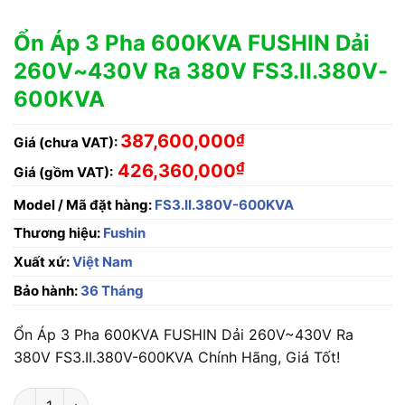
Ổn Áp 3 Pha 600KVA FUSHIN Dải
260V~430V Ra 380V FS3.II.380V-
600KVA
387,600,000
₫
Giá (chưa VAT):
₫
426,360,000
Giá (gồm VAT):
Model / Mã đặt hàng:
FS3.II.380V-600KVA
Thương hiệu:
Fushin
Xuất xứ:
Việt Nam
Bảo hành:
36 Tháng
Ổn Áp 3 Pha 600KVA FUSHIN Dải 260V~430V Ra
380V FS3.II.380V-600KVA Chính Hãng, Giá Tốt!
Ổn Áp 3 Pha 600KVA FUSHIN Dải 260V~430V Ra 380V FS3.I