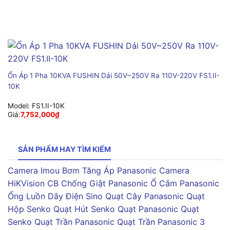
Ổn Áp 1 Pha 10KVA FUSHIN Dải 50V~250V Ra 110V-220V FS1.II-
10K
Model:
FS1.II-10K
Giá:
7,752,000
₫
SẢN PHẨM HAY TÌM KIẾM
Camera Imou
Bơm Tăng Áp Panasonic
Camera
HiKVision
CB Chống Giật Panasonic
Ổ Cắm Panasonic
Ống Luồn Dây Điện Sino
Quạt Cây Panasonic
Quạt
Hộp Senko
Quạt Hút Senko
Quạt Panasonic
Quạt
Senko
Quạt Trần Panasonic
Quạt Trần Panasonic 3