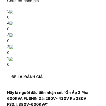
Chưa có đánh giá
5
0
4
0
3
0
2
0
1
0
ĐỂ LẠI ĐÁNH GIÁ
Hãy là người đầu tiên nhận xét “Ổn Áp 3 Pha
600KVA FUSHIN Dải 260V~430V Ra 380V
FS3.II.380V-600KVA”