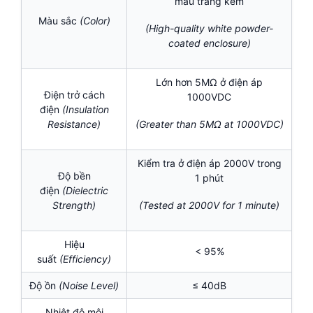
màu trắng kem
Màu sắc
(Color)
(High-quality white powder-
coated enclosure)
Lớn hơn 5MΩ ở điện áp
Điện trở cách
1000VDC
điện
(Insulation
Resistance)
(Greater than 5MΩ at 1000VDC)
Kiểm tra ở điện áp 2000V trong
Độ bền
1 phút
điện
(Dielectric
Strength)
(Tested at 2000V for 1 minute)
Hiệu
< 95%
suất
(Efficiency)
Độ ồn
(Noise Level)
≤ 40dB
Nhiệt độ môi