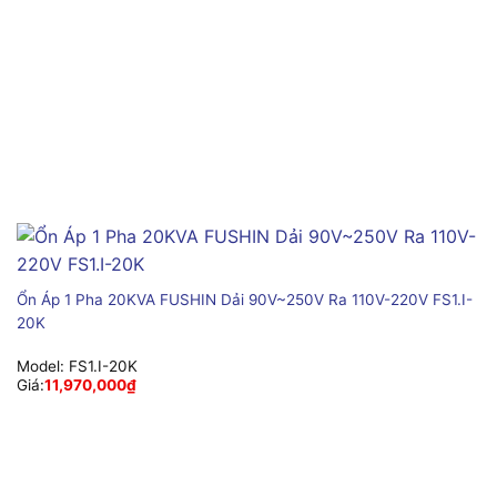
Ổn Áp 1 Pha 20KVA FUSHIN Dải 90V~250V Ra 110V-220V FS1.I-
20K
Model:
FS1.I-20K
Giá:
11,970,000
₫