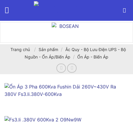
Bỏ
qua
nội
dung
/
/
Trang chủ
Sản phẩm
Ắc Quy - Bộ Lưu Điện UPS - Bộ
/
Nguồn - Ổn Áp/Biến Áp
Ổn Áp - Biến Áp