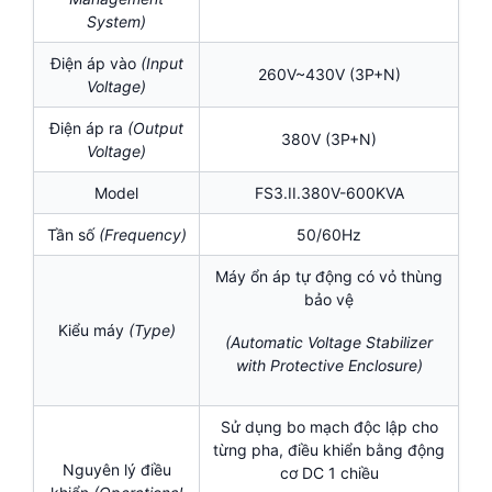
System)
Điện áp vào
(Input
260V~430V (3P+N)
Voltage)
Điện áp ra
(Output
380V (3P+N)
Voltage)
Model
FS3.II.380V-600KVA
Tần số
(Frequency)
50/60Hz
Máy ổn áp tự động có vỏ thùng
bảo vệ
Kiểu máy
(Type)
(Automatic Voltage Stabilizer
with Protective Enclosure)
Sử dụng bo mạch độc lập cho
từng pha, điều khiển bằng động
Nguyên lý điều
cơ DC 1 chiều