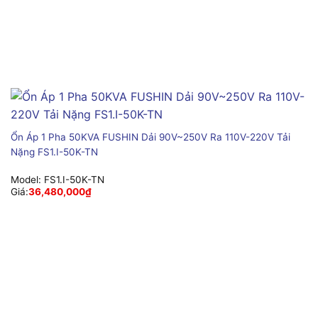
Ổn Áp 1 Pha 50KVA FUSHIN Dải 90V~250V Ra 110V-220V Tải
Nặng FS1.I-50K-TN
Model:
FS1.I-50K-TN
Giá:
36,480,000
₫