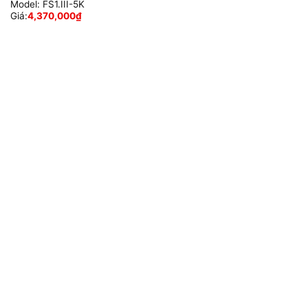
Model:
FS1.III-5K
Giá:
4,370,000
₫