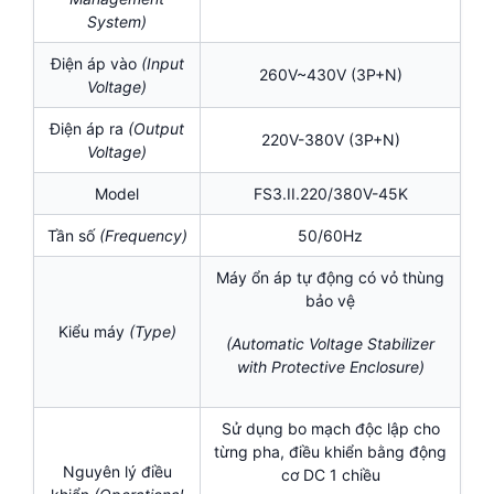
System)
Điện áp vào
(Input
260V~430V (3P+N)
Voltage)
Điện áp ra
(Output
220V-380V (3P+N)
Voltage)
Model
FS3.II.220/380V-45K
Tần số
(Frequency)
50/60Hz
Máy ổn áp tự động có vỏ thùng
bảo vệ
Kiểu máy
(Type)
(Automatic Voltage Stabilizer
with Protective Enclosure)
Sử dụng bo mạch độc lập cho
từng pha, điều khiển bằng động
Nguyên lý điều
cơ DC 1 chiều