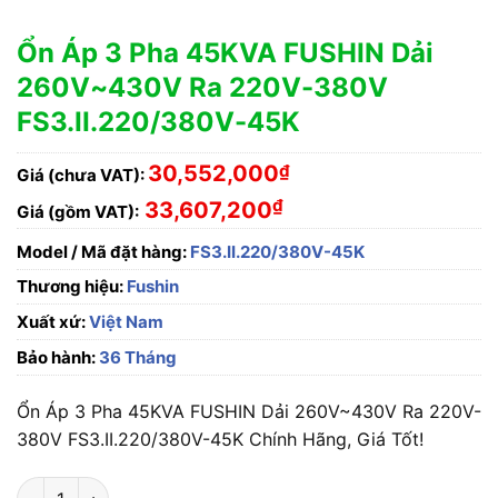
Ổn Áp 3 Pha 45KVA FUSHIN Dải
260V~430V Ra 220V-380V
FS3.II.220/380V-45K
30,552,000
₫
Giá (chưa VAT):
₫
33,607,200
Giá (gồm VAT):
Model / Mã đặt hàng:
FS3.II.220/380V-45K
Thương hiệu:
Fushin
Xuất xứ:
Việt Nam
Bảo hành:
36 Tháng
Ổn Áp 3 Pha 45KVA FUSHIN Dải 260V~430V Ra 220V-
380V FS3.II.220/380V-45K Chính Hãng, Giá Tốt!
Ổn Áp 3 Pha 45KVA FUSHIN Dải 260V~430V Ra 220V-380V FS