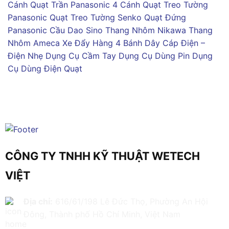
Cánh
Quạt Trần Panasonic 4 Cánh
Quạt Treo Tường
Panasonic
Quạt Treo Tường Senko
Quạt Đứng
Panasonic
Cầu Dao Sino
Thang Nhôm Nikawa
Thang
Nhôm Ameca
Xe Đẩy Hàng 4 Bánh
Dây Cáp Điện –
Điện Nhẹ
Dụng Cụ Cầm Tay
Dụng Cụ Dùng Pin
Dụng
Cụ Dùng Điện
Quạt
CÔNG TY TNHH KỸ THUẬT WETECH
VIỆT
Địa chỉ:
616/61/198 Lê Đức Thọ, Phường An Hội
Đông, Thành phố Hồ Chí Minh, Việt Nam