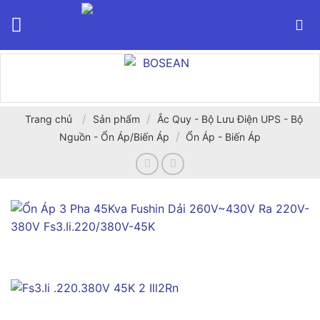
Bỏ
qua
nội
dung
/
/
Trang chủ
Sản phẩm
Ắc Quy - Bộ Lưu Điện UPS - Bộ
/
Nguồn - Ổn Áp/Biến Áp
Ổn Áp - Biến Áp