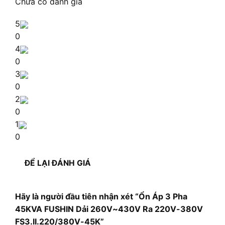
Chưa có đánh giá
5
0
4
0
3
0
2
0
1
0
ĐỂ LẠI ĐÁNH GIÁ
Hãy là người đầu tiên nhận xét “Ổn Áp 3 Pha
45KVA FUSHIN Dải 260V~430V Ra 220V-380V
FS3.II.220/380V-45K”