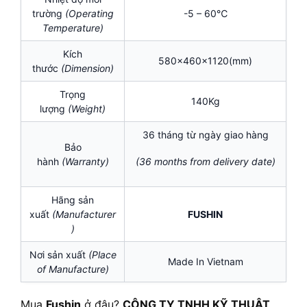
trường
(Operating
-5 – 60℃
Temperature)
Kích
580x460x1120(mm)
thước
(Dimension)
Trọng
140Kg
lượng
(Weight)
36 tháng từ ngày giao hàng
Bảo
hành
(Warranty)
(36 months from delivery date)
Hãng sản
xuất
(Manufacturer
FUSHIN
)
Nơi sản xuất
(Place
Made In Vietnam
of Manufacture)
Mua
Fushin
ở đâu?
CÔNG TY TNHH KỸ THUẬT