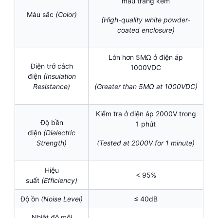
màu trắng kem
Màu sắc
(Color)
(High-quality white powder-
coated enclosure)
Lớn hơn 5MΩ ở điện áp
Điện trở cách
1000VDC
điện
(Insulation
Resistance)
(Greater than 5MΩ at 1000VDC)
Kiểm tra ở điện áp 2000V trong
Độ bền
1 phút
điện
(Dielectric
Strength)
(Tested at 2000V for 1 minute)
Hiệu
< 95%
suất
(Efficiency)
Độ ồn
(Noise Level)
≤ 40dB
Nhiệt độ môi