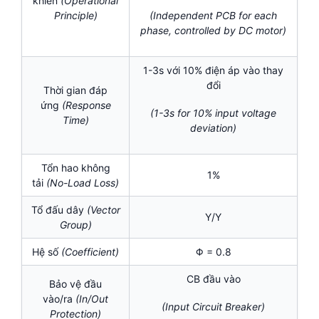
khiển
(Operational
Principle)
(Independent PCB for each
phase, controlled by DC motor)
1-3s với 10% điện áp vào thay
đổi
Thời gian đáp
ứng
(Response
(1-3s for 10% input voltage
Time)
deviation)
Tổn hao không
1%
tải
(No-Load Loss)
Tổ đấu dây
(Vector
Y/Y
Group)
Hệ số
(Coefficient)
Φ = 0.8
CB đầu vào
Bảo vệ đầu
vào/ra
(In/Out
(Input Circuit Breaker)
Protection)