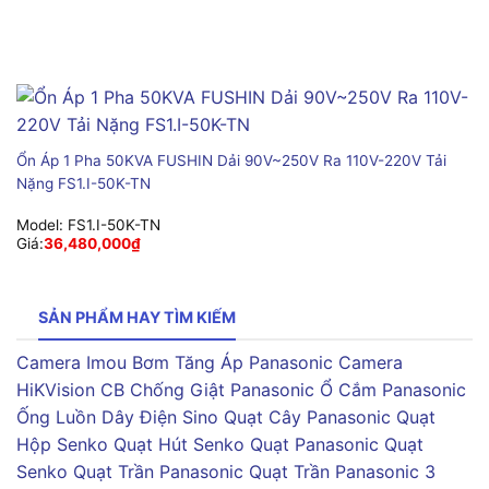
Ổn Áp 1 Pha 50KVA FUSHIN Dải 90V~250V Ra 110V-220V Tải
Nặng FS1.I-50K-TN
Model:
FS1.I-50K-TN
Giá:
36,480,000
₫
SẢN PHẨM HAY TÌM KIẾM
Camera Imou
Bơm Tăng Áp Panasonic
Camera
HiKVision
CB Chống Giật Panasonic
Ổ Cắm Panasonic
Ống Luồn Dây Điện Sino
Quạt Cây Panasonic
Quạt
Hộp Senko
Quạt Hút Senko
Quạt Panasonic
Quạt
Senko
Quạt Trần Panasonic
Quạt Trần Panasonic 3