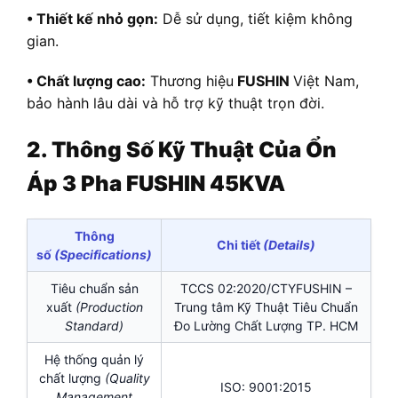
• Thiết kế nhỏ gọn:
Dễ sử dụng, tiết kiệm không
gian.
• Chất lượng cao:
Thương hiệu
FUSHIN
Việt Nam,
bảo hành lâu dài và hỗ trợ kỹ thuật trọn đời.
2. Thông Số Kỹ Thuật Của Ổn
Áp 3 Pha FUSHIN 45KVA
Thông
Chi tiết
(Details)
số
(Specifications)
Tiêu chuẩn sản
TCCS 02:2020/CTYFUSHIN –
xuất
(Production
Trung tâm Kỹ Thuật Tiêu Chuẩn
Standard)
Đo Lường Chất Lượng TP. HCM
Hệ thống quản lý
chất lượng
(Quality
ISO: 9001:2015
Management