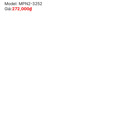
Model:
MPN2-3252
Giá:
272,000
₫