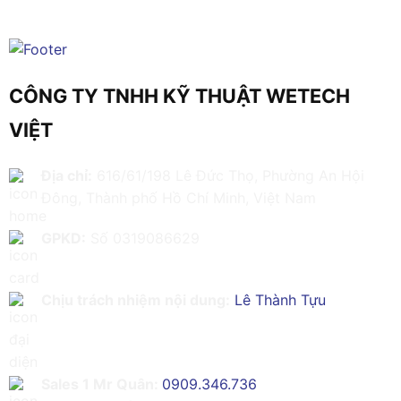
CÔNG TY TNHH KỸ THUẬT WETECH
VIỆT
Địa chỉ:
616/61/198 Lê Đức Thọ, Phường An Hội
Đông, Thành phố Hồ Chí Minh, Việt Nam
GPKD:
Số 0319086629
Chịu trách nhiệm nội dung:
Lê Thành Tựu
Sales 1 Mr Quân:
0909.346.736