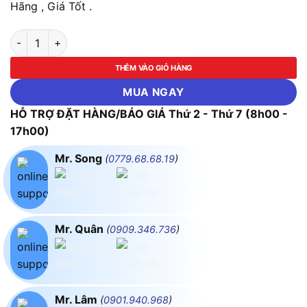
Hãng , Giá Tốt .
Ổ Cắm Du Lịch, Tích Hợp Cổng USB MPE TA2 số lượng
THÊM VÀO GIỎ HÀNG
MUA NGAY
HỖ TRỢ ĐẶT HÀNG/BÁO GIÁ Thứ 2 - Thứ 7 (8h00 -
17h00)
Mr. Song
(
0779.68.68.19
)
Mr. Quân
(
0909.346.736
)
Mr. Lâm
(
0901.940.968
)