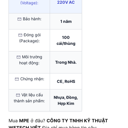
220V AC
(Voltage):
Bảo hành:
1 năm
Đóng gói
100
(Package):
cái/thùng
Môi trường
Trong Nhà.
hoạt động:
Chứng nhận:
CE, RoHS
Vật liệu cấu
Nhựa, Đồng,
thành sản phẩm:
Hợp Kim
Mua
MPE
ở đâu?
CÔNG TY TNHH KỸ THUẬT
WETECH VIỆT
Địa chỉ mua hàng tin cậy: