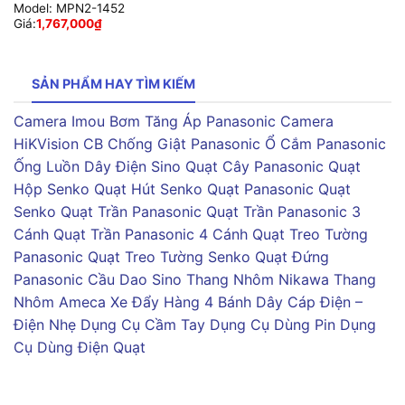
Model:
MPN2-1452
Giá:
1,767,000
₫
SẢN PHẨM HAY TÌM KIẾM
Camera Imou
Bơm Tăng Áp Panasonic
Camera
HiKVision
CB Chống Giật Panasonic
Ổ Cắm Panasonic
Ống Luồn Dây Điện Sino
Quạt Cây Panasonic
Quạt
Hộp Senko
Quạt Hút Senko
Quạt Panasonic
Quạt
Senko
Quạt Trần Panasonic
Quạt Trần Panasonic 3
Cánh
Quạt Trần Panasonic 4 Cánh
Quạt Treo Tường
Panasonic
Quạt Treo Tường Senko
Quạt Đứng
Panasonic
Cầu Dao Sino
Thang Nhôm Nikawa
Thang
Nhôm Ameca
Xe Đẩy Hàng 4 Bánh
Dây Cáp Điện –
Điện Nhẹ
Dụng Cụ Cầm Tay
Dụng Cụ Dùng Pin
Dụng
Cụ Dùng Điện
Quạt