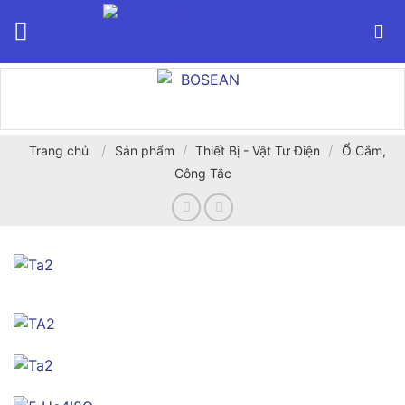
Bỏ
qua
nội
dung
/
/
/
Trang chủ
Sản phẩm
Thiết Bị - Vật Tư Điện
Ổ Cắm,
Công Tắc