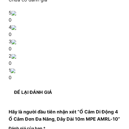
5
0
4
0
3
0
2
0
1
0
ĐỂ LẠI ĐÁNH GIÁ
Hãy là người đầu tiên nhận xét “Ổ Cắm Di Động 4
Ổ Cắm Đơn Đa Năng, Dây Dài 10m MPE AMRL-10”
Đánh giá của bạn
*