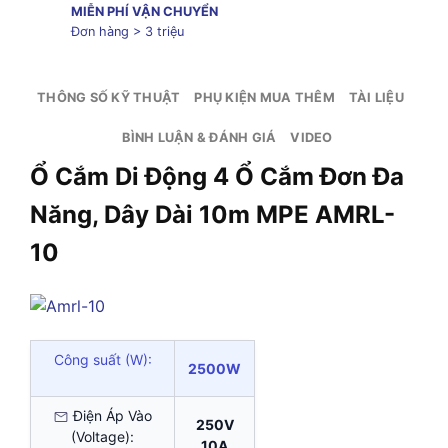
MIỄN PHÍ VẬN CHUYỂN
Đơn hàng > 3 triệu
THÔNG SỐ KỸ THUẬT
PHỤ KIỆN MUA THÊM
TÀI LIỆU
BÌNH LUẬN & ĐÁNH GIÁ
VIDEO
Ổ Cắm Di Động 4 Ổ Cắm Đơn Đa
Năng, Dây Dài 10m MPE AMRL-
10
Công suất (W):
2500W
Điện Áp Vào
250V
(Voltage):
10A