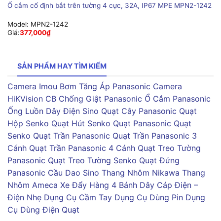
Ổ cắm cố định bắt trên tường 4 cực, 32A, IP67 MPE MPN2-1242
Model:
MPN2-1242
Giá:
377,000
₫
SẢN PHẨM HAY TÌM KIẾM
Camera Imou
Bơm Tăng Áp Panasonic
Camera
HiKVision
CB Chống Giật Panasonic
Ổ Cắm Panasonic
Ống Luồn Dây Điện Sino
Quạt Cây Panasonic
Quạt
Hộp Senko
Quạt Hút Senko
Quạt Panasonic
Quạt
Senko
Quạt Trần Panasonic
Quạt Trần Panasonic 3
Cánh
Quạt Trần Panasonic 4 Cánh
Quạt Treo Tường
Panasonic
Quạt Treo Tường Senko
Quạt Đứng
Panasonic
Cầu Dao Sino
Thang Nhôm Nikawa
Thang
Nhôm Ameca
Xe Đẩy Hàng 4 Bánh
Dây Cáp Điện –
Điện Nhẹ
Dụng Cụ Cầm Tay
Dụng Cụ Dùng Pin
Dụng
Cụ Dùng Điện
Quạt