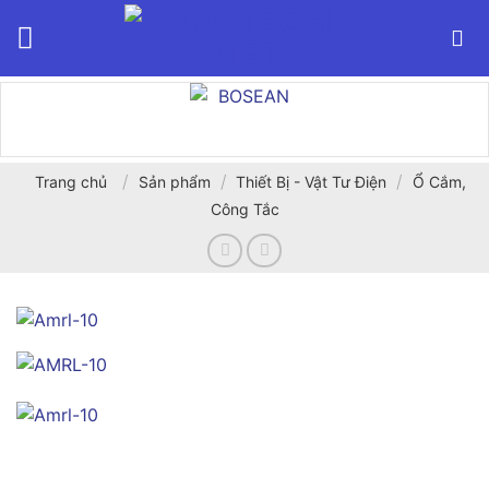
Bỏ
qua
nội
dung
/
/
/
Trang chủ
Sản phẩm
Thiết Bị - Vật Tư Điện
Ổ Cắm,
Công Tắc