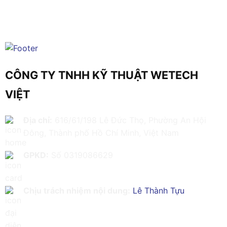
CÔNG TY TNHH KỸ THUẬT WETECH
VIỆT
Địa chỉ:
616/61/198 Lê Đức Thọ, Phường An Hội
Đông, Thành phố Hồ Chí Minh, Việt Nam
GPKD:
Số 0319086629
Chịu trách nhiệm nội dung:
Lê Thành Tựu