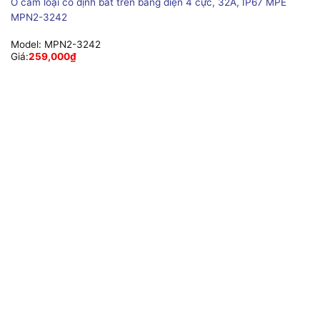
Ổ cắm loại cố định bắt trên bảng điện 4 cực, 32A, IP67 MPE
MPN2-3242
Model:
MPN2-3242
Giá:
259,000
₫