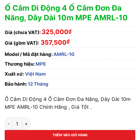
Ổ Cắm Di Động 4 Ổ Cắm Đơn Đa
Năng, Dây Dài 10m MPE AMRL-10
325,000
₫
Giá (chưa VAT):
₫
357,500
Giá (gồm VAT):
Model / Mã đặt hàng:
AMRL-10
Thương hiệu:
MPE
Xuất xứ:
Việt Nam
Bảo hành:
12 Tháng
Ổ Cắm Di Động 4 Ổ Cắm Đơn Đa Năng, Dây Dài 10m
MPE AMRL-10 Chính Hãng , Giá Tốt .
Ổ Cắm Di Động 4 Ổ Cắm Đơn Đa Năng, Dây Dài 10m MPE AMRL-
THÊM VÀO GIỎ HÀNG