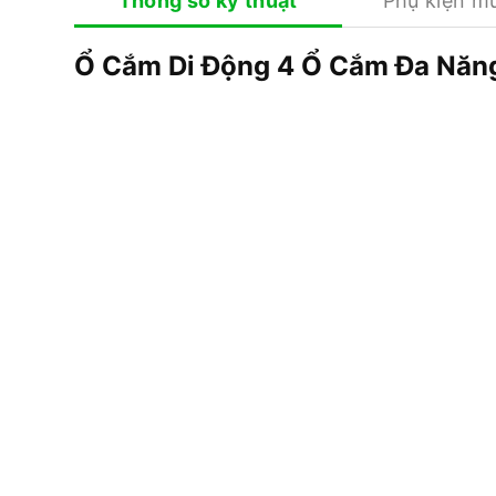
Thông số kỹ thuật
Phụ kiện m
Ổ Cắm Di Động 4 Ổ Cắm Đa Năn