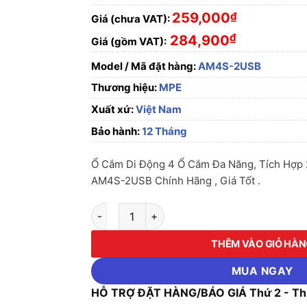
259,000
₫
Giá (chưa VAT):
₫
284,900
Giá (gồm VAT):
Model / Mã đặt hàng:
AM4S-2USB
Thương hiệu:
MPE
Xuất xứ:
Việt Nam
Bảo hành:
12 Tháng
Ổ Cắm Di Động 4 Ổ Cắm Đa Năng, Tích Hợp
AM4S-2USB Chính Hãng , Giá Tốt .
Ổ Cắm Di Động 4 Ổ Cắm Đa Năng, Tích Hợp 
THÊM VÀO GIỎ HÀ
MUA NGAY
HỖ TRỢ ĐẶT HÀNG/BÁO GIÁ Thứ 2 - Thứ