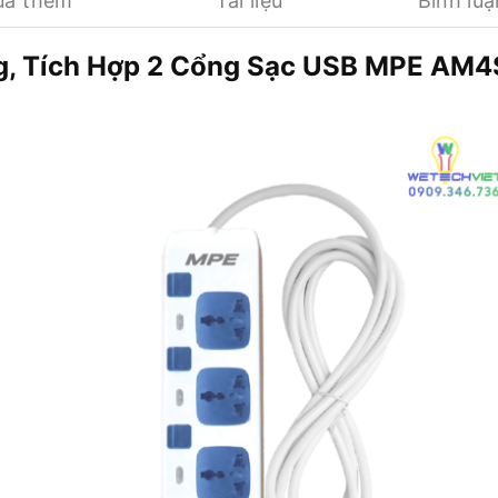
ua thêm
Tài liệu
Bình luậ
g, Tích Hợp 2 Cổng Sạc USB MPE AM