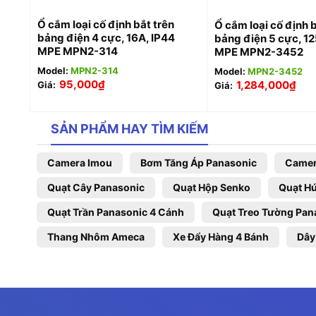
Ổ cắm loại cố định bắt trên
Ổ cắm loại cố định b
bảng điện 4 cực, 16A, IP44
bảng điện 5 cực, 12
MPE MPN2-314
MPE MPN2-3452
Model:
MPN2-314
Model:
MPN2-3452
95,000
₫
1,284,000
₫
Giá:
Giá:
SẢN PHẨM HAY TÌM KIẾM
Camera Imou
Bơm Tăng Áp Panasonic
Camer
Quạt Cây Panasonic
Quạt Hộp Senko
Quạt Hú
Quạt Trần Panasonic 4 Cánh
Quạt Treo Tường Pan
Thang Nhôm Ameca
Xe Đẩy Hàng 4 Bánh
Dây