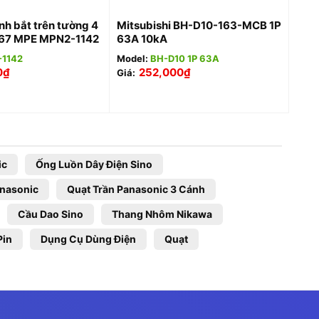
nh bắt trên tường 4
Mitsubishi BH-D10-163-MCB 1P
IP67 MPE MPN2-1142
63A 10kA
1142
Model:
BH-D10 1P 63A
0
₫
252,000
₫
Giá:
ic
Ống Luồn Dây Điện Sino
anasonic
Quạt Trần Panasonic 3 Cánh
Cầu Dao Sino
Thang Nhôm Nikawa
Pin
Dụng Cụ Dùng Điện
Quạt