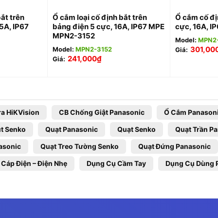
ắt trên
Ổ cắm loại cố định bắt trên
Ổ cắm cố đị
5A, IP67
bảng điện 5 cực, 16A, IP67 MPE
cực, 16A, 
MPN2-3152
Model:
MPN2-
301,00
Model:
MPN2-3152
Giá:
241,000
₫
Giá:
a HiKVision
CB Chống Giật Panasonic
Ổ Cắm Panason
t Senko
Quạt Panasonic
Quạt Senko
Quạt Trần P
asonic
Quạt Treo Tường Senko
Quạt Đứng Panasonic
 Cáp Điện – Điện Nhẹ
Dụng Cụ Cầm Tay
Dụng Cụ Dùng 