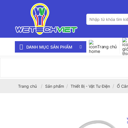
Bỏ
qua
Tìm
nội
kiếm:
dung
Trang chủ
DANH MỤC SẢN PHẨM
/
/
/
Trang chủ
Sản phẩm
Thiết Bị - Vật Tư Điện
Ổ Cắm