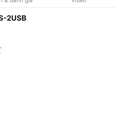
n & đánh giá
Video
4S-2USB