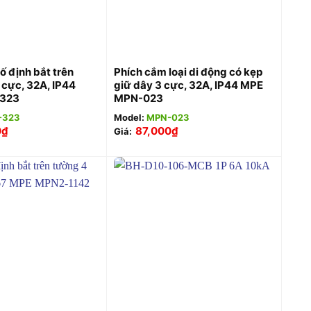
+
ố định bắt trên
Phích cắm loại di động có kẹp
 cực, 32A, IP44
giữ dây 3 cực, 32A, IP44 MPE
323
MPN-023
-323
Model:
MPN-023
0
₫
87,000
₫
Giá:
+